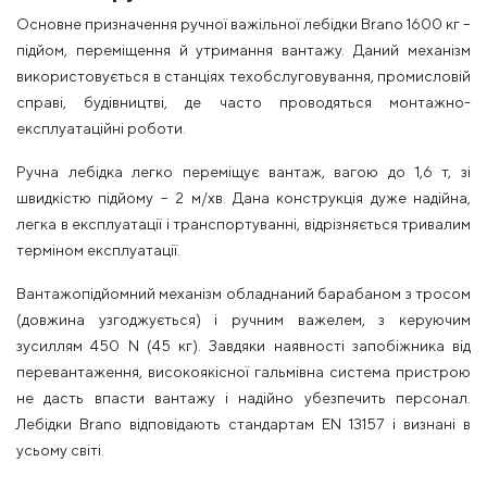
Основне призначення ручної важільної лебідки Brano 1600 кг –
підйом, переміщення й утримання вантажу. Даний механізм
використовується в станціях техобслуговування, промисловій
справі, будівництві, де часто проводяться монтажно-
експлуатаційні роботи.
Ручна лебідка легко переміщує вантаж, вагою до 1,6 т, зі
швидкістю підйому – 2 м/хв. Дана конструкція дуже надійна,
легка в експлуатації і транспортуванні, відрізняється тривалим
терміном експлуатації.
Вантажопідйомний механізм обладнаний барабаном з тросом
(довжина узгоджується) і ручним важелем, з керуючим
зусиллям 450 N (45 кг). Завдяки наявності запобіжника від
перевантаження, високоякісної гальмівна система пристрою
не дасть впасти вантажу і надійно убезпечить персонал.
Лебідки Brano відповідають стандартам EN 13157 і визнані в
усьому світі.