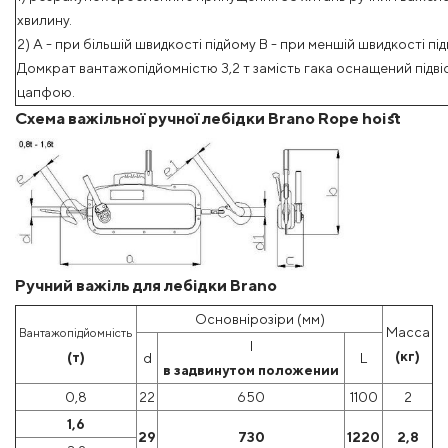
хвилину.
2) A - при більшій швидкості підйому B - при меншій швидкості під
Домкрат вантажопідйомністю 3,2 т замість гака оснащений підві
цапфою.
Схема важільної ручної лебідки Brano Rope hoist
Ручний важіль для лебідки Brano
Основнірозіри (мм)
Масса
Вантажопідйомність
l
(кг)
(т)
d
L
в задвинутом положении
0,8
22
650
1100
2
1,6
29
730
1220
2,8