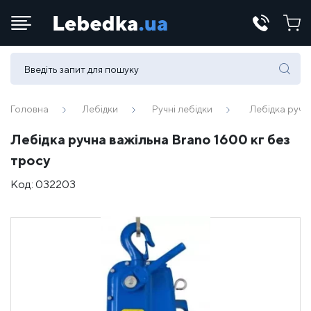
Телефони:
(067) 430 82-15
Головна
Лебідки
Ручні лебідки
Лебідка ручн
Лебідка ручна важільна Brano 1600 кг без
E-mail:
тросу
office@lebedka.ua
Код:
032203