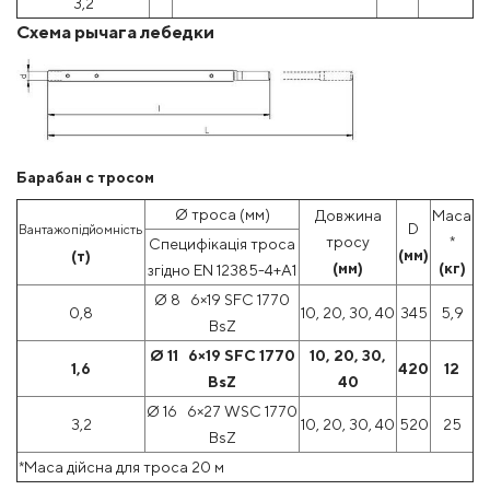
3,2
Схема рычага лебедки
Барабан с тросом
Ø троса (мм)
Довжина
Маса
D
Вантажопідйомність
тросу
*
Специфікація троса
(мм)
(т)
(мм)
(кг)
згідно
EN 12385-4+A1
Ø 8 6×19 SFC 1770
0,8
10, 20, 30, 40
345
5,9
BsZ
Ø 11 6×19 SFC 1770
10, 20, 30,
1,6
420
12
BsZ
40
Ø 16 6×27 WSC 1770
3,2
10, 20, 30, 40
520
25
BsZ
*Маса дійсна для троса 20 м