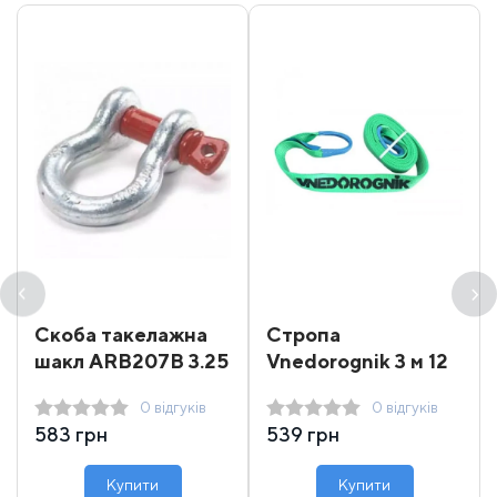
Скоба такелажна
Стропа
шакл ARB207B 3.25
Vnedorognik 3 м 12
т
т
0 відгуків
0 відгуків
583 грн
539 грн
Купити
Купити