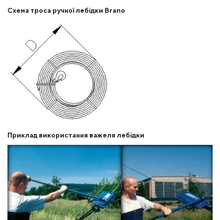
Схема троса ручної лебідки Brano
Приклад використання важеля лебідки