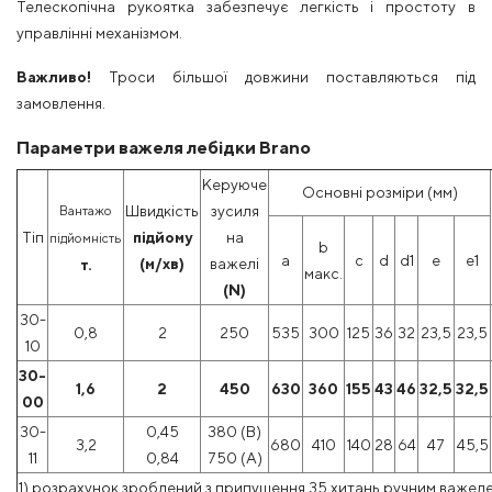
Телескопічна рукоятка забезпечує легкість і простоту в
управлінні механізмом.
Важливо!
Троси більшої довжини поставляються під
замовлення.
Параметри важеля лебідки Brano
Керуюче
Основні розміри (мм)
Вантажо
Швидкість
зусиля
Тіп
підйому
на
підйомність
b
a
c
d
d1
e
e1
(м/хв)
важелі
т.
макс.
(N)
30-
0,8
2
250
535
300
125
36
32
23,5
23,5
10
30-
1,6
2
450
630
360
155
43
46
32,5
32,5
00
30-
0,45
380 (B)
3,2
680
410
140
28
64
47
45,5
11
0,84
750 (A)
1) розрахунок зроблений з припущення 35 хитань ручним важеле