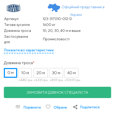
Офіційний представник в
Україні
Артикул
123-317010-012-D
Тягове зусилля
1600 кг
Довжина троса
10, 20, 30, 40 м и выше
Застосування
Промисловості
для
Показати всі характеристики
Довжина троса
0 м
10 м
20 м
30 м
40 м
+4412 грн
+6331 грн
+8511 грн
+10691 грн
ЗАМОВИТИ ДЗВІНОК СПЕЦІАЛІСТА
Поділитися
Порівняти
Обране