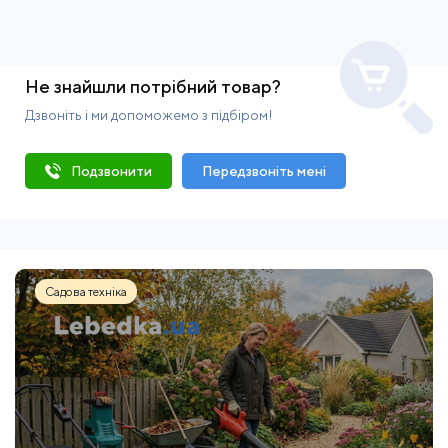
Не знайшли потрібний товар?
Дзвоніть і ми допоможемо з підбіром!
Подзвонити
Передзвоніть мені
Садова техніка