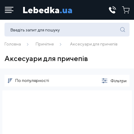
Телефони:
(067) 430 82-15
Головна
Причіпне
Аксесуари для причепів
Аксесуари для причепів
E-mail:
office@lebedka.ua
По популярності
Фільтри