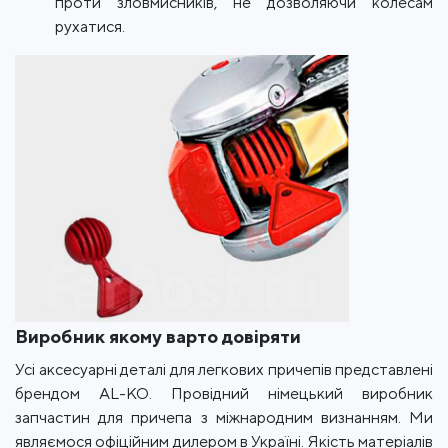
проти зловмисників, не дозволяючи колесам
рухатися.
Виробник якому варто довіряти
Усі аксесуарні деталі для легкових причепів представлені
брендом AL-KO. Провідний німецький виробник
запчастин для причепа з міжнародним визнанням. Ми
являємося офіційним дилером в Україні. Якість матеріалів