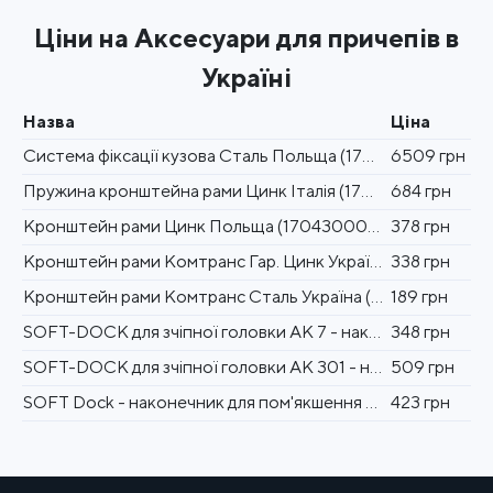
Ціни на Аксесуари для причепів в
Україні
Назва
Ціна
Система фіксації кузова Сталь Польща (1706535070)
6509 грн
Пружина кронштейна рами Цинк Італія (1704300071)
684 грн
Кронштейн рами Цинк Польща (1704300030)
378 грн
Кронштейн рами Комтранс Гар. Цинк Україна (1704900121)
338 грн
Кронштейн рами Комтранс Сталь Україна (1704300120)
189 грн
SOFT-DOCK для зчіпної головки АК 7 - наконечник для пом'якшення удару чорний гума
348 грн
SOFT-DOCK для зчіпної головки АК 301 - наконечник для пом'якшення удару червоний
509 грн
SOFT Dock - наконечник для пом'якшення удару 12 шт упаковка
423 грн