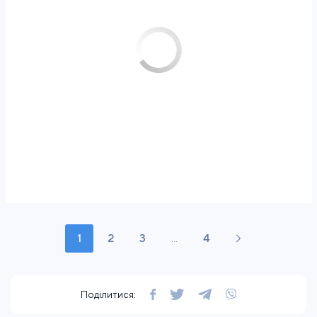
1
2
3
...
4
Поділитися: