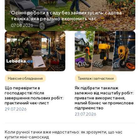
Осінні роботи в саду без зайвих зусиль: садова
техніка, яка реально економить час
07.08.2026
Навісне обладнання
Такелаж і запчастини
Що перевірити в
Як підібрати такелаж
господарстві після
залежно від масштабу робіт:
завершення польових робіт:
приватне використання,
практичний чек-лист
малий бізнес чи промислове
підприємство
29.07.2026
23.07.2026
Коли ручної тачки вже недостатньо: як зрозуміти, що час
купити міні-самоскид