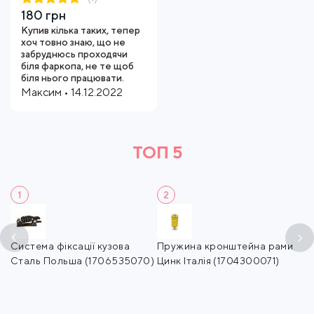
180 грн
Купив кілька таких, тепер
хоч товно знаю, що не
забруднюсь проходячи
біля фаркопа, не те щоб
біля нього працювати.
Максим • 14.12.2022
ТОП 5
1
2
с
Система фіксації кузова
Пружина кронштейна рами
К
)
Сталь Польща (1706535070)
Цинк Італія (1704300071)
П