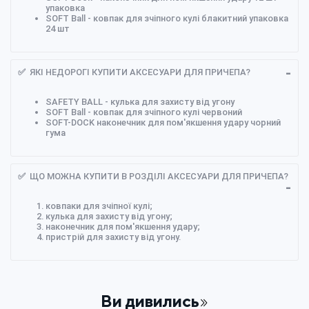
упаковка
SOFT Ball - ковпак для зчіпного кулі блакитний упаковка
24 шт
✅ ЯКІ НЕДОРОГІ КУПИТИ АКСЕСУАРИ ДЛЯ ПРИЧЕПА?
SAFETY BALL - кулька для захисту від угону
SOFT Ball - ковпак для зчіпного кулі червоний
SOFT-DOCK наконечник для пом'якшення удару чорний
гума
✅ ЩО МОЖНА КУПИТИ В РОЗДІЛІ АКСЕСУАРИ ДЛЯ ПРИЧЕПА?
ковпаки для зчіпної кулі;
кулька для захисту від угону;
наконечник для пом'якшення удару;
пристрій для захисту від угону.
Ви дивились