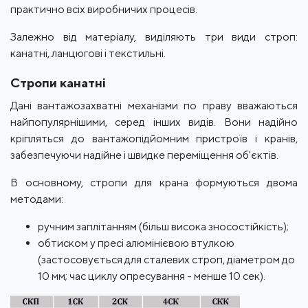
практично всіх виробничих процесів.
Залежно від матеріалу, виділяють три види строп:
канатні, ланцюгові і текстильні.
Стропи канатні
Дані вантажозахватні механізми по праву вважаються
найпопулярнішими, серед інших видів. Вони надійно
кріпляться до вантажопідйомним пристроїв і кранів,
забезпечуючи надійне і швидке переміщення об'єктів.
В основному, стропи для крана формуються двома
методами:
ручним заплітанням (більш висока зносостійкість);
обтиском у пресі алюмінієвою втулкою
(застосовується для сталевих строп, діаметром до
10 мм; час циклу опресування - менше 10 сек).