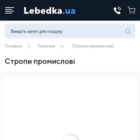
Телефони:
(067) 430 82-15
Головна
Такелаж
Стропи промислові
Стропи промислові
E-mail:
office@lebedka.ua