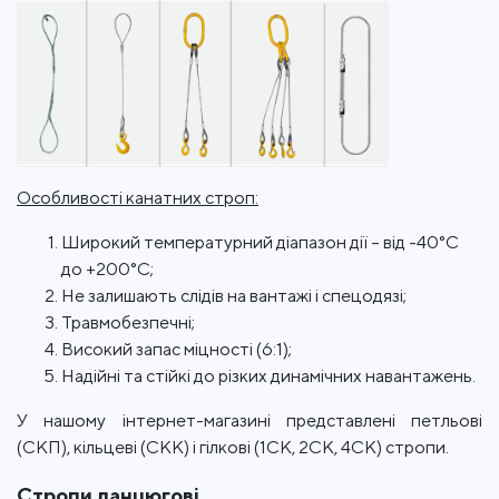
Особливості канатних строп:
Широкий температурний діапазон дії – від -40°С
до +200°С;
Не залишають слідів на вантажі і спецодязі;
Травмобезпечні;
Високий запас міцності (6:1);
Надійні та стійкі до різких динамічних навантажень.
У нашому інтернет-магазині представлені петльові
(СКП), кільцеві (СКК) і гілкові (1СК, 2СК, 4СК) стропи.
Стропи ланцюгові