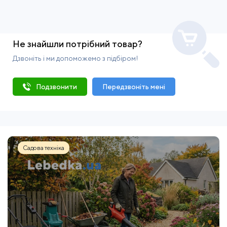
Не знайшли потрібний товар?
Дзвоніть і ми допоможемо з підбіром!
Подзвонити
Передзвоніть мені
Садова техніка