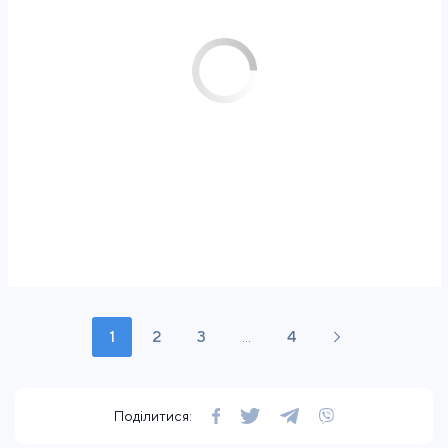
1
2
3
...
4
Поділитися: