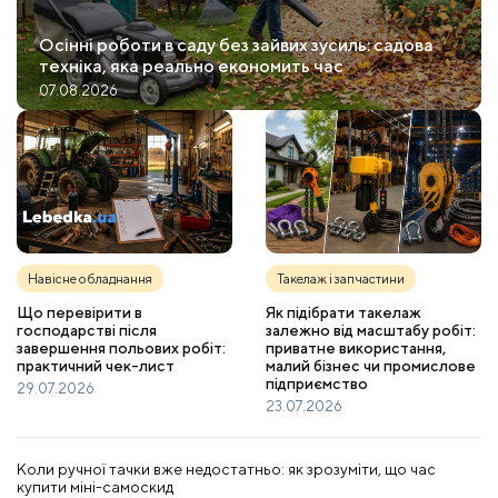
Осінні роботи в саду без зайвих зусиль: садова
техніка, яка реально економить час
07.08.2026
Навісне обладнання
Такелаж і запчастини
Що перевірити в
Як підібрати такелаж
господарстві після
залежно від масштабу робіт:
завершення польових робіт:
приватне використання,
практичний чек-лист
малий бізнес чи промислове
підприємство
29.07.2026
23.07.2026
Коли ручної тачки вже недостатньо: як зрозуміти, що час
купити міні-самоскид