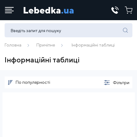
Телефони:
(067) 430 82-15
Головна
Причіпне
Інформаційні таблиці
Інформаційні таблиці
E-mail:
office@lebedka.ua
По популярності
Фільтри