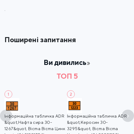
.
Поширені запитання
Ви дивились
ТОП 5
1
2
Інформаційна табличка ADR
Інформаційна табличка ADR
Т
&quot;Нафта сира 30-
&quot;Керосин 30-
ц
1267&quot; Bicma Bicma Цинк
3295&quot; Bicma Bicma
(