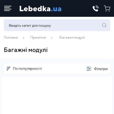
Телефони:
(067) 430 82-15
Головна
Причіпне
Багажні модулі
Багажні модулі
E-mail:
office@lebedka.ua
По популярності
Фільтри