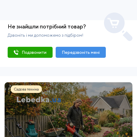
Не знайшли потрібний товар?
Дзвоніть і ми допоможемо з підбіром!
Подзвонити
Передзвоніть мені
Садова техніка