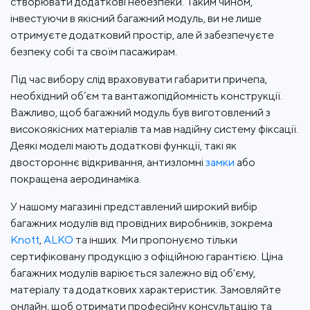
створювати додаткові небезпеки. Таким чином,
інвестуючи в якісний багажний модуль, ви не лише
отримуєте додатковий простір, але й забезпечуєте
безпеку собі та своїм пасажирам.
Під час вибору слід враховувати габарити причепа,
необхідний об’єм та вантажопідйомність конструкції.
Важливо, щоб багажний модуль був виготовлений з
високоякісних матеріалів та мав надійну систему фіксації.
Деякі моделі мають додаткові функції, такі як
двостороннє відкривання, антизломні
замки
або
покращена аеродинаміка.
У нашому магазині представлений широкий вибір
багажних модулів від провідних виробників, зокрема
Knott
,
ALKO
та інших. Ми пропонуємо тільки
сертифіковану продукцію з офіційною гарантією. Ціна
багажних модулів варіюється залежно від об'єму,
матеріалу та додаткових характеристик. Замовляйте
онлайн, щоб отримати професійну консультацію та