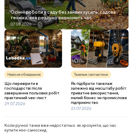
Осінні роботи в саду без зайвих зусиль: садова
техніка, яка реально економить час
07.08.2026
Навісне обладнання
Такелаж і запчастини
Що перевірити в
Як підібрати такелаж
господарстві після
залежно від масштабу робіт:
завершення польових робіт:
приватне використання,
практичний чек-лист
малий бізнес чи промислове
підприємство
29.07.2026
23.07.2026
Коли ручної тачки вже недостатньо: як зрозуміти, що час
купити міні-самоскид