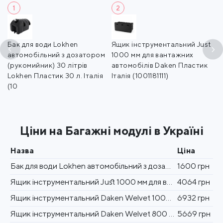
1
2
Бак для води Lokhen
Ящик інструментальний Just
Я
м
автомобільний з дозатором
1000 мм для вантажних
D
(рукомийник) 30 літрів
автомобілів Daken Пластик
в
Lokhen Пластик 30 л. Італія
Італія (1001181111)
Da
(10
(1
Ціни на Багажні модулі в Україні
Назва
Ціна
Бак для води Lokhen автомобільний з дозатором (рукомийник) 30 літрів Lokhen Пластик 30 л. Італія (10
1600 грн
Ящик інструментальний Just 1000 мм для вантажних автомобілів Daken Пластик Італія (1001181111)
4064 грн
Ящик інструментальний Daken Welvet 1000 для вантажних автомобілів Daken Пластик Італія (1001110011)
6932 грн
Ящик інструментальний Daken Welvet 800 мм для вантажних автомобілів Daken Пластик Італія (1001180010
5669 грн