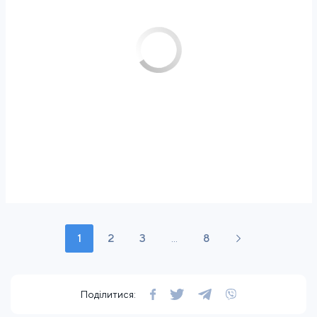
1
2
3
...
8
Поділитися: