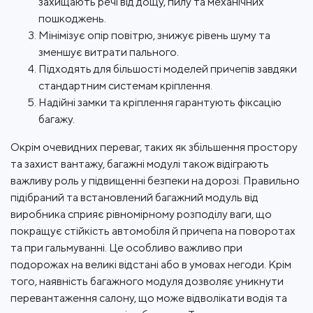
захищають речі від дощу, пилу та механічних
пошкоджень.
Мінімізує опір повітрю, знижує рівень шуму та
зменшує витрати пального.
Підходять для більшості моделей причепів завдяки
стандартним системам кріплення.
Надійні замки та кріплення гарантують фіксацію
багажу.
Окрім очевидних переваг, таких як збільшення простору
та захист вантажу, багажні модулі також відіграють
важливу роль у підвищенні безпеки на дорозі. Правильно
підібраний та встановлений багажний модуль від
виробника сприяє рівномірному розподілу ваги, що
покращує стійкість автомобіля й причепа на поворотах
та при гальмуванні. Це особливо важливо при
подорожах на великі відстані або в умовах негоди. Крім
того, наявність багажного модуля дозволяє уникнути
перевантаження салону, що може відволікати водія та