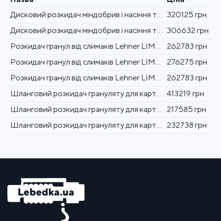
Дисковий розкидач міндобрив і насіння трави для виноградарства Lehner MiniVario 170 л LISA
320125 грн
Дисковий розкидач міндобрив і насіння трави для виноградарства Lehner MiniVario 110 л LISA
306632 грн
Розкидач гранул від слимаків Lehner LIMAX 70 л з керуванням LISA
262783 грн
Розкидач гранул від слимаків Lehner LIMAX 170 л з мобільним керуванням LISA
276275 грн
Розкидач гранул від слимаків Lehner LIMAX 110 л з мобільним керуванням LISA
262783 грн
Шланговий розкидач грануляту для картоплярства і буряківництва AgroDos 70 л 4-рядний електричний
413219 грн
Шланговий розкидач грануляту для картоплярства і буряківництва AgroDos 70 л 2-рядний електричний
217585 грн
Шланговий розкидач грануляту для картоплярства і буряківництва AgroDos 22 л 4-рядний механічний
232738 грн