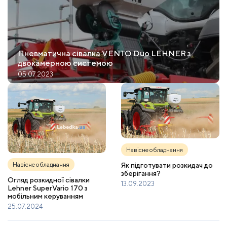
Пневматична сівалка VENTO Duo LEHNER з
двокамерною системою
05.07.2023
Навісне обладнання
Навісне обладнання
Як підготувати розкидач до
зберігання?
Огляд розкидної сівалки
13.09.2023
Lehner SuperVario 170 з
мобільним керуванням
25.07.2024