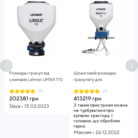
Розкидач гранул від
Шланговий розкидач
слимаків Lehner LIMAX 170
грануляту для
л
картоплярства і
(1)
(1)
буряківництва AgroDos 70
202381 грн
413219 грн
л 4-рядний електричний
З таким пристроєм можна
Slava • 15.03.2023
не турбуватися про
купівлю трактора. І
головне, що обробляє
гарно.
Максим • 26.12.2022