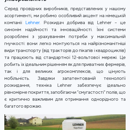
Серед провідних виробників, представлених у нашому
асортименті, ми робимо особливий акцент на німецькій
компанії
Lehner
. Розкидач добрива від Lehner – це
синонім надійності та інноваційності. Їхні системи
розроблені з урахуванням потреби у максимальній
гнучкості: вони легко монтуються на найрізноманітніші
види транспорту (від тракторів до пікапів і квадроциклів)
та працюють від стандартної 12-вольтової мережі. Це
робить їх ідеальним рішенням як для приватних фермерів,
так і для великих агрокомплексів, що цінують
мобільність. Завдяки запатентованій технології
розкидання, техніка Lehner забезпечує ідеально
рівномірне покриття, запобігаючи "смугастості" полів, що
є критично важливим для отримання однорідного та
багатого врожаю.