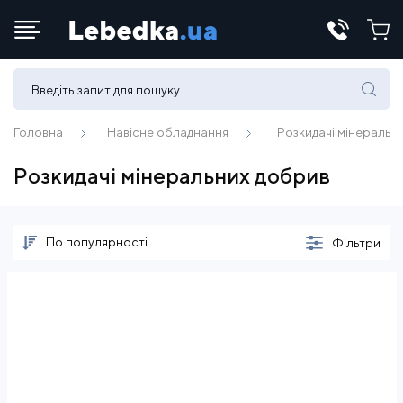
Телефони:
(067) 430 82-15
Головна
Навісне обладнання
Розкидачі мінеральн
Розкидачі мінеральних добрив
E-mail:
office@lebedka.ua
По популярності
Фільтри