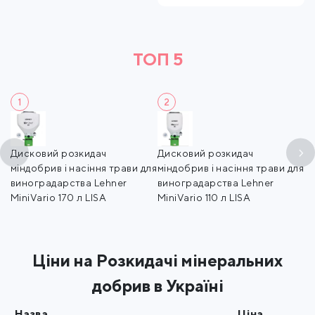
ТОП 5
1
2
ів
Дисковий розкидач
Дисковий розкидач
Ро
міндобрив і насіння трави для
міндобрив і насіння трави для
Le
виноградарства Lehner
виноградарства Lehner
к
MiniVario 170 л LISA
MiniVario 110 л LISA
Ціни на Розкидачі мінеральних
добрив в Україні
Назва
Ціна