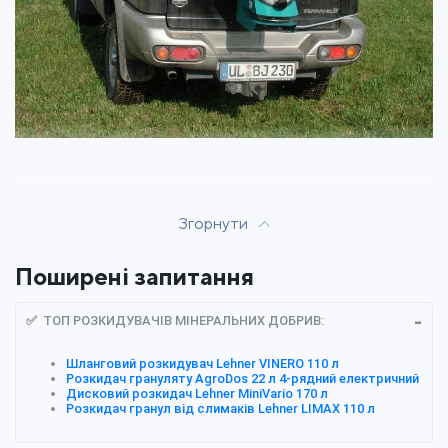
Згорнути
Поширені запитання
✅ ТОП РОЗКИДУВАЧІВ МІНЕРАЛЬНИХ ДОБРИВ:
Шланговий розкидувач Lehner VINERO 110 л
Розкидач грануляту AgroDos 22 л 4-рядний електричний
Дисковий розкидач Lehner MiniVario 170 л
Розкидач гранул від слимаків Lehner LIMAX 110 л