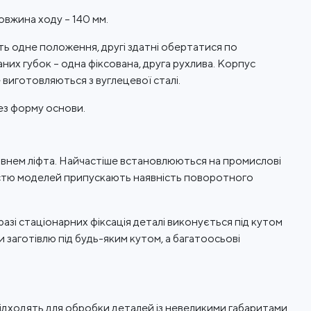
овжина ходу – 140 мм.
 одне положення, другі здатні обертатися по
их губок – одна фіксована, друга рухлива. Корпус
 виготовляються з вуглецевої сталі.
ез форму основи.
рівнем ліфта. Найчастіше встановлюються на промислові
істю моделей припускають наявність поворотного
разі стаціонарних фіксація деталі виконується під кутом
 заготівлю під будь-яким кутом, а багатоосьові
підходять для обробки деталей із невеликими габаритами.