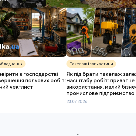
обладнання
Такелаж і запчастини
вірити в господарстві
Як підібрати такелаж зале
авершення польових робіт:
масштабу робіт: приватне
ний чек-лист
використання, малий бізне
промислове підприємство
23.07.2026