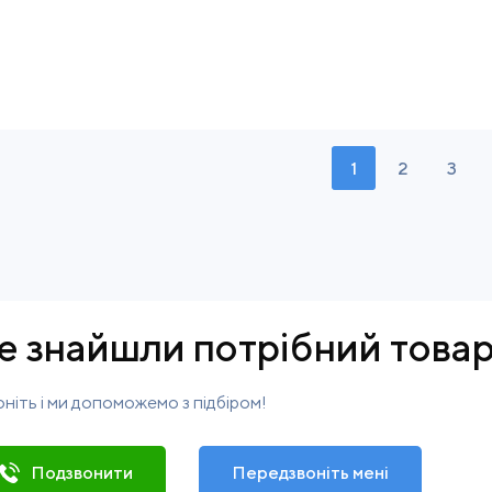
1
2
3
е знайшли потрібний това
ніть і ми допоможемо з підбіром!
Подзвонити
Передзвоніть мені