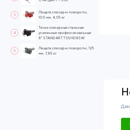
Лещата слюсарні поворотні,
3
100 мм, 4,05 кг
Тиски слесарные стальные
4
усиленные профессиональные
8" STANDART TSSHD8SW
Лещата слюсарні поворотні, 125
5
мм, 7,85 кг
Н
Дзво