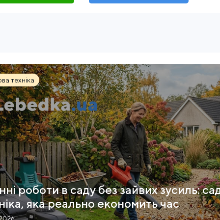
ва техніка
нні роботи в саду без зайвих зусиль: са
ніка, яка реально економить час
.2026