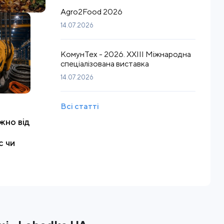
Agro2Food 2026
14.07.2026
КомунТех - 2026. XXIII Міжнародна
спеціалізована виставка
14.07.2026
Всі статті
жно від
с чи