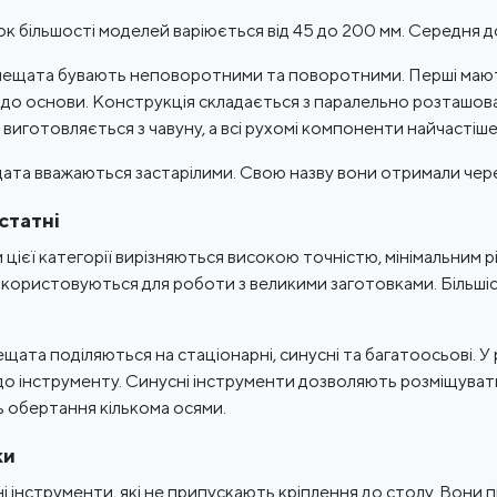
к більшості моделей варіюється від 45 до 200 мм. Середня д
лещата бувають неповоротними та поворотними. Перші мають
до основи. Конструкція складається з паралельно розташован
виготовляється з чавуну, а всі рухомі компоненти найчастіше
щата вважаються застарілими. Свою назву вони отримали чер
статні
 цієї категорії вирізняються високою точністю, мінімальним 
икористовуються для роботи з великими заготовками. Більш
щата поділяються на стаціонарні, синусні та багатоосьові. У 
 до інструменту. Синусні інструменти дозволяють розміщувати
 обертання кількома осями.
ки
і інструменти, які не припускають кріплення до столу. Вони 