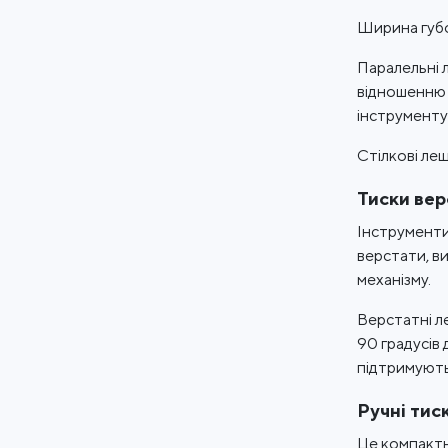
Ширина губо
Паралельні 
відношенню 
інструменту 
Стілкові ле
Тиски вер
Інструменти
верстати, в
механізму.
Верстатні ле
90 градусів
підтримують
Ручні тис
Це компактн