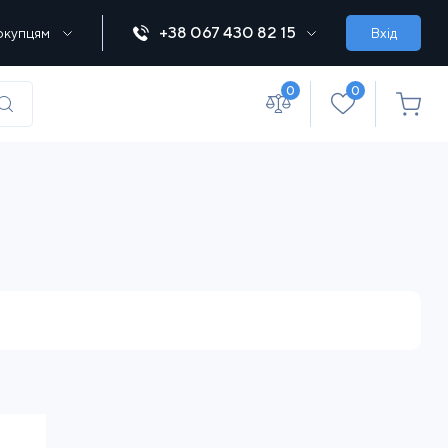
+38 067 430 82 15
окупцям
Вхід
0
0
(067) 430 82-15
office@lebedka.ua