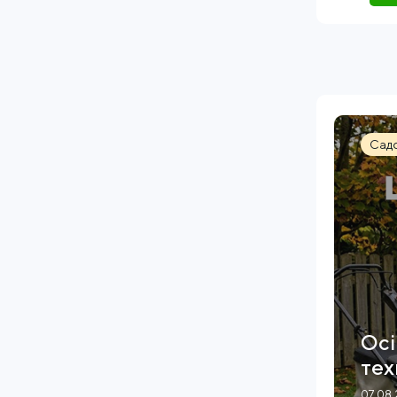
Садо
Осі
тех
07.08