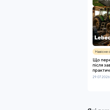
Навісне 
Що пере
після з
практич
29.07.2026