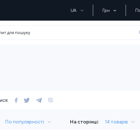
UA
Грн
П
ися:
По популярності
На сторінці:
14 товарів