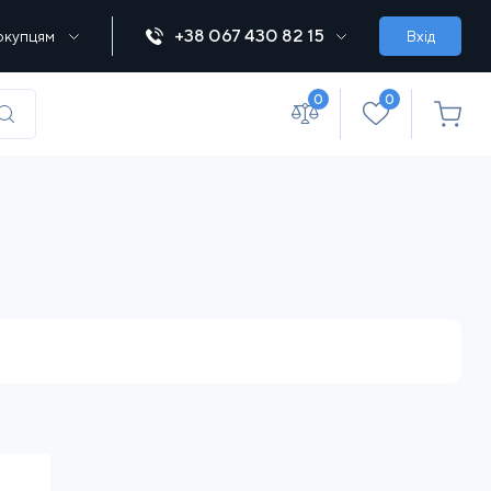
+38 067 430 82 15
окупцям
Вхід
0
0
(067) 430 82-15
office@lebedka.ua