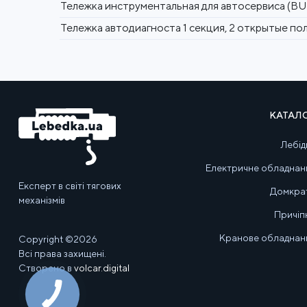
Тележка инструментальная для автосервиса (
Тележка автодиагноста 1 секция, 2 открытые 
КАТАЛ
Лебід
Електричне обладнан
Експерт в світі тягових
Домкра
механізмів
Причіп
Кранове обладнан
Copyright ©2026
Всі права захищені.
Створено в
volcar.digital