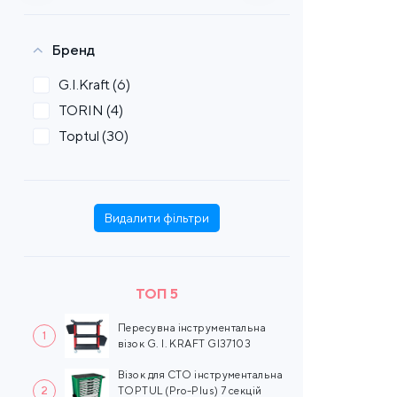
Бренд
G.I.Kraft
(6)
TORIN
(4)
Toptul
(30)
Видалити фільтри
ТОП 5
Пересувна інструментальна
1
візок G. I. KRAFT GI37103
Візок для СТО інструментальна
2
TOPTUL (Pro-Plus) 7 секцій