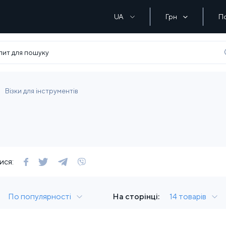
UA
Грн
П
Візки для інструментів
ися:
По популярності
На сторінці:
14 товарів