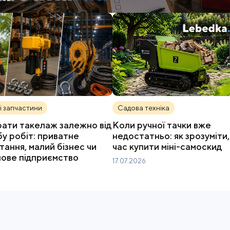
і запчастини
Садова техніка
брати такелаж залежно від
Коли ручної тачки вже
у робіт: приватне
недостатньо: як зрозуміти
тання, малий бізнес чи
час купити міні-самоскид
ове підприємство
17.07.2026