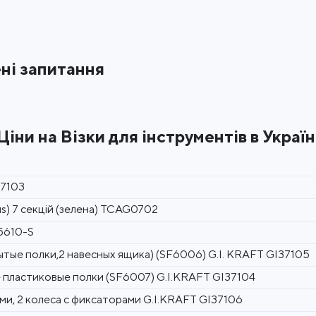
ні запитання
Ціни на Візки для інструментів в Україн
37103
s) 7 секцій (зелена) TCAG0702
5610-S
тые полки,2 навесных ящика) (SF6006) G.I. KRAFT GI37105
 пластиковые полки (SF6007) G.I.KRAFT GI37104
и, 2 колеса с фиксаторами G.I.KRAFT GI37106