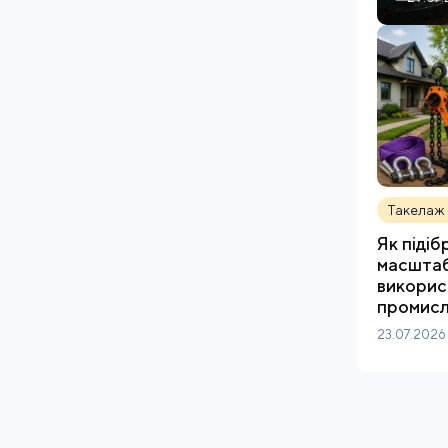
Такелаж 
Як піді
масштаб
викорис
промисл
23.07.2026
.