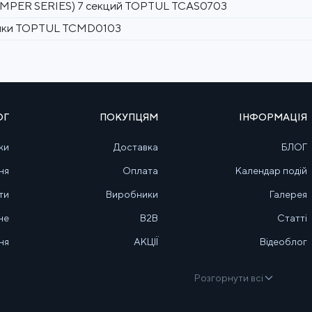
BUMPER SERIES) 7 секций TOPTUL TCAS0703
полки TOPTUL TCMD0103
ОГ
ПОКУПЦЯМ
ІНФОРМАЦІЯ
ки
Доставка
БЛОГ
ня
Оплата
Календар подій
ти
Виробники
Галерея
не
B2B
Статті
ня
АКЦІЇ
Відеоблог
Розгорнути всі