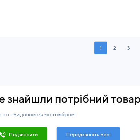
1
2
3
е знайшли потрібний това
ніть і ми допоможемо з підбіром!
Подзвонити
Передзвоніть мені