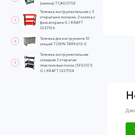
(зелена) TCAG0702
Тележка инструментальная с 3
открытыми полками, 2 колеса с
3
фиксаторами G.I.KRAFT
GI37106
Тележка для инструмента 10
4
секций TORIN TBR5610-S
Тележка инструментальная
складная 3 открытые
5
пластиковые полки (SF6007)
G.I.KRAFT GI37104
Н
Дзво