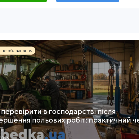
сне обладнання
перевірити в господарстві після
ершення польових робіт: практичний ч
т
.2026