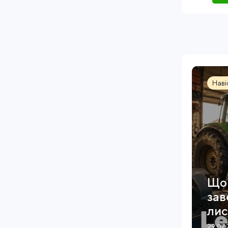
Наві
Що 
зав
лис
29.07