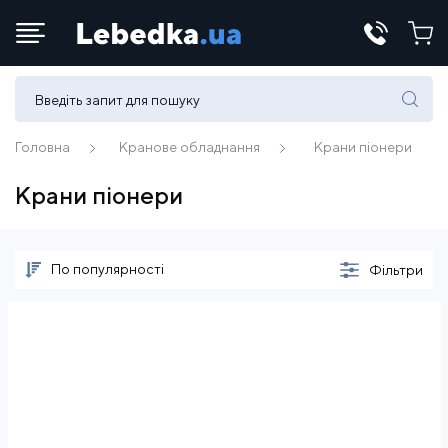
Телефони:
(067) 430 82-15
Головна
Кранове обладнання
Крани піонери
Крани піонери
E-mail:
office@lebedka.ua
По популярності
Фільтри