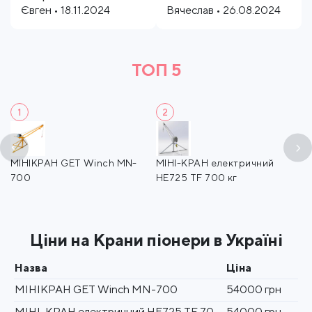
Євген • 18.11.2024
Вячеслав • 26.08.2024
ТОП 5
1
2
МІНІКРАН GET Winch MN-
МІНІ-КРАН електричний
К
700
HE725 TF 700 кг
л
Ціни на Крани піонери в Україні
Назва
Ціна
МІНІКРАН GET Winch MN-700
54000 грн
МІНІ-КРАН електричний HE725 TF 700 кг
54000 грн