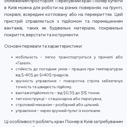
обмеженим простором. Пересувний кран Піонер купити
в Київ можна для роботи на різних поверхнях: на ґрунті,
покрівлі, всередині котловану або на перекриттях. Цей
пристрій справляється з підйомом та переміщенням
вантажів, таких як будівельні матеріали, покрівельні
покриття, верстати та інструменти.
Основні переваги та характеристики:
мобільність – легко транспортується у причепі або
«Газелі»;
стійкість до погодних умов – працює при температурах
від $-40$ до $+40$ градусів;
зручність управління – поворотна стріла забезпечує
точність та швидкість підйому;
вантажопідйомність – від $0,5$ до $1$ тонни;
тип конструкції – стаціонарна або пересувна;
стріловий механізм – розбірний або цільний;
управління – через зручний пульт із кнопками.
Ці особливості роблять кран Піонер в Київ затребуваним