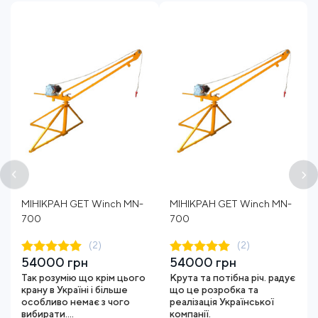
МІНІКРАН GET Winch MN-
МІНІКРАН GET Winch MN-
700
700
(2)
(2)
54000 грн
54000 грн
Так розумію що крім цього
Крута та потібна річ. радує
крану в Україні і більше
що це розробка та
особливо немає з чого
реалізація Української
вибирати....
компанії.