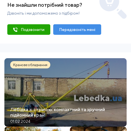
Не знайшли потрібний товар?
Дзвоніть і ми допоможемо з підбіром!
Подзвонити
Передзвоніть мені
Кранове обладнання
Лебідка зі стрілою: компактний та зручний
підйомний кран
01.02.2024