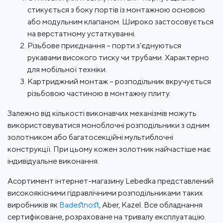
стикується з боку портів із монтажною основою
або модульним клапаном. Широко застосовується
на верстатному устаткуванні.
Різьбове приєднання – порти з'єднуються
рукавами високого тиску чи трубами. Характерно
для мобільної техніки.
Картриджний монтаж – розподільник вкручується
різьбовою частиною в монтажну плиту.
Залежно від кількості виконавчих механізмів можуть
використовуватися моноблочні розподільники з одним
золотником або багатосекційні мультиблочні
конструкції. При цьому кожен золотник найчастіше має
індивідуальне виконання.
Асортимент інтернет-магазину Lebedka представлений
високоякісними гідравлічними розподільниками таких
виробників як
Badestnost
, Aber, Kazel. Все обладнання
сертифіковане, розраховане на тривалу експлуатацію.