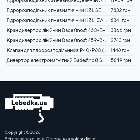
Гідророзподільник з пневмокеруванням ABER DTCA130 3/4" 140 л/хв
11969 грн
Гідророзподільник пневматичний KZL SEMS 02 1" 250 л/хв
7832 грн
Гідророзподільник пневматичний KZL IZAM 3/4" 140 л/хв
8341 грн
Кран дивертор лінійний Badestnost 460-B-6/ 30-12 різьба 1/2"
3366 грн
Кран дивертор лінійний Badestnost 459-B-6/ 30-38 різьба 3/8"
2743 грн
Клапан для гідророзподільників P40/P80 (MRV) Badestnost
1448 грн
Дивертор електромагнітний Badestnost SVV90 24 вольт
5849 грн
Copyright ©2026
Всі права захищені. Створено в
volcar.digital