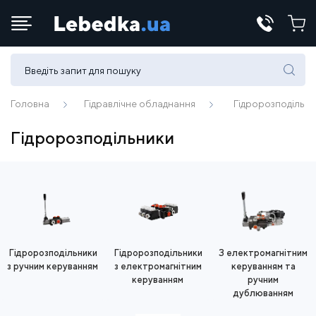
Телефони:
(067) 430 82-15
Головна
Гідравлічне обладнання
Гідророзподільн
Гідророзподільники
E-mail:
office@lebedka.ua
Гідророзподільники
Гідророзподільники
З електромагнітним
з ручним керуванням
з електромагнітним
керуванням та
керуванням
ручним
дублюванням