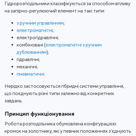
Гідророзподільники класифікуються за способом впливу
на запірно-регулюючий елемент на такі типи:
з ручним управлінням
;
електромагнітні
;
електрогідравлічні;
комбіновані (
електромагнітні з ручним
дублюванням
);
гідравлічні;
механічні;
пневматичні
.
Нерідко застосовуються гібридні системи управління,
що поєднують різні типи залежно від конкретних
завдань.
Принцип функціонування
Робота розподільника обумовлена ​​конфігурацією
кромок на золотнику, які у певних положеннях з'єднують