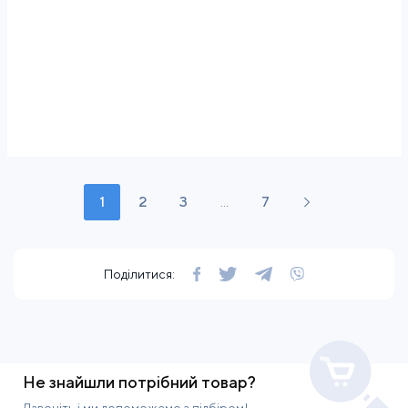
1
2
3
...
7
Поділитися:
Не знайшли потрібний товар?
Дзвоніть і ми допоможемо з підбіром!