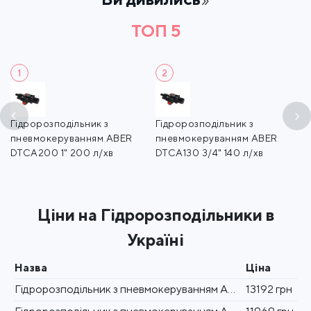
ТОП 5
1
2
Гідророзподільник з
Гідророзподільник з
Г
пневмокеруванням ABER
пневмокеруванням ABER
п
DTCA200 1" 200 л/хв
DTCA130 3/4" 140 л/хв
2
Ціни на Гідророзподільники в
Україні
Назва
Ціна
Гідророзподільник з пневмокеруванням ABER DTCA200 1" 200 л/хв
13192 грн