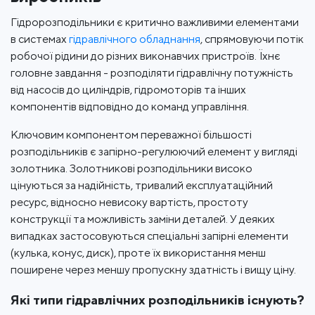
Гідророзподільники є критично важливими елементами
в системах
гідравлічного обладнання
, спрямовуючи потік
робочої рідини до різних виконавчих пристроїв. Їхнє
головне завдання - розподіляти гідравлічну потужність
від насосів до циліндрів, гідромоторів та інших
компонентів відповідно до команд управління.
Ключовим компонентом переважної більшості
розподільників є запірно-регулюючий елемент у вигляді
золотника. Золотникові розподільники високо
цінуються за надійність, тривалий експлуатаційний
ресурс, відносно невисоку вартість, простоту
конструкції та можливість заміни деталей. У деяких
випадках застосовуються спеціальні запірні елементи
(кулька, конус, диск), проте їх використання менш
поширене через меншу пропускну здатність і вищу ціну.
Які типи гідравлічних розподільників існують?