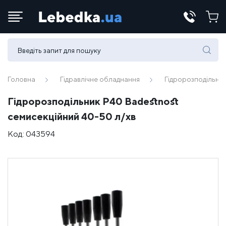
Телефони:
(067) 430 82-15
Головна
Гідравлічне обладнання
Гідророзподільни
Гідророзподільник Р40 Badestnost
E-mail:
семисекційний 40-50 л/хв
office@lebedka.ua
Код:
043594