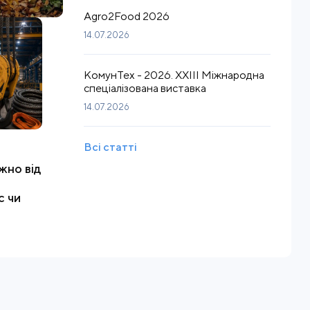
Agro2Food 2026
14.07.2026
КомунТех - 2026. XXIII Міжнародна
спеціалізована виставка
14.07.2026
Всі статті
жно від
с чи