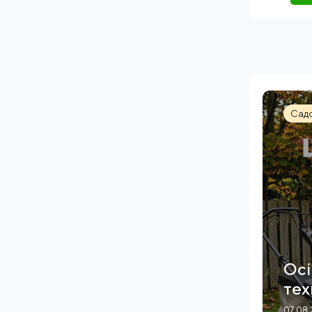
Садо
Осі
тех
07.08