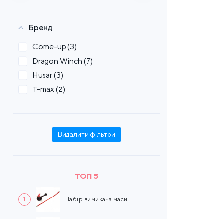
Бренд
Come-up
(3)
Dragon Winch
(7)
Husar
(3)
T-max
(2)
Видалити фільтри
ТОП 5
1
Набір вимикача маси