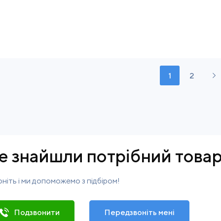
1
2
е знайшли потрібний това
ніть і ми допоможемо з підбіром!
Подзвонити
Передзвоніть мені