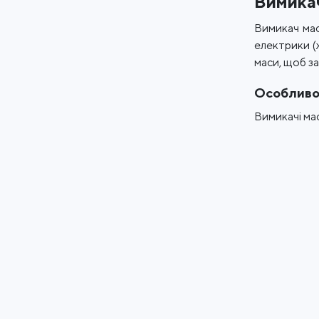
Вимикач
Вимикач мас
електрики (
маси, щоб з
Особливос
Вимикачі ма