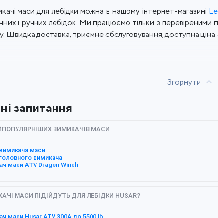
качі маси для лебідки можна в нашому інтернет-магазині
Le
чних і ручних лебідок. Ми працюємо тільки з перевіреними
у. Швидка доставка, приємне обслуговування, доступна ціна -
Згорнути
ні запитання
АЙПОПУЛЯРНІШИХ ВИМИКАЧІВ МАСИ
 вимикача маси
 головного вимикача
ач маси ATV Dragon Winch
КАЧІ МАСИ ПІДІЙДУТЬ ДЛЯ ЛЕБІДКИ HUSAR?
ч маси Husar ATV 300A до 5500 lb