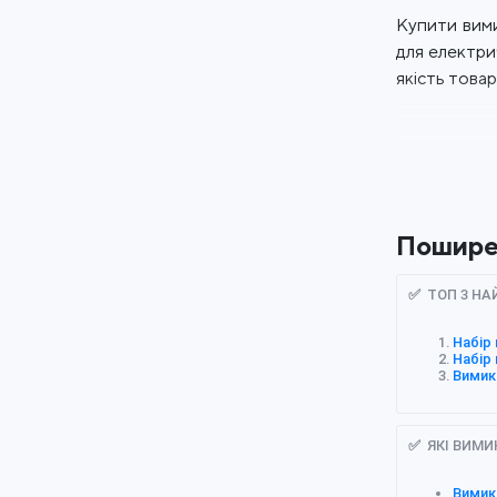
Купити вими
для електри
якість товар
Пошире
✅ ТОП 3 Н
Набір
Набір
Вимик
✅ ЯКІ ВИМИ
Вимика