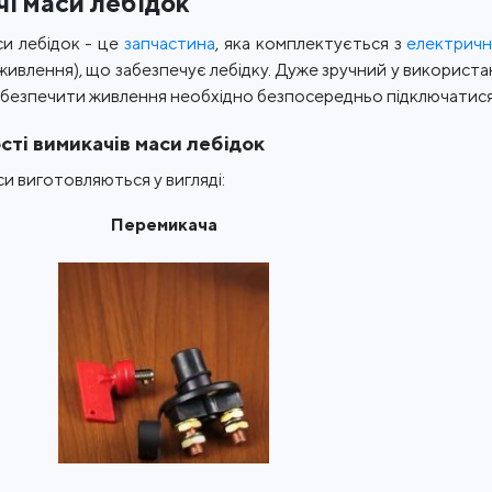
і маси лебідок
и лебідок - це
запчастина
, яка комплектується з
електричн
живлення), що забезпечує лебідку. Дуже зручний у використан
абезпечити живлення необхідно безпосередньо підключатися
ті вимикачів маси лебідок
си виготовляються у вигляді:
Перемикача