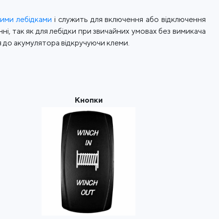
ими лебідками
і служить для включення або відключення
ні, так як для лебідки при звичайних умовах без вимикача
 до акумулятора відкручуючи клеми.
Кнопки