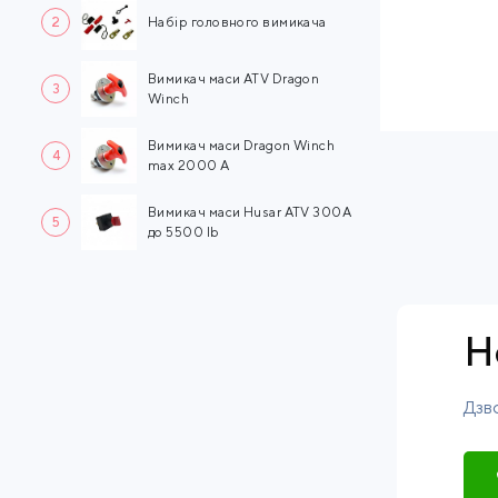
2
Набір головного вимикача
Вимикач маси ATV Dragon
3
Winch
Вимикач маси Dragon Winch
4
max 2000 A
Вимикач маси Husar ATV 300A
5
до 5500 lb
Н
Дзво