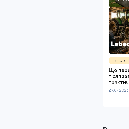
Навісне 
Що пере
після з
практич
29.07.2026