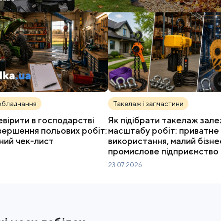
обладнання
Такелаж і запчастини
вірити в господарстві
Як підібрати такелаж зале
авершення польових робіт:
масштабу робіт: приватне
ний чек-лист
використання, малий бізне
промислове підприємство
23.07.2026