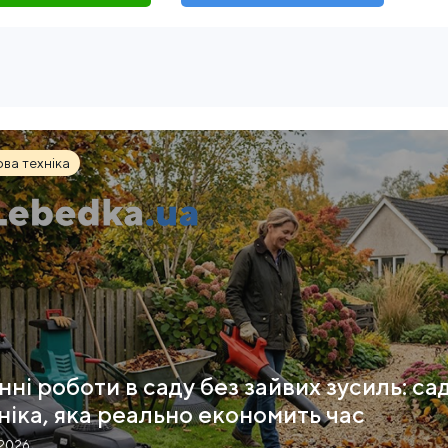
ва техніка
нні роботи в саду без зайвих зусиль: са
ніка, яка реально економить час
.2026