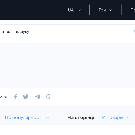
UA
Грн
П
ися:
По популярності
На сторінці:
14 товарів