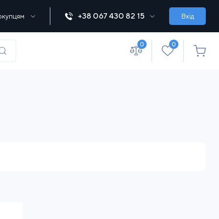
+38 067 430 82 15
окупцям
Вхід
0
0
(067) 430 82-15
office@lebedka.ua