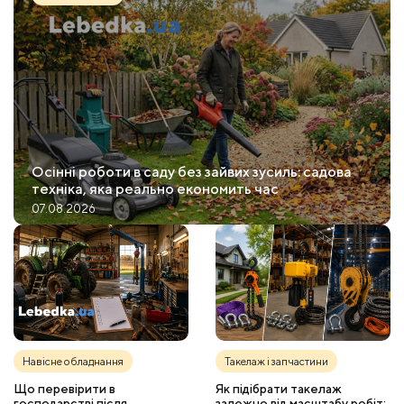
Осінні роботи в саду без зайвих зусиль: садова
техніка, яка реально економить час
07.08.2026
Навісне обладнання
Такелаж і запчастини
Що перевірити в
Як підібрати такелаж
господарстві після
залежно від масштабу робіт: