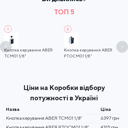
ТОП 5
1
2
Кнопка керування ABER
Кнопка керування ABER
К
TCM01 1/8"
PTOCM01 1/8"
п
A
Ціни на Коробки відбору
потужності в Україні
Назва
Ціна
Кнопка керування ABER TCM01 1/8"
6397 грн
Кнопка керування ABER PTOCM01 1/8"
4315 грн