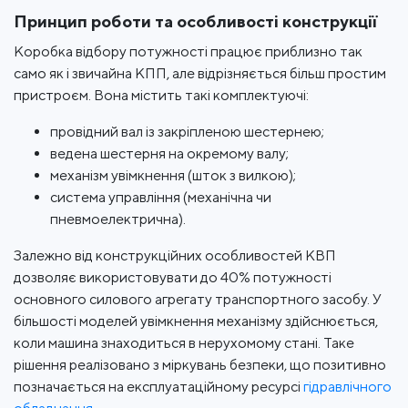
Принцип роботи та особливості конструкції
Коробка відбору потужності працює приблизно так
само як і звичайна КПП, але відрізняється більш простим
пристроєм. Вона містить такі комплектуючі:
провідний вал із закріпленою шестернею;
ведена шестерня на окремому валу;
механізм увімкнення (шток з вилкою);
система управління (механічна чи
пневмоелектрична).
Залежно від конструкційних особливостей КВП
дозволяє використовувати до 40% потужності
основного силового агрегату транспортного засобу. У
більшості моделей увімкнення механізму здійснюється,
коли машина знаходиться в нерухомому стані. Таке
рішення реалізовано з міркувань безпеки, що позитивно
позначається на експлуатаційному ресурсі
гідравлічного