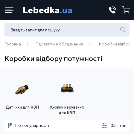
Телефони:
(067) 430 82-15
Головна
Гідравлічне обладнання
Коробки відбору
Коробки відбору потужності
E-mail:
office@lebedka.ua
Датчики для КВП
Кнопки керування
для КВП
По популярності
Фільтри