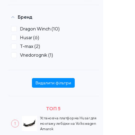
Бренд
Dragon Winch
(10)
Husar
(6)
T-max
(2)
Vnedorognik
(1)
Видалити фільтри
ТОП 5
Установча платформа Husar для
1
монтажу лебідки на Volkswagen
Amarok