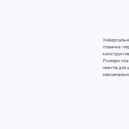
Універсальн
повинна пер
конструктив
Розміри пла
гвинтів для
максимально