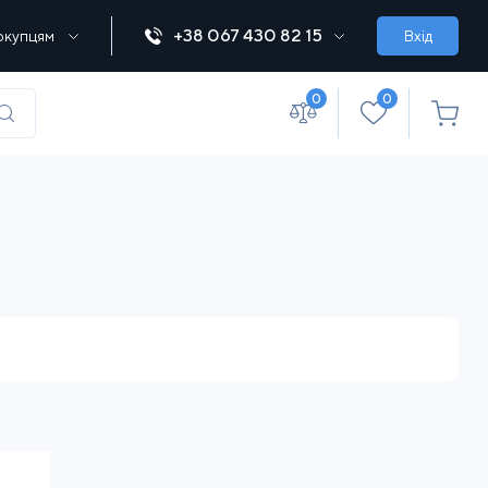
+38 067 430 82 15
окупцям
Вхід
0
0
(067) 430 82-15
office@lebedka.ua