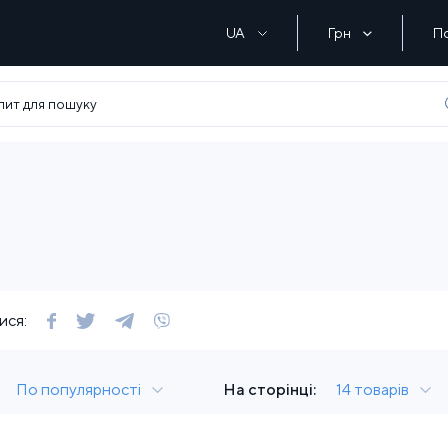
UA
Грн
П
ися:
По популярності
На сторінці:
14 товарів