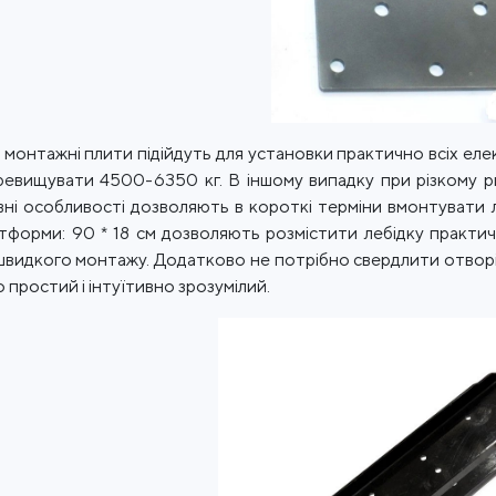
і монтажні плити підійдуть для установки практично всіх еле
евищувати 4500-6350 кг. В іншому випадку при різкому р
ні особливості дозволяють в короткі терміни вмонтувати л
тформи: 90 * 18 см дозволяють розмістити лебідку практичн
 швидкого монтажу. Додатково не потрібно свердлити отвор
 простий і інтуїтивно зрозумілий.