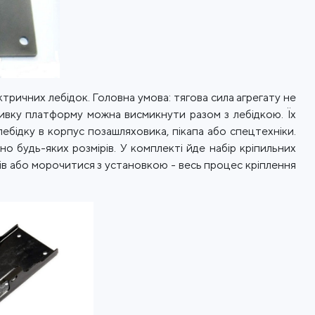
ктричних лебідок. Головна умова: тягова сила агрегату не
ивку платформу можна висмикнути разом з лебідкою. Їх
ебідку в корпус позашляховика, пікапа або спецтехніки.
о будь-яких розмірів. У комплекті йде набір кріпильних
ів або морочитися з установкою - весь процес кріплення