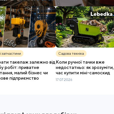
і запчастини
Садова техніка
брати такелаж залежно від
Коли ручної тачки вже
у робіт: приватне
недостатньо: як зрозуміти
тання, малий бізнес чи
час купити міні-самоскид
ове підприємство
17.07.2026