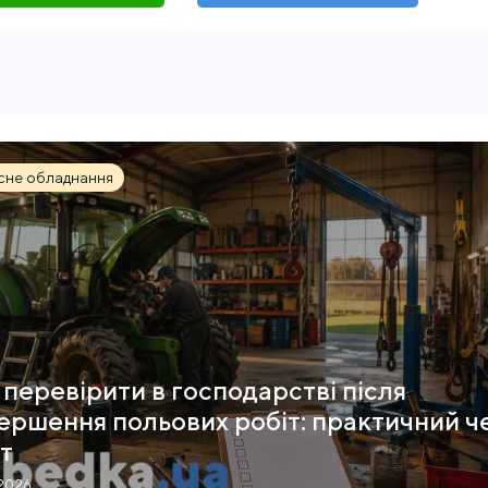
сне обладнання
перевірити в господарстві після
ершення польових робіт: практичний ч
т
.2026