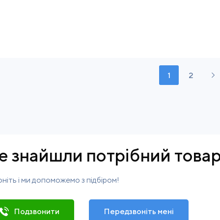
1
2
е знайшли потрібний това
ніть і ми допоможемо з підбіром!
Подзвонити
Передзвоніть мені