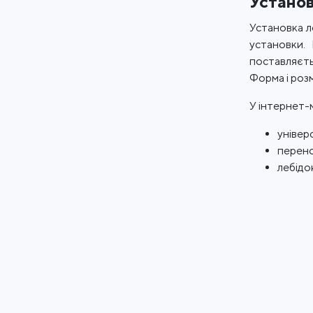
Установ
Установка л
установки.
поставляєть
Форма і роз
У інтернет-
універ
перено
лебідо