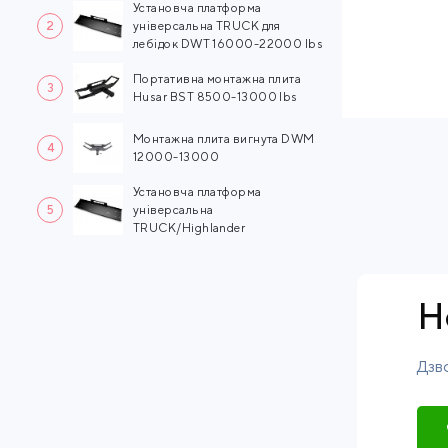
Установча платформа
2
універсальна TRUCK для
лебідок DWT 16000-22000 lbs
Портативна монтажна плита
3
Husar BST 8500-13000 lbs
Монтажна плита вигнута DWM
4
12000-13000
Установча платформа
5
універсальна
TRUCK/Highlander
Н
Дзво