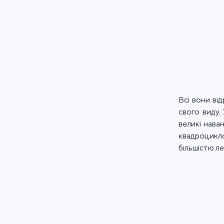
Всі вони ві
свого виду.
великі нава
квадроцикло
більшістю ле