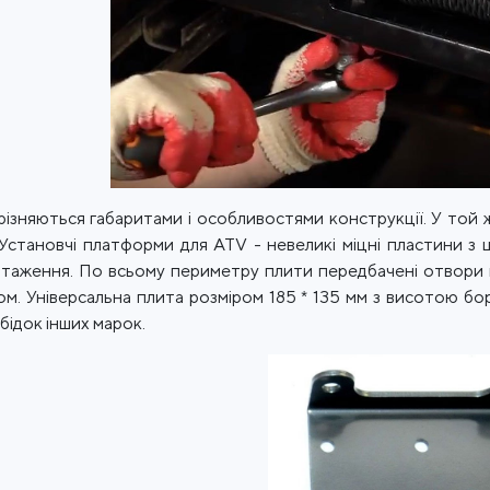
дрізняються габаритами і особливостями конструкції. У той 
 Установчі платформи для ATV - невеликі міцні пластини з ц
нтаження. По всьому периметру плити передбачені отвори п
м. Універсальна плита розміром 185 * 135 мм з висотою бор
бідок інших марок.