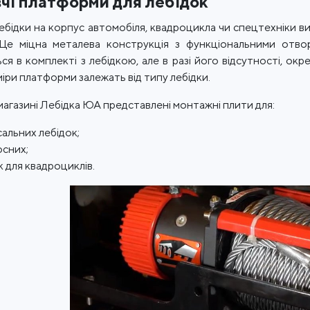
чі платформи для лебідок
ебідки на корпус автомобіля, квадроцикла чи спецтехніки 
 Це міцна металева конструкція з функціональними отвор
ся в комплекті з лебідкою, але в разі його відсутності, ок
міри платформи залежать від типу лебідки.
магазині Лебідка ЮА представлені монтажні плити для:
сальних лебідок;
сних;
к для квадроциклів.