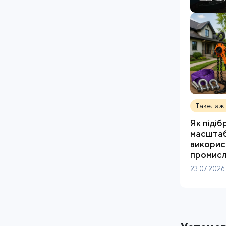
Такелаж 
Як піді
масштаб
викорис
промисл
23.07.2026