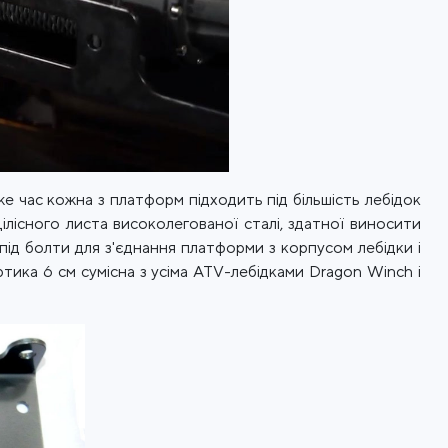
же час кожна з платформ підходить під більшість лебідок
ілісного листа високолегованої сталі, здатної виносити
ід болти для з'єднання платформи з корпусом лебідки і
тика 6 см сумісна з усіма ATV-лебідками Dragon Winch і