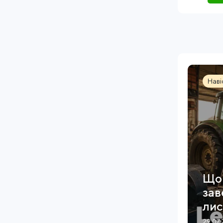
Наві
Що 
зав
лис
29.07