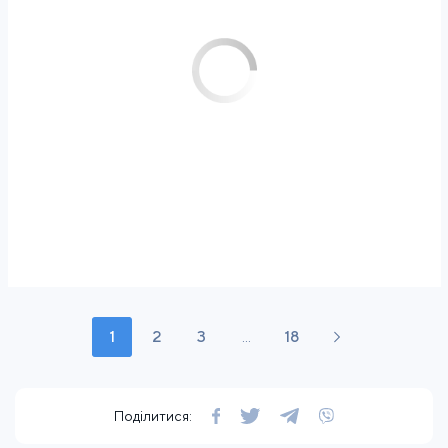
1
2
3
...
18
Поділитися: