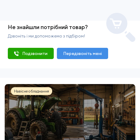
Не знайшли потрібний товар?
Дзвоніть і ми допоможемо з підбіром!
Подзвонити
Передзвоніть мені
Навісне обладнання