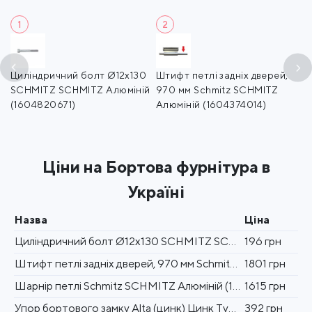
1
2
Циліндричний болт Ø12x130
Штифт петлі задніх дверей,
Ша
SCHMITZ SCHMITZ Алюміній
970 мм Schmitz SCHMITZ
S
(1604820671)
Алюміній (1604374014)
(
Ціни на Бортова фурнітура в
Україні
Назва
Ціна
Циліндричний болт Ø12x130 SCHMITZ SCHMITZ Алюміній (1604820671)
196 грн
Штифт петлі задніх дверей, 970 мм Schmitz SCHMITZ Алюміній (1604374014)
1801 грн
Шарнір петлі Schmitz SCHMITZ Алюміній (1604232343)
1615 грн
Упор бортового замку Alta (цинк) Цинк Туреччина (1702300032)
392 грн