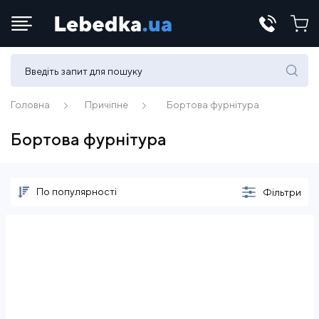
Телефони:
(067) 430 82-15
Головна
Причіпне
Бортова фурнітура
Бортова фурнітура
E-mail:
office@lebedka.ua
По популярності
Фільтри