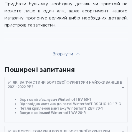
Придбати будь-яку необхідну деталь чи пристрій ви
можете лише в один клік, адже асортимент нашого
магазину пропонує великий вибір необхідних деталей,
пристроїв та запчастин.
Згорнути
Поширені запитання
✅ ЯКІ ЗАПЧАСТИНИ БОРТОВОЇ ФУРНІТУРИ НАЙУЖИВАНІШІ В
2021-2022 Р.Р?
Бортовий з'єднувач Winterhoff BV 60-1
Відповідна частина до петлі Winterhoff BSCHG 10-17-C
Петля кріплення вантажу Winterhoff ZBF 70-1
Засув важільний Winterhoff WV 20-R
✅ НЕДОРОГІ ТОВАРИ В РОЗДІЛІ БОРТОВОЇ ФУРНІТУРИ.