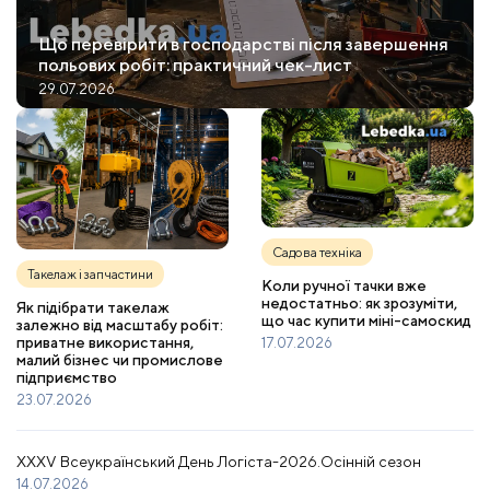
Що перевірити в господарстві після завершення
польових робіт: практичний чек-лист
29.07.2026
Садова техніка
Такелаж і запчастини
Коли ручної тачки вже
недостатньо: як зрозуміти,
Як підібрати такелаж
що час купити міні-самоскид
залежно від масштабу робіт:
приватне використання,
17.07.2026
малий бізнес чи промислове
підприємство
23.07.2026
XXXV Всеукраїнський День Логіста-2026.Осінній сезон
14.07.2026