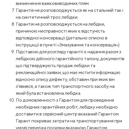
виникнення важковиводимих плям.
Гарантія не розповсюджується як на стальний так і
на синтетичний трос лебідки.
Гарантія не розповсюджується на лебідки,
причиною несправності яких є відстуність
відповідної консервації (детально описно в
інструцкції в пункті «Змазування та консервація»)
Підставою для розгляду гарантії є надання разом з
лебідкою дійсного гарантійного талону, документів
що підтверджують продаж лебідки та
рекламаційної заявки, що має містити інформацію
відносно опису дефекту, обставин при яких він
з’явився, а також тип транспортного засобу на
який була встановлена лебідка.
По домовленності з Гарантом для проведення
необхідних гарантійних робіт, лебідку необхідно
доставити в сервісний центр вказаний Гарантом.
Гарант покриває затрати на транспортування при
умові передачі посилки вказаною Гарантом