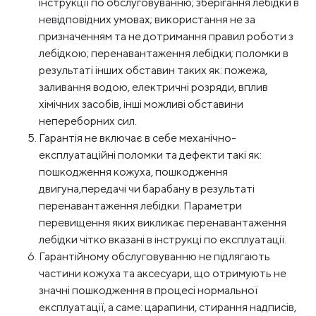
інструкції по обслуговуванню; зберігання лебідки в
невідповідних умовах; використання не за
призначенням та не дотримання правил роботи з
лебідкою; перенавантаження лебідки; поломки в
результаті інших обставин таких як: пожежа,
заливання водою, електричні розряди, вплив
хімічних засобів, інші можливі обставини
непереборних сил.
Гарантія не включає в себе механічно-
експлуатаційні поломки та дефекти такі як:
пошкодження кожуха, пошкодження
двигуна,передачі чи барабану в результаті
перенавантаження лебідки. Параметри
перевищення яких викликає перенавантаження
лебідки чітко вказані в інструкці по експлуатації.
Гарантійному обслуговуванню не підлягають
частини кожуха та аксесуари, що отримують не
значні пошкодження в процесі нормальної
експлуатації, а саме: царапини, стирання надписів,