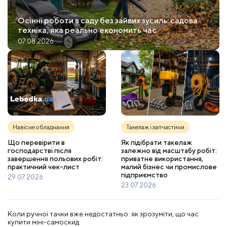
Осінні роботи в саду без зайвих зусиль: садова
техніка, яка реально економить час
07.08.2026
Навісне обладнання
Такелаж і запчастини
Що перевірити в
Як підібрати такелаж
господарстві після
залежно від масштабу робіт:
завершення польових робіт:
приватне використання,
практичний чек-лист
малий бізнес чи промислове
підприємство
29.07.2026
23.07.2026
Коли ручної тачки вже недостатньо: як зрозуміти, що час
купити міні-самоскид