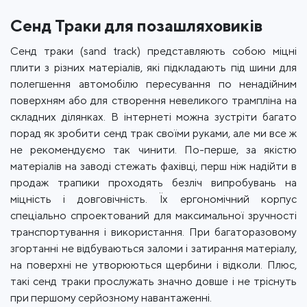
Сенд Траки для позашляховиків
Сенд траки (sand track) представляють собою міцні
плити з різних матеріалів, які підкладають під шини для
полегшення автомобілю пересування по ненадійним
поверхням або для створення невеликого трампліна на
складних ділянках. В інтернеті можна зустріти багато
порад як зробити сенд трак своїми руками, але ми все ж
не рекомендуємо так чинити. По-перше, за якістю
матеріалів на заводі стежать фахівці, перш ніж надійти в
продаж трапики проходять безліч випробувань на
міцність і довговічність. Їх ергономічний корпус
спеціально спроектований для максимальної зручності
транспортування і використання. При багаторазовому
згортанні не відбуваються заломи і затирання матеріалу,
на поверхні не утворюються щербини і відколи. Плюс,
такі сенд траки прослужать значно довше і не тріснуть
при першому серйозному навантаженні.