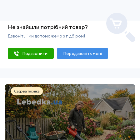
Не знайшли потрібний товар?
Дзвоніть і ми допоможемо з підбіром!
Подзвонити
Передзвоніть мені
Садова техніка