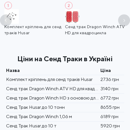
1
2
06
Комплект кріплень для сенд
Сенд трак Dragon Winch ATV
С
траків Husar
HD для квадроцикла
о
Ціни на Сенд Траки в Україні
Назва
Ціна
Комплект кріплень для сенд траків Husar
2736 грн
Сенд трак Dragon Winch ATV HD для квадроцикла
3140 грн
Сенд трак Dragon Winch HD з основою для домкрата
6772 грн
Сенд Трак Husar до 10 тонн
8655 грн
Сенд Трак Dragon Winch 1,06 м
6189 грн
Сенд Трак Husar до 10 т
5920 грн