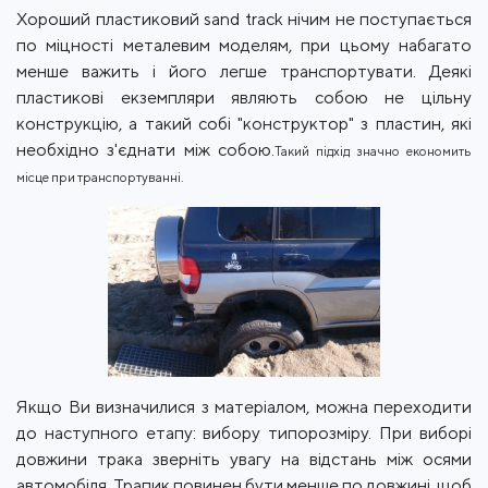
Хороший пластиковий sand track нічим не поступається
по міцності металевим моделям, при цьому набагато
менше важить і його легше транспортувати. Деякі
пластикові екземпляри являють собою не цільну
конструкцію, а такий собі "конструктор" з пластин, які
необхідно з'єднати між собою.
Такий підхід значно економить
місце при транспортуванні.
Якщо Ви визначилися з матеріалом, можна переходити
до наступного етапу: вибору типорозміру. При виборі
довжини трака зверніть увагу на відстань між осями
автомобіля. Трапик повинен бути менше по довжині, щоб