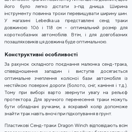
його було легко дістати з-під днища. Ширина
інструменту повинна трохи перевищувати ширину шин.
У магазині Lebedka.ua представлені сенд траки
довжиною 106 і 118 см - оптимальний розмір для
короткобазних автомобілів. Втім, і для довгобазних
позашляховиків ця довжина буде оптимальною.
Конструктивні особливості
За рахунок складного поєднання малюнка сенд-трака,
співвідношення западин і виступів досягається
оптимальне зчеплення колісної бази автомобіля із
нестійкою поверхні дороги (болото, сніг, каміння і т.д.).
Тому при виборі варто звернути увагу на рельєф
протектора. Для зручного перенесення траки можуть
бути обладнані ручками, а яскравий колір допоможе
знайти трак навіть вночі при підкопування в грунт.
Пластикові Сенд-траки Dragon Winch відповідають всім