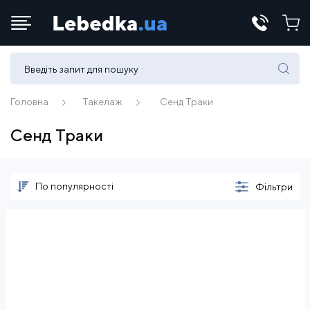
Телефони:
(067) 430 82-15
Головна
Такелаж
Сенд Траки
Сенд Траки
E-mail:
office@lebedka.ua
По популярності
Фільтри