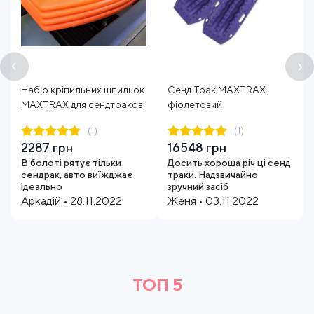
Набір кріпильних шпильок
Сенд Трак MAXTRAX
MAXTRAX для сендтраков
фіолетовий
(1)
(1)
2287 грн
16548 грн
В болоті рятує тільки
Досить хороша річ ці сенд
сендрак, авто виїжджає
траки. Надзвичайно
ідеально
зручний засіб
Аркадій • 28.11.2022
Женя • 03.11.2022
ТОП 5