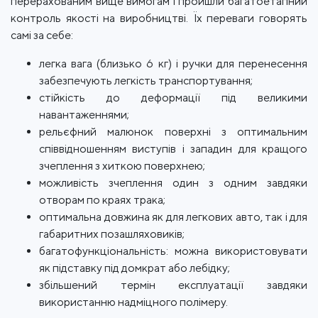
перерахованим вище вимогам і пройшли багатоетапний
контроль якості на виробництві. Їх переваги говорять
самі за себе:
легка вага (близько 6 кг) і ручки для перенесення
забезпечують легкість транспортування;
стійкість до деформації під великими
навантаженнями;
рельєфний малюнок поверхні з оптимальним
співвідношенням виступів і западин для кращого
зчеплення з хиткою поверхнею;
можливість зчеплення один з одним завдяки
отворам по краях трака;
оптимальна довжина як для легкових авто, так і для
габаритних позашляховиків;
багатофункціональність: можна використовувати
як підставку під домкрат або лебідку;
збільшений термін експлуатації завдяки
використанню надміцного полімеру.