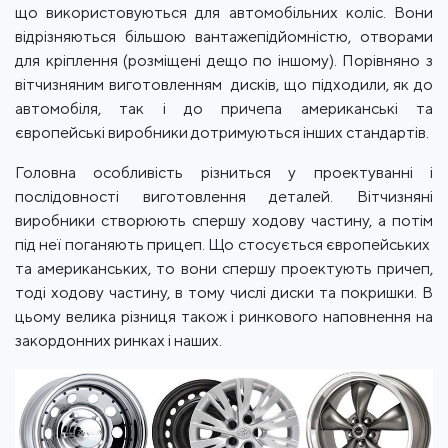
що використовуються для автомобільних коліс. Вони
відрізняються більшою вантажепідйомністю, отворами
для кріплення (розміщені дещо по іншому). Порівняно з
вітчизняним виготовленням дисків, що підходили, як до
автомобіля, так і до причепа американські та
європейські виробники дотримуються інших стандартів.
Головна особливість різниться у проектуванні і
послідовності виготовлення деталей. Вітчизняні
виробники створюють спершу ходову частину, а потім
під неї поганяють прицеп. Що стосується європейських
та американських, то вони спершу проектують причеп,
тоді ходову частину, в тому числі диски та покришки. В
цьому велика різниця також і ринкового наповнення на
закордонних ринках і наших.