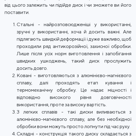
від цього залежить чи підійде диск і чи зможете ви його
поставити.
Стальні - найрозповсюдженіші у використанні,
зручні у використанні, хоча й досить важні. Але
підлягають швидкій деформації і дуже важливо, щоб
проходили ряд антикорозійної, захисної обробки.
Лише після усіх норм виготовлення і запобігання
швидких ушкоджень, такий диск прослужить
досить довго.
Ковані - виготовляються з алюмінієво-магнієвого
сплаву, далі проходять етап кування і
термомеханічну обробку. Це надає міцності і
відповідно високого рівня довговічності
використання, проте за високу вартість.
З легких сплавів - такі диски виливаються з
алюмінієво-магнієвого сплаву, але без необхідної
обробки вони можуть просто лопнути під час руху.
Складні - конструкція такого диску складається з