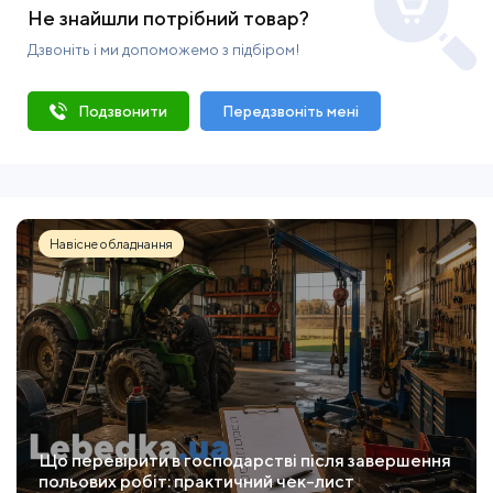
Не знайшли потрібний товар?
Дзвоніть і ми допоможемо з підбіром!
Подзвонити
Передзвоніть мені
Навісне обладнання
Що перевірити в господарстві після завершення
польових робіт: практичний чек-лист