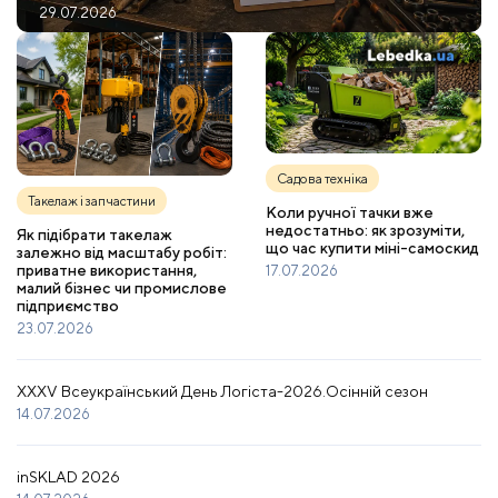
29.07.2026
Садова техніка
Такелаж і запчастини
Коли ручної тачки вже
недостатньо: як зрозуміти,
Як підібрати такелаж
що час купити міні-самоскид
залежно від масштабу робіт:
приватне використання,
17.07.2026
малий бізнес чи промислове
підприємство
23.07.2026
XXXV Всеукраїнський День Логіста-2026.Осінній сезон
14.07.2026
inSKLAD 2026