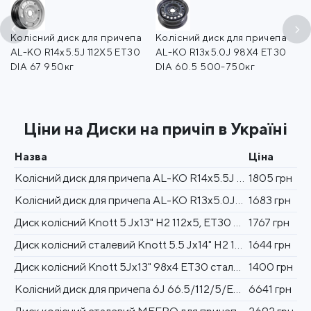
Колісний диск для причепа
Колісний диск для причепа
Ди
AL-KO R14x5.5J 112X5 ET30
AL-KO R13x5.0J 98X4 ET30
Н2
DIA 67 950кг
DIA 60.5 500-750кг
Ціни на Диски на причіп в Україні
Назва
Ціна
Колісний диск для причепа AL-KO R14x5.5J 112X5 ET30 DIA 67 950кг
1805 грн
Колісний диск для причепа AL-KO R13x5.0J 98X4 ET30 DIA 60.5 500-750кг
1683 грн
Диск колісний Knott 5 Jx13" Н2 112x5, ЕТ30 сталевий
1767 грн
Диск колісний сталевий Knott 5.5 Jx14" Н2 112x5
1644 грн
Диск колісний Knott 5Jx13" 98x4 ET30 сталевий
1400 грн
Колісний диск для причепа 6J 66.5/112/5/E12 ЕТ30
6641 грн