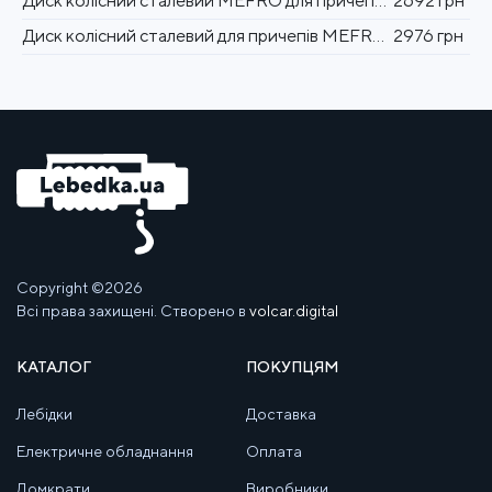
Диск колісний сталевий MEFRO для причепів 14 "5,5Jх14 112х5
2692 грн
Диск колісний сталевий для причепів MEFRO15 "112х5
2976 грн
Copyright ©2026
Всі права захищені. Створено в
volcar.digital
КАТАЛОГ
ПОКУПЦЯМ
Лебідки
Доставка
Електричне обладнання
Оплата
Домкрати
Виробники