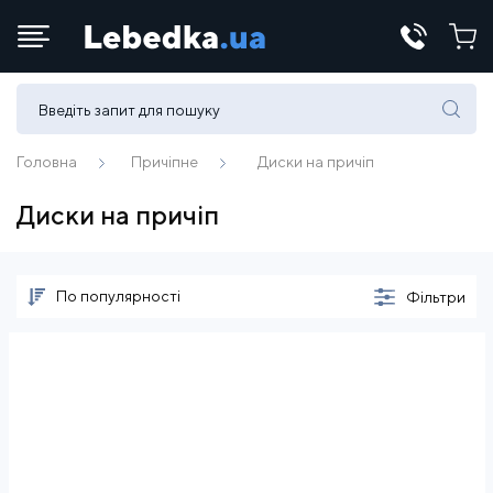
Телефони:
(067) 430 82-15
Головна
Причіпне
Диски на причіп
Диски на причіп
E-mail:
office@lebedka.ua
По популярності
Фільтри