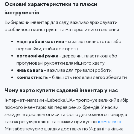
Основні характеристики та плюси
інструментів
Вибираючи інвентар для саду, важливо враховувати
особливості конструкції та матеріали виготовлення:
міцні робочі частини
– із загартованої сталі або
нержавійки, стійкі до корозії;
ергономічні ручки
– дерев'яні, пластикові або
прогумовані рукоятки для міцного хвату;
низька вага
– важлива для тривалої роботи;
компактність
– більшість моделей легко зберігати.
Чому варто купити садовий інвентар у нас
Інтернет-магазин «Lebedka.UA» пропонує великий вибір
якісного інвентарю від перевірених брендів. У нас ви
знайдете докладні описи та фото для кожного товару, а
також регулярні акції та знижки при купівлі
комплектів
.
Ми забезпечуємо швидку доставку по Україні та кілька