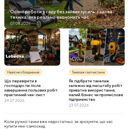
Осінні роботи в саду без зайвих зусиль: садова
техніка, яка реально економить час
07.08.2026
Навісне обладнання
Такелаж і запчастини
Що перевірити в
Як підібрати такелаж
господарстві після
залежно від масштабу робіт:
завершення польових робіт:
приватне використання,
практичний чек-лист
малий бізнес чи промислове
підприємство
29.07.2026
23.07.2026
Коли ручної тачки вже недостатньо: як зрозуміти, що час
купити міні-самоскид