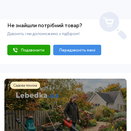
Не знайшли потрібний товар?
Дзвоніть і ми допоможемо з підбіром!
Подзвонити
Передзвоніть мені
Садова техніка