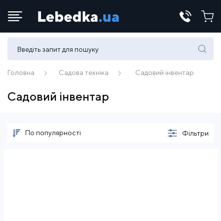
Телефони:
(067) 430 82-15
Головна
Садова техніка
Садовий інвентар
Садовий інвентар
E-mail:
office@lebedka.ua
По популярності
Фільтри