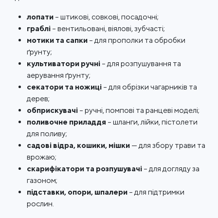
лопати
– штикові, совкові, посадочні;
граблі
– вентильовані, віялові, зубчасті;
мотики та сапки
– для прополки та обробки
ґрунту;
культиватори ручні
– для розпушування та
аерування ґрунту;
секатори та ножиці
– для обрізки чагарників та
дерев;
обприскувачі
– ручні, помпові та ранцеві моделі;
поливочне приладдя
– шланги, лійки, пістолети
для поливу;
садові відра, кошики, мішки
— для збору трави та
врожаю;
скарифікатори та розпушувачі
– для догляду за
газоном;
підставки, опори, шпалери
– для підтримки
рослин.