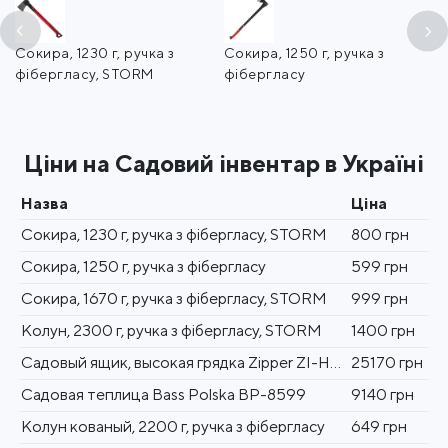
Сокира, 1230 г, ручка з
Сокира, 1250 г, ручка з
Со
фібергласу, STORM
фібергласу
ф
Ціни на Садовий інвентар в Україні
Назва
Ціна
Сокира, 1230 г, ручка з фібергласу, STORM
800 грн
Сокира, 1250 г, ручка з фібергласу
599 грн
Сокира, 1670 г, ручка з фібергласу, STORM
999 грн
Колун, 2300 г, ручка з фібергласу, STORM
1400 грн
Садовый ящик, высокая грядка Zipper ZI-HBT206
25170 грн
Садовая теплица Bass Polska BP-8599
9140 грн
Колун кованый, 2200 г, ручка з фібергласу
649 грн