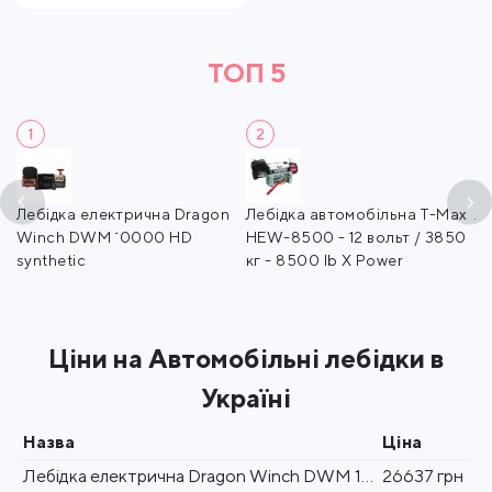
ТОП 5
1
2
e-
Лебідка електрична Dragon
Лебідка автомобільна T-Max
Л
 -
Winch DWM 10000 HD
HEW-8500 - 12 вольт / 3850
ZE
synthetic
кг - 8500 lb X Power
- 
Ціни на Автомобільні лебідки в
Україні
Назва
Ціна
Лебідка електрична Dragon Winch DWM 10000 HD synthetic
26637 грн