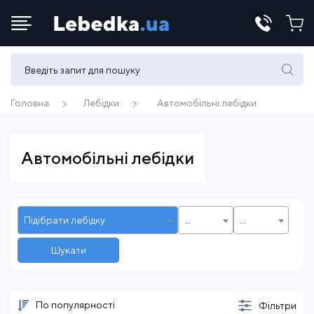
Телефони:
(067) 430 82-15
Головна
Лебідки
Автомобільні лебідки
E-mail:
Автомобільні лебідки
office@lebedka.ua
Підібрати лебідку
...
...
Шукати
По популярності
Фільтри