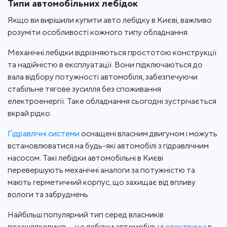
Типи автомобільних лебідок
Якщо ви вирішили купити авто лебідку в Києві, важливо
розуміти особливості кожного типу обладнання.
Механічні лебідки відрізняються простотою конструкції
та надійністю в експлуатації. Вони підключаються до
вала відбору потужності автомобіля, забезпечуючи
стабільне тягове зусилля без споживання
електроенергії. Таке обладнання сьогодні зустрічається
вкрай рідко.
Гідравлічні системи
оснащені власним двигуном і можуть
встановлюватися на будь-які автомобілі з гідравлічним
насосом. Такі лебідки автомобільні в Києві
перевершують механічні аналоги за потужністю та
мають герметичний корпус, що захищає від впливу
вологи та забруднень.
Найбільш популярний тип серед власників
позашляховиків — це лебідки автомобільні
електричні
в