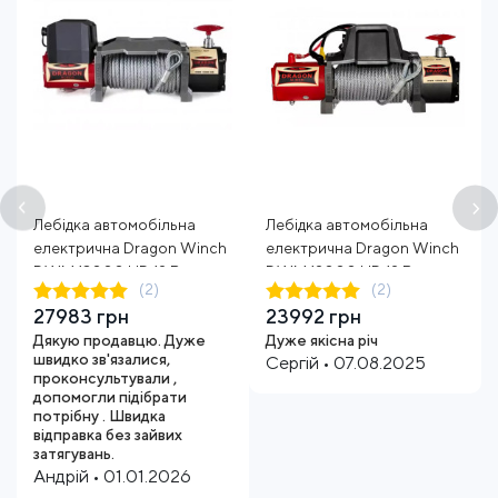
Лебідка автомобільна
Лебідка автомобільна
електрична Dragon Winch
електрична Dragon Winch
DWM 13000 HD 12 В трос
DWM 12000 HD 12 В трос
(2)
(2)
30 м
20 м
27983 грн
23992 грн
Дякую продавцю. Дуже
Дуже якісна річ
швидко зв'язалися,
Сергій • 07.08.2025
проконсультували ,
допомогли підібрати
потрібну . Швидка
відправка без зайвих
затягувань.
Андрій • 01.01.2026