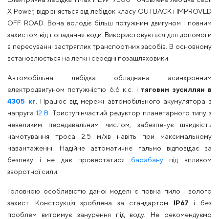
X Power, відрізняється від лебідок класу OUTBACK і IMPROVED
OFF ROAD. Вона володіє більш потужним двигуном і повним
захистом від попадання води. Використовується для допомоги
в пересуванні застряглих транспортних засобів. В основному
встановлюється на легкі і середні позашляховики.
Автомобільна лебідка обладнана асинхронним
електродвигуном потужністю 6.6 к.с. і
тяговим зусиллям в
4305 кг
. Працює від мережі автомобільного акумулятора з
напруга
12 В
. Триступінчастий редуктор планетарного типу з
невеликим передавальним числом, забезпечує швидкість
намотування троса 2.5 м/хв навіть при максимальному
навантаженні. Надійне автоматичне гальмо відповідає за
безпеку і не дає провертатися
барабану
під впливом
зворотної сили.
Головною особливістю даної моделі є повна пило і волого
захист. Конструкція зроблена за стандартом
IP67
і без
проблем витримує занурення під воду. Не рекомендуємо