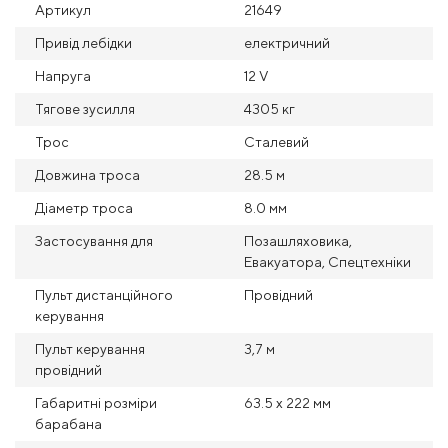
Артикул
21649
Привід лебідки
електричний
Напруга
12 V
Тягове зусилля
4305 кг
Трос
Сталевий
Довжина троса
28.5 м
Діаметр троса
8.0 мм
Застосування для
Позашляховика,
Евакуатора, Спецтехніки
Пульт дистанційного
Провідний
керування
Пульт керування
3,7 м
провідний
Габаритні розміри
63.5 х 222 мм
барабана