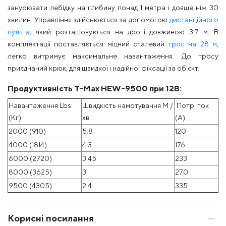
занурювати лебідку на глибину понад 1 метра і довше ніж 30
хвилин. Управління здійснюється за допомогою
дистанційного
пульта
, який розташовується на дроті довжиною 3.7 м. В
комплектації поставляється міцний сталевий
трос на 28 м
,
легко витримує максимальне навантаження. До тросу
приєднаний крюк, для швидкої і надійної фіксації за об'єкт.
Продуктивність T-Max HEW-9500 при 12В:
Навантаження Lbs
Швидкість намотування М /
Потр. ток
(Kг)
хв
(А)
2000 (910)
5.8
120
4000 (1814)
4.3
176
6000 (2720)
3.45
233
8000 (3625)
3
270
9500 (4305)
2.4
335
Корисні посилання