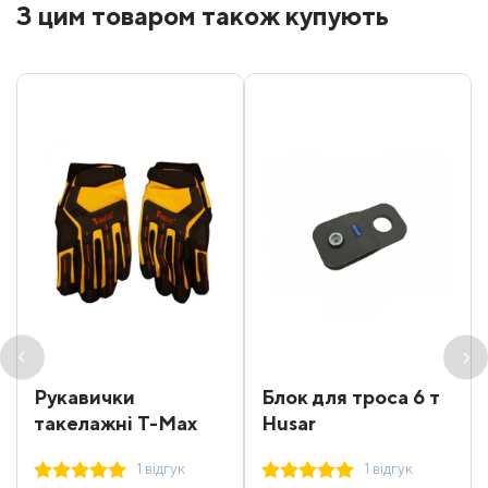
З цим товаром також купують
Рукавички
Блок для троса 6 т
такелажні T-Max
Husar
1 відгук
1 відгук