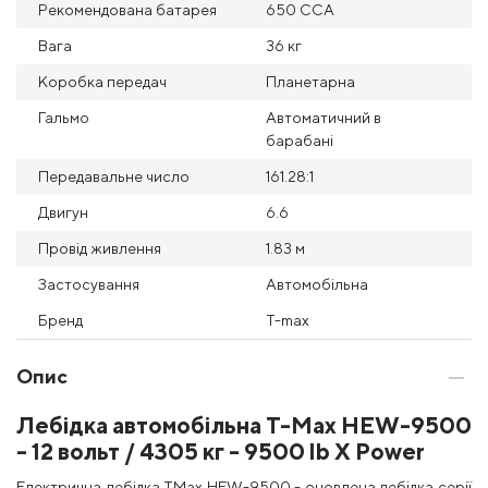
Рекомендована батарея
650 CCA
Вага
36 кг
Коробка передач
Планетарна
Гальмо
Автоматичний в
барабані
Передавальне число
161.28:1
Двигун
6.6
Провід живлення
1.83 м
Застосування
Автомобільна
Бренд
T-max
Опис
Лебідка автомобільна T-Max HEW-9500
- 12 вольт / 4305 кг - 9500 lb X Power
Електрична лебідка TMax HEW-9500 - оновлена ​​лебідка серії