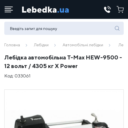
Телефони:
(067) 430 82-15
Головна
Лебідки
Автомобільні лебідки
Лебі
Лебідка автомобільна T-Max HEW-9500 -
E-mail:
12 вольт / 4305 кг X Power
office@lebedka.ua
Код:
033061