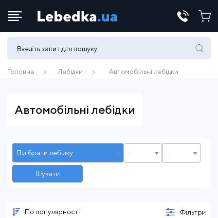
Телефони:
(067) 430 82-15
Головна
Лебідки
Автомобільні лебідки
E-mail:
Автомобільні лебідки
office@lebedka.ua
Підібрати лебідку
...
...
Шукати
По популярності
Фільтри