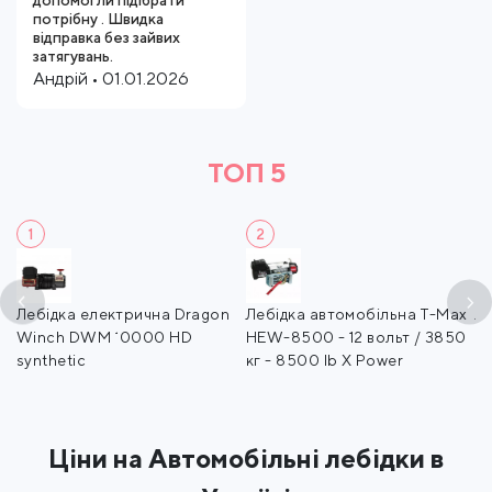
допомогли підібрати
потрібну . Швидка
відправка без зайвих
затягувань.
Андрій • 01.01.2026
ТОП 5
1
2
e-
Лебідка електрична Dragon
Лебідка автомобільна T-Max
Л
 -
Winch DWM 10000 HD
HEW-8500 - 12 вольт / 3850
ZE
synthetic
кг - 8500 lb X Power
- 
Ціни на Автомобільні лебідки в