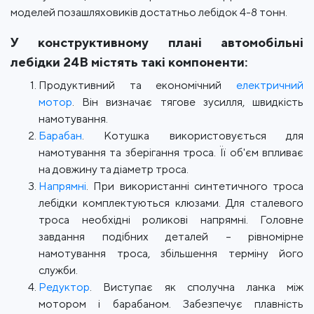
моделей позашляховиків достатньо лебідок 4-8 тонн.
У конструктивному плані автомобільні
лебідки 24В містять такі компоненти:
Продуктивний та економічний
електричний
мотор
. Він визначає тягове зусилля, швидкість
намотування.
Барабан
. Котушка використовується для
намотування та зберігання троса. Її об'єм впливає
на довжину та діаметр троса.
Напрямні
. При використанні синтетичного троса
лебідки комплектуються клюзами. Для сталевого
троса необхідні роликові напрямні. Головне
завдання подібних деталей – рівномірне
намотування троса, збільшення терміну його
служби.
Редуктор
. Виступає як сполучна ланка між
мотором і барабаном. Забезпечує плавність