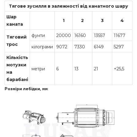
Тягове зусилля в залежності від канатного шару
Шар
1
2
3
4
каната
фунти
20000
16160
13557
11677
Тяговий
трос
кілограми
9072
7330
6149
5297
Кількість
мотузки
метри
6
13
21
+25,5
на
барабані
Розміри лебідки, мм
: