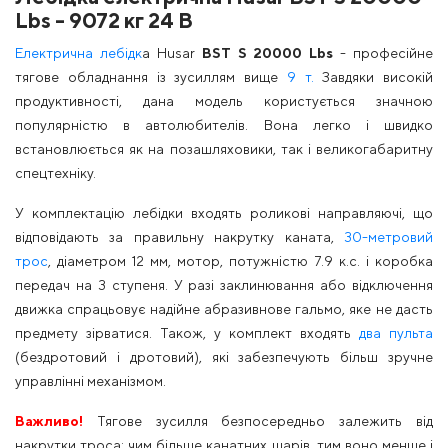
Lbs - 9072 кг 24 В
Електрична лебідк
а Husar
BST S 20000 Lbs
- професійне
тягове обладнання із зусиллям вище
9 т.
Завдяки високій
продуктивності, дана модель користується значною
популярністю в автолюбителів. Вона легко і швидко
встановлюється як на позашляховики, так і великогабаритну
спецтехніку.
У комплектацію лебідки входять роликові направляючі, що
відповідають за правильну накрутку каната,
30-метровий
трос
, діаметром 12 мм, мотор, потужністю 7.9 к.с. і коробка
передач на 3 ступеня. У разі заклинювання або відключення
движка спрацьовує надійне абразивнове гальмо, яке не дасть
предмету зірватися. Також, у комплект входять
два пульта
(бездротовий і дротовий), які забезпечують більш зручне
управлінні механізмом.
Важливо!
Тягове зусилля безпосередньо залежить від
накрутки троса: чим більше канатних шарів, тим воно менше і