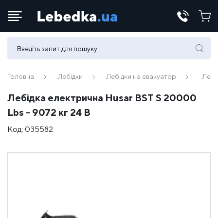
Телефони:
(067) 430 82-15
Головна
Лебідки
Лебідки на евакуатор
Лебі
Лебідка електрична Husar BST S 20000
E-mail:
Lbs - 9072 кг 24 В
office@lebedka.ua
Код:
035582