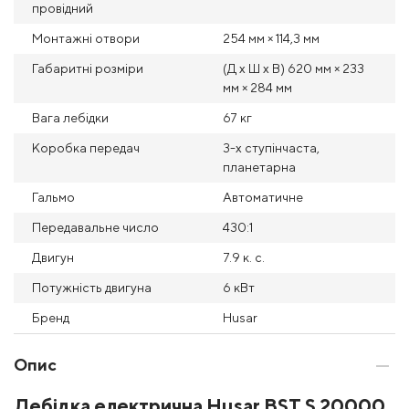
провідний
Монтажні отвори
254 мм × 114,3 мм
Габаритні розміри
(Д x Ш x В) 620 мм × 233
мм × 284 мм
Вага лебідки
67 кг
Коробка передач
3-х ступінчаста,
планетарна
Гальмо
Автоматичне
Передавальне число
430:1
Двигун
7.9 к. с.
Потужність двигуна
6 кВт
Бренд
Husar
Опис
Лебідка електрична Husar BST S 20000