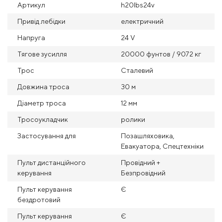
Артикул
h20lbs24v
Привід лебідки
електричний
Напруга
24 V
Тягове зусилля
20000 фунтов / 9072 кг
Трос
Сталевий
Довжина троса
30 м
Діаметр троса
12 мм
Тросоукладчик
ролики
Застосування для
Позашляховика,
Евакуатора, Спецтехніки
Пульт дистанційного
Провідний +
керування
Безпровідний
Пульт керування
Є
бездротовий
Пульт керування
Є