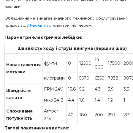
навпаки.
Обладнання не вимагає значного технічного обслуговування,
працює від
24-вольтової
електричної мережі.
Параметри електричної лебідки:
Швидкість ходу і струм двигуна (перший шар)
14
фунти
0
12500
17500
200
Навантаження
000
мотузки
кілограми
0
5670
6350
7938
907
FPM 24V
13,8
5,2
4,3
3,9
3,3
Швидкість
каната
м/хв 24 В
4,4
1,6
1.4
1.2
1
Amper
Споживана
40
180
200
250
265
потужність
24V
Тягові показники на витках: