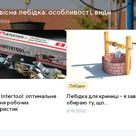
вісна лебідка: особливості, види
.2024
Лебідки
Intertool: оптимальне
Лебідка для криниці - я за
ня робочих
обираю ту, що…
ристик
21.10.2022