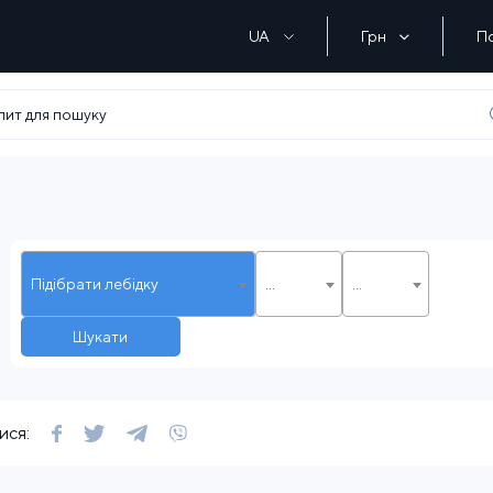
UA
Грн
П
Підібрати лебідку
...
...
Шукати
ися: