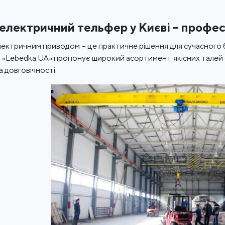
електричний тельфер у Києві – профе
лектричним приводом – це практичне рішення для сучасного б
 «Lebedka.UA» пропонує широкий асортимент якісних талей ел
а довговічності.