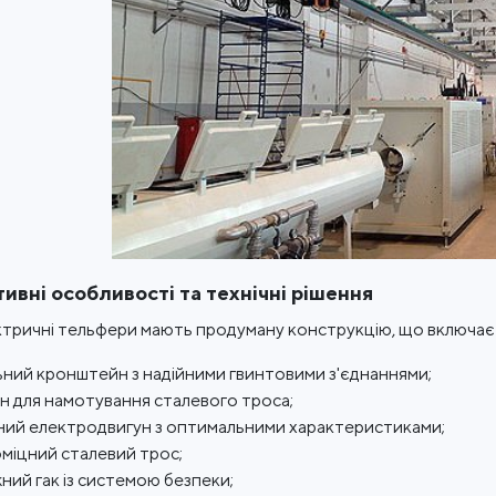
ивні особливості та технічні рішення
ктричні тельфери мають продуману конструкцію, що включає 
ьний кронштейн з надійними гвинтовими з'єднаннями;
н для намотування сталевого троса;
ий електродвигун з оптимальними характеристиками;
міцний сталевий трос;
ний гак із системою безпеки;