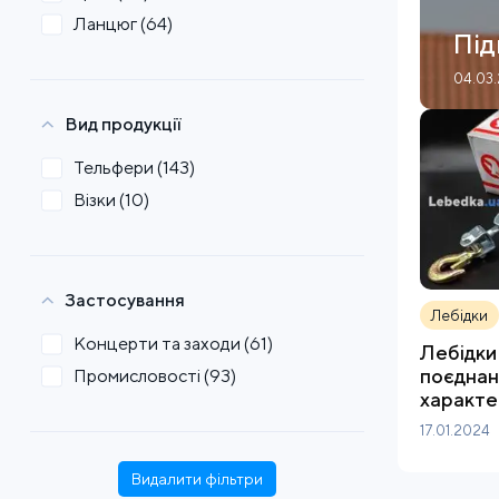
Ланцюг
(64)
Під
04.03
Вид продукції
Тельфери
(143)
Візки
(10)
Застосування
Лебідки
Концерти та заходи
(61)
Лебідки 
поєднан
Промисловості
(93)
характе
17.01.2024
Видалити фільтри