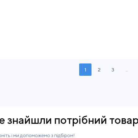
1
2
3
...
е знайшли потрібний това
ніть і ми допоможемо з підбіром!