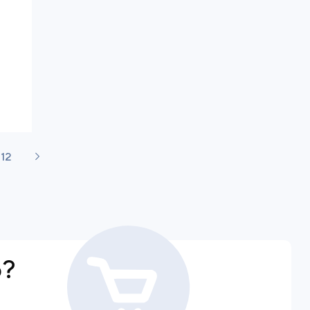
12
р?