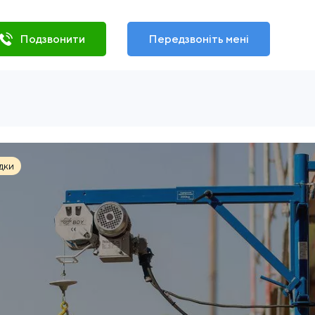
Подзвонити
Передзвоніть мені
дки