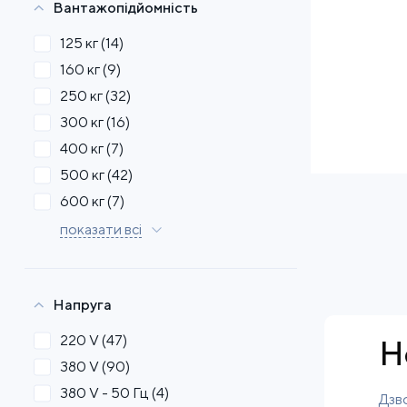
Вантажопідйомність
125 кг
(14)
160 кг
(9)
250 кг
(32)
300 кг
(16)
400 кг
(7)
500 кг
(42)
600 кг
(7)
показати всі
Напруга
220 V
(47)
Н
380 V
(90)
380 V - 50 Гц
(4)
Дзво