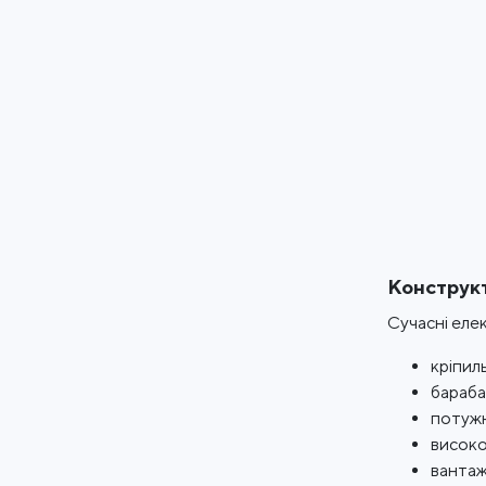
Конструкт
Сучасні еле
кріпил
бараба
потужн
високо
вантаж