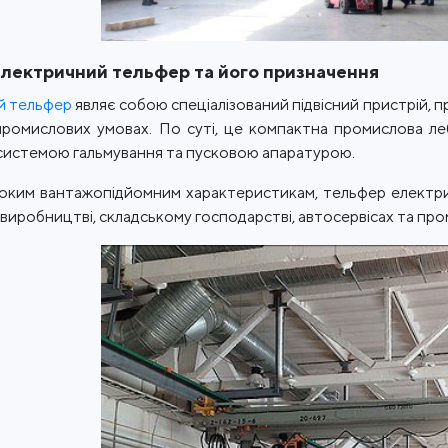
лектричний тельфер та його призначення
й тельфер
являє собою спеціалізований підвісний пристрій, 
промислових умовах. По суті, це компактна промислова ле
системою гальмування та пусковою апаратурою.
оким вантажопідйомним характеристикам, тельфер електричн
, виробництві, складському господарстві, автосервісах та пр