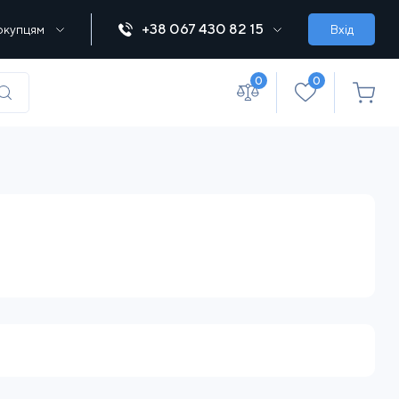
+38 067 430 82 15
окупцям
Вхід
0
0
(067) 430 82-15
office@lebedka.ua