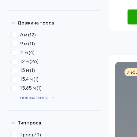
Довжина троса
6 м
(12)
9 м
(11)
11 м
(4)
12 м
(26)
15 м
(1)
Лебі
15,4 м
(1)
15,85 м
(1)
показати всі
Тип троса
Трос
(79)