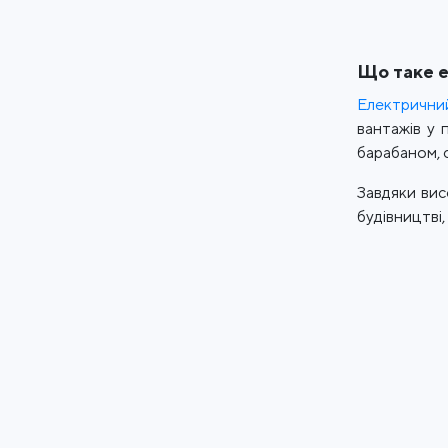
Що таке е
Електрични
вантажів у 
барабаном, 
Завдяки вис
будівництві