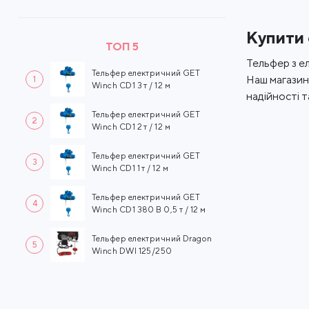
Купити 
ТОП 5
Тельфер з е
Тельфер електричний GET
Наш магазин
1
Winch CD1 3 т / 12 м
надійності т
Тельфер електричний GET
2
Winch CD1 2 т / 12 м
Тельфер електричний GET
3
Winch CD1 1 т / 12 м
Тельфер електричний GET
4
Winch CD1 380 В 0,5 т / 12 м
Тельфер електричний Dragon
5
Winch DWI 125/250