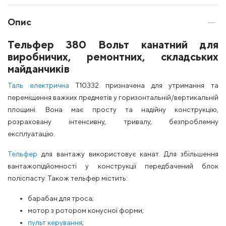
Опис
Тельфер 380 Вольт канатний для
виробничих, ремонтних, складських
майданчиків
Таль електрична
Т10332 призначена для утримання та
переміщення важких предметів у горизонтальній/вертикальній
площині. Вона має просту та надійну конструкцію,
розраховану інтенсивну, тривалу, безпроблемну
експлуатацію.
Тельфер
для вантажу використовує канат. Для збільшення
вантажопідйомності у конструкції передбачений блок
поліспасту. Також тельфер містить:
барабан для троса;
мотор з ротором конусної форми;
пульт керування
;