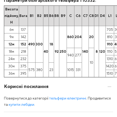
Параметри болгарського тельфера Т10332:
Висота
підйому,
Вага
B1
B2
B5
B6
B8
B9
C
C6
C7
C8
D1
D4
L1
Н
6м
137
705
3
9м
142
860
204
20
810
3
12м
152
490
300
18
910
4
18м
218
40
92
250
140
8
120
1110
5
940
277
24м
232
1310
6
10
30м
375
1420
6
575
380
23
1015
331
36м
395
1510
7
Корисні посилання
Повернутися до категорії
тельфери електричні
. Продивитися
та
купити лебідки
.