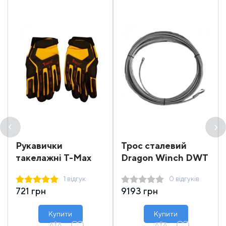
Рукавички
Трос сталевий
такелажні T-Max
Dragon Winch DWT
16000-18000 31 м
1 відгук
0 відгуків
721 грн
9193 грн
Купити
Купити