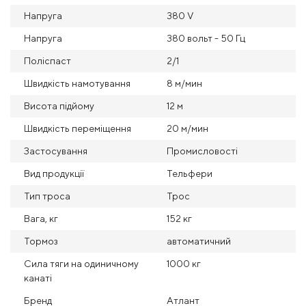
Напруга
380 V
Напруга
380 вольт - 50 Гц
Поліспаст
2/1
Швидкість намотування
8 м/мин
Висота підйому
12 м
Швидкість переміщення
20 м/мин
Застосування
Промисловості
Вид продукції
Тельфери
Тип троса
Трос
Вага, кг
152 кг
Тормоз
автоматичний
Сила тяги на одиничному
1000 кг
канаті
Бренд
Атлант