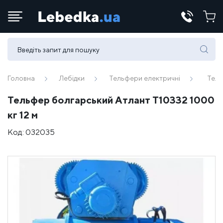
Телефони:
(067) 430 82-15
Головна
Лебідки
Тельфери електричні
Тель
Тельфер болгарський Атлант Т10332 1000
E-mail:
кг 12 м
office@lebedka.ua
Код:
032035