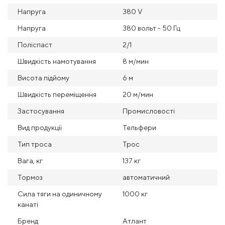
Напруга
380 V
Напруга
380 вольт - 50 Гц
Поліспаст
2/1
Швидкість намотування
8 м/мин
Висота підйому
6 м
Швидкість переміщення
20 м/мин
Застосування
Промисловості
Вид продукції
Тельфери
Тип троса
Трос
Вага, кг
137 кг
Тормоз
автоматичний
Сила тяги на одиничному
1000 кг
канаті
Бренд
Атлант