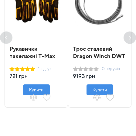
Рукавички
Трос сталевий
такелажні T-Max
Dragon Winch DWT
16000-18000 31 м
1 відгук
0 відгуків
721 грн
9193 грн
Купити
Купити