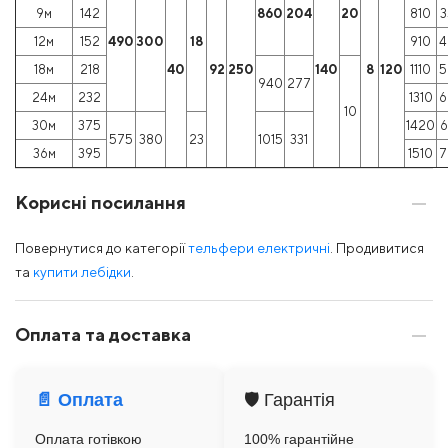
9м
142
860
204
20
810
3
12м
152
490
300
18
910
4
18м
218
40
92
250
140
8
120
1110
5
940
277
24м
232
1310
6
10
30м
375
1420
6
575
380
23
1015
331
36м
395
1510
7
Корисні посилання
Повернутися до категорії
тельфери електричні
. Продивитися
та
купити лебідки
.
Оплата та доставка
📄 Оплата
🛡️ Гарантія
Оплата готівкою
100% гарантійне