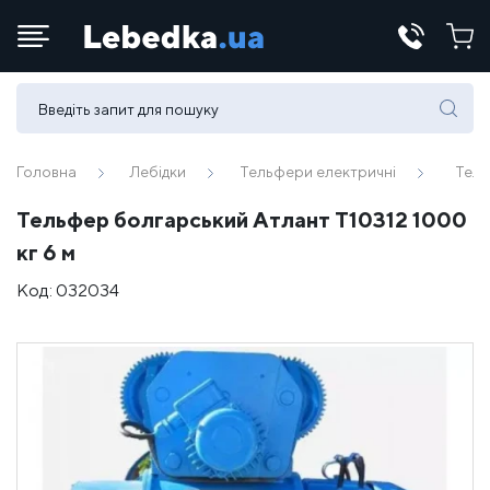
Телефони:
(067) 430 82-15
Головна
Лебідки
Тельфери електричні
Тель
Тельфер болгарський Атлант Т10312 1000
E-mail:
кг 6 м
office@lebedka.ua
Код:
032034