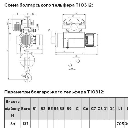
Схема болгарського тельфера Т10312:
Параметри болгарського тельфера Т10312:
Висота
підйому,
Вага
B1
B2
B5
B6
B8
B9
C
C6
C7
C8
D1
D4
L1
Н
6м
137
705
3