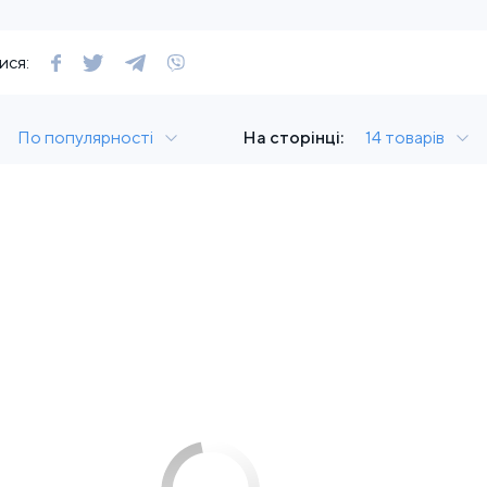
ися:
По популярності
На сторінці:
14 товарів