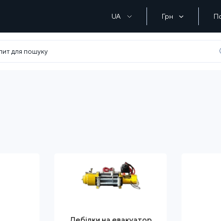
UA
Грн
П
Лебідки на евакуатор