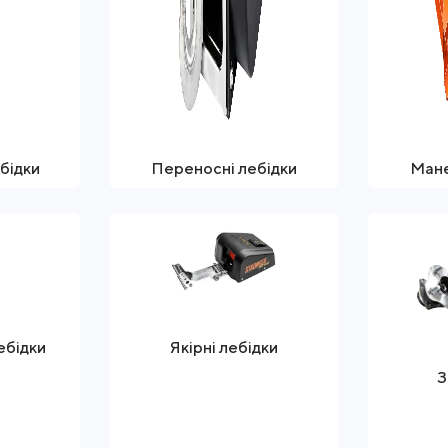
ебідки
Переносні лебідки
Мане
ебідки
Якірні лебідки
З