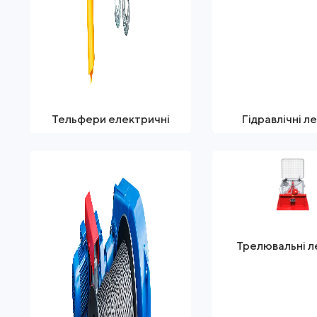
Тельфери електричні
Гідравлічні л
Трелювальні л