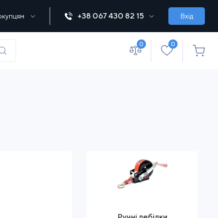
+38 067 430 82 15
окупцям
Вхід
0
0
(067) 430 82-15
office@lebedka.ua
Ручні лебідки