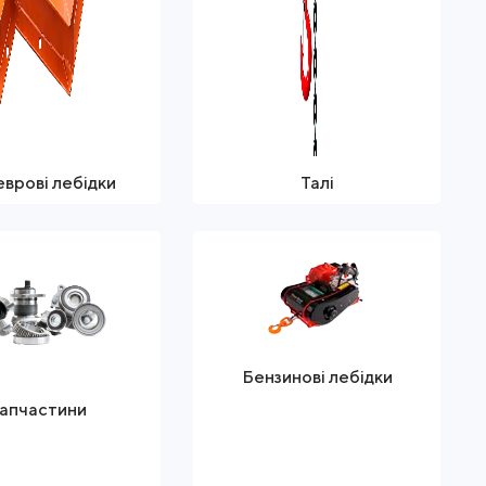
врові лебідки
Талі
Бензинові лебідки
апчастини