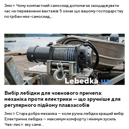
Зміст Чому компактний самоскид допомагає заощаджувати
час на перевезенні вантажів 5 ознак що вашому господарству
потрібен міні-самоскид,...
Вибір лебідки для човнового причепа:
механіка проти електрики — що зручніше для
регулярного підйому плавзасобів
Зміст Стара добра механіка — коли ручна лебідка кращий вибір
Електрична лебідка — максимум комфорту і мінімум зусиль
Чек-лист: яку саме...