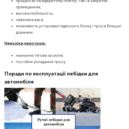
працює як на відкритому повітрі, так і в закритих
приміщеннях;
висока мобільність;
невелика вага;
можливість установки підвісного блоку і троса більшої
довжини.
Недоліки пристрою:
незначне тягове зусилля;
постійне укладання тросу.
Поради по експлуатації лебідки для
автомобіля