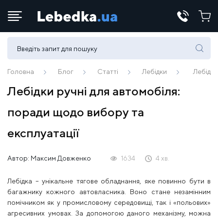
Телефони:
(067) 430 82-15
Головна
Блог
Статті
Лебідки
Лебідки
Лебідки ручні для автомобіля:
E-mail:
поради щодо вибору та
office@lebedka.ua
експлуатації
Автор:
Максим Довженко
1634
4 хв.
Лебідка – унікальне тягове обладнання, яке повинно бути в
багажнику кожного автовласника. Воно стане незамінним
помічником як у промисловому середовищі, так і «польових»
агресивних умовах. За допомогою даного механізму, можна