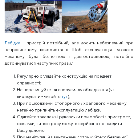
Лебідка
– пристрій потрібний, але досить небезпечний при
неправильному використанні. Щоб експлуатація тягового
механізму була безпечною і довгостроковою, потрібно
дотримуватися наступних правил:
Регулярно оглядайте конструкцію на предмет
справності;
Не перевищуйте тягове зусилля обладнання (як
вирахувати - читайте
тут
);
При пошкодженні стопорного / храпового механізму
негайно припиніть експлуатацію лебідки;
Одягайте такелажні рукавички при роботі з пристроєм,
оскільки, витки тросу можуть серйозно пошкодити
Вашу долоню;
При маніпуляцій з вантажами дотримуйтеся безпечної