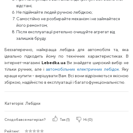
відстані;
Не підіймайте людей ручною лебідкою;
Самостійно не розбирайте механізм і не займайтеся
його ремонтом;
Після експлуатації ретельно очищуйте агрегат від
залишків бруду.
Беззаперечно, найкраща лебідка для автомобіля та, яка
ідеально підходить йому по технічних характеристиках. В
інтернет-магазині
Lebedka.ua
Ви знайдете широкий вибір не
тільки ручних, але і
автомобільних електричних лебідок
. Яку
краще купити – вирішувати Вам. Всі вони відрізняються якісною
збіркою, надійністю в експлуатації і багатофункціональністю.
Категорія:
Лебідки
Сподобався матеріал?
Так (
1
)
Ні (
0
)
Рейтинг: