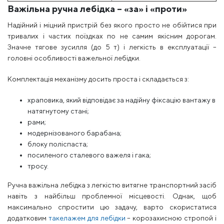
Важільна ручна лебідка – «за» і «проти»
Надійний і міцний пристрій без якого просто не обійтися при
тривалих і частих поїздках по не самим якісним дорогам.
Значне тягове зусилля (до 5 т) і легкість в експлуатації –
головні особливості важельної лебідки.
Комплектація механізму досить проста і складається з:
храповика, який відповідає за надійну фіксацію вантажу в
натягнутому стані;
рами;
модернізованого барабана;
блоку поліспаста;
посиленого сталевого важеля і гака;
тросу.
Ручна важільна лебідка з легкістю витягне транспортний засіб
навіть з найбільш проблемної місцевості. Однак, щоб
максимально спростити цю задачу, варто скористатися
додатковим
такелажем для лебідки
– корозахисною стропой і