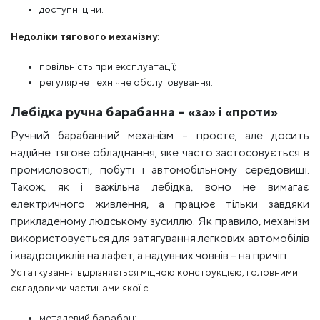
доступні ціни.
Недоліки тягового механізму:
повільність при експлуатації;
регулярне технічне обслуговування.
Лебідка ручна барабанна – «за» і «проти»
Ручний барабанний механізм – просте, але досить
надійне тягове обладнання, яке часто застосовується в
промисловості, побуті і автомобільному середовищі.
Також, як і важільна лебідка, воно не вимагає
електричного живлення, а працює тільки завдяки
прикладеному людському зусиллю. Як правило, механізм
використовується для затягування легкових автомобілів
і квадроциклів на лафет, а надувних човнів – на причіп.
Устаткування відрізняється міцною конструкцією, головними
складовими частинами якої є:
металевий барабан;