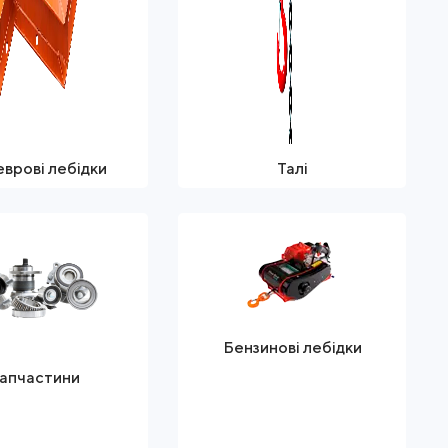
врові лебідки
Талі
Бензинові лебідки
апчастини