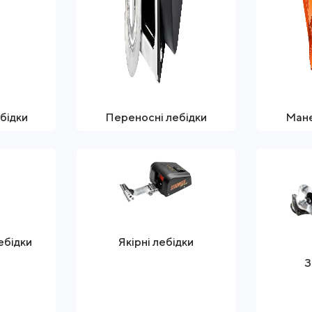
ебідки
Переносні лебідки
Мане
ебідки
Якірні лебідки
З