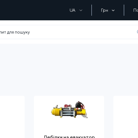
UA
Грн
П
Лебідки на евакуатор