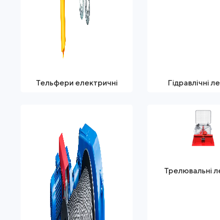
Тельфери електричні
Гідравлічні л
Трелювальні л