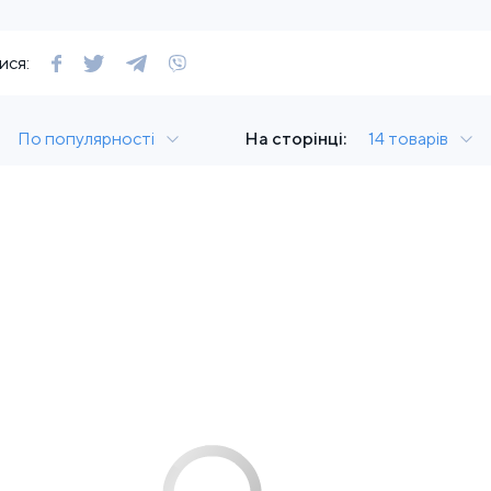
ися:
По популярності
На сторінці:
14 товарів