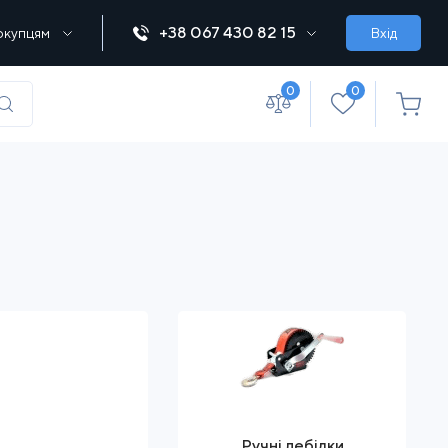
+38 067 430 82 15
окупцям
Вхід
0
0
(067) 430 82-15
office@lebedka.ua
Ручні лебідки