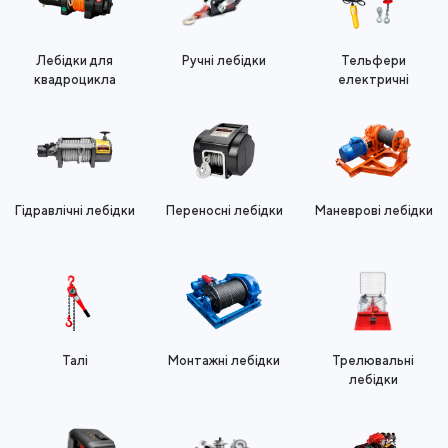
Лебідки для
Ручні лебідки
Тельфери
квадроцикла
електричні
Гідравлічні лебідки
Переносні лебідки
Маневрові лебідки
Талі
Монтажні лебідки
Трелювальні
лебідки