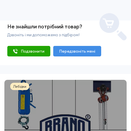
Не знайшли потрібний товар?
Дзвоніть і ми допоможемо з підбіром!
Подзвонити
Передзвоніть мені
Лебідки