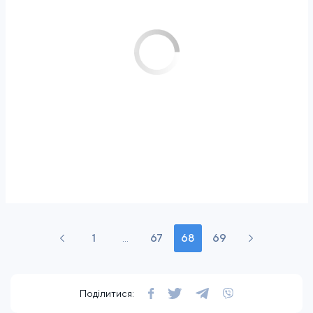
1
...
67
68
69
Поділитися: