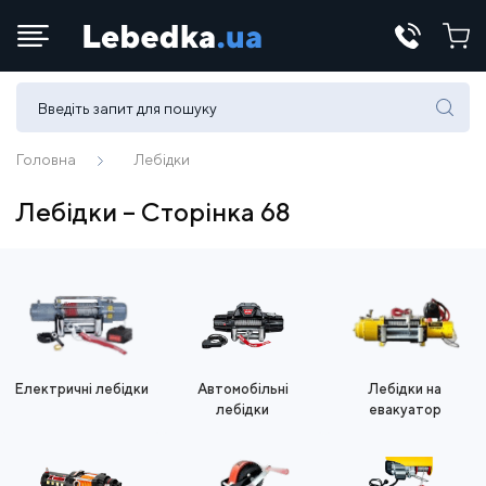
Телефони:
(067) 430 82-15
Головна
Лебідки
Лебідки – Сторінка 68
E-mail:
office@lebedka.ua
Електричні лебідки
Автомобільні
Лебідки на
лебідки
евакуатор