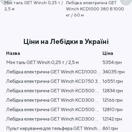
Міні таль GET Winch 0,25 т /
Лебідка електрична GET
Л
кг
2,5 м
Winch KCD1000 380 В 1000
W
кг / 60 м
/ 
Ціни на Лебідки в Україні
Назва
Ціна
Міні таль GET Winch 0,25 т / 2,5 м
5354 грн
Лебідка електрична GET Winch KCD1000 380 В 1000 кг / 60 м
34035 грн
Лебідка електрична GET Winch KCD750 380 В 750 кг / 60 м
16551 грн
Лебідка електрична GET Winch KCD500 380 В 500 кг / 60 м
12834 грн
Лебідка електрична GET Winch KCD300 380 В 300 кг / 60 м
12166 грн
Лебідка електрична GET Winch KCD500 220 В 500 кг / 60 м
12810 грн
Лебідка електрична GET Winch KCD300 220 В 300 кг / 60 м
12142 грн
Пульт керування для тельфера GET Winch 8 кнопок
861 грн