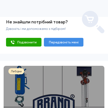
Не знайшли потрібний товар?
Дзвоніть і ми допоможемо з підбіром!
Подзвонити
Передзвоніть мені
Лебідки