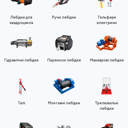
Лебідки для
Ручні лебідки
Тельфери
квадроцикла
електричні
Гідравлічні лебідки
Переносні лебідки
Маневрові лебідки
Талі
Монтажні лебідки
Трелювальні
лебідки