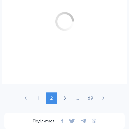
1
2
3
...
69
Поділитися: