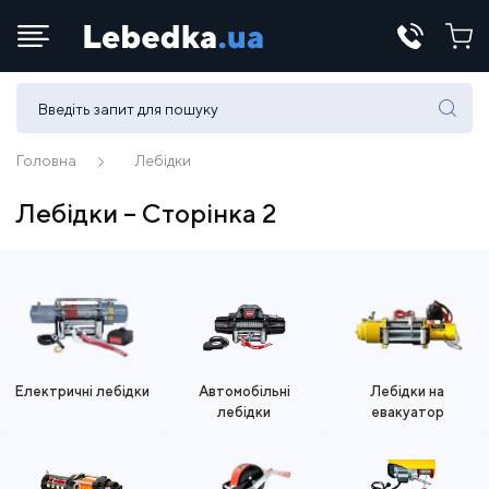
Телефони:
(067) 430 82-15
Головна
Лебідки
Лебідки – Сторінка 2
E-mail:
office@lebedka.ua
Електричні лебідки
Автомобільні
Лебідки на
лебідки
евакуатор