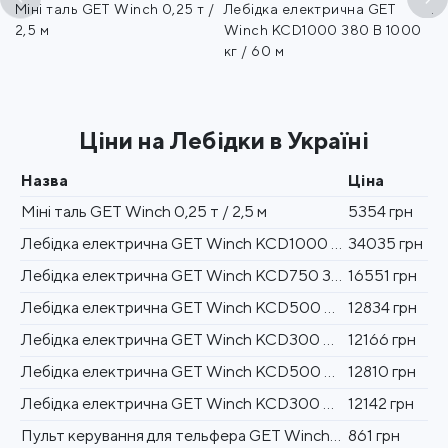
Міні таль GET Winch 0,25 т /
Лебідка електрична GET
Л
кг
2,5 м
Winch KCD1000 380 В 1000
W
кг / 60 м
/ 
Ціни на Лебідки в Україні
Назва
Ціна
Міні таль GET Winch 0,25 т / 2,5 м
5354 грн
Лебідка електрична GET Winch KCD1000 380 В 1000 кг / 60 м
34035 грн
Лебідка електрична GET Winch KCD750 380 В 750 кг / 60 м
16551 грн
Лебідка електрична GET Winch KCD500 380 В 500 кг / 60 м
12834 грн
Лебідка електрична GET Winch KCD300 380 В 300 кг / 60 м
12166 грн
Лебідка електрична GET Winch KCD500 220 В 500 кг / 60 м
12810 грн
Лебідка електрична GET Winch KCD300 220 В 300 кг / 60 м
12142 грн
Пульт керування для тельфера GET Winch 8 кнопок
861 грн