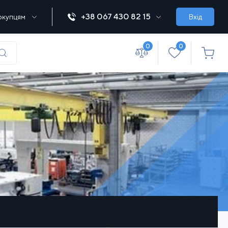
+38 067 430 82 15
окупцям
Вхід
0
0
(067) 430 82-15
office@lebedka.ua