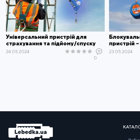
Універсальний пристрій для
Блокуваль
страхування та підйому/спуску
пристрій –
працівників - AUTOBLOK IKAR
падіння з 
24.05.2024
23.05.2024
AD542
0
КАТАЛ