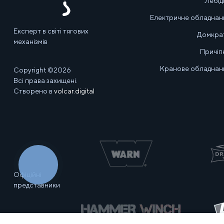
Лебід
Електричне обладнан
Експерт в світі тягових
Домкра
механізмів
Причіп
Кранове обладнан
Copyright ©2026
Всі права захищені.
Створено в
volcar.digital
КНОПКА
ЗВ'ЯЗКУ
Офіційні
представники