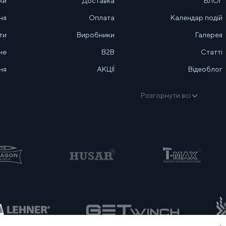
ки
Доставка
БЛОГ
ня
Оплата
Календар подій
ти
Виробники
Галерея
не
B2B
Статті
ня
АКЦІЇ
Відеоблог
Розгорнути всі