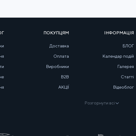
ОГ
ПОКУПЦЯМ
ІНФОРМАЦІЯ
ки
Доставка
БЛОГ
ня
Оплата
Календар подій
ти
Виробники
Галерея
не
B2B
Статті
ня
АКЦІЇ
Відеоблог
Розгорнути всі