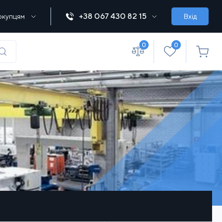
+38 067 430 82 15
окупцям
Вхід
0
0
(067) 430 82-15
office@lebedka.ua