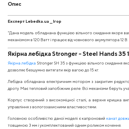
Опис
Експерт Lebedka.ua ⎯ Ігор
"Дана модель обладнана функцією вільного скидання якоря ваг
механізмом в 120 Ватт і працює від човнового акумулятора 12 В.
Якірна лебідка Stronger - Steel Hands 35 
Якірна лебідка
Stronger SH 35 з функцією вільного скидання як
дозволяє безшумно витягати якір вагою до 15 кг.
Лебідка обладнана електричним мотором з закритим редукто
дроту. Має тепловий запобіжник реле. Всі механізми беруть уч
Корпус створений з високоміцної сталі, а верхня кришка виг
управління з вологозахисними властивостями.
Головною особливістю даної моделі є капроновий
канат довж
товщиною 3 мм і укомплектований одним роликом кочення.