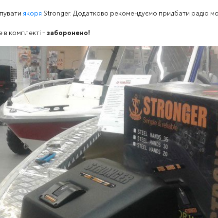
упувати
якоря
Stronger. Додатково рекомендуємо придбати радіо мо
е в комплекті -
заборонено!