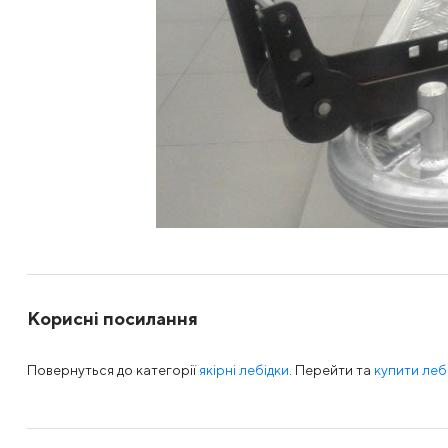
Корисні посилання
Повернуться до категорії
якірні лебідки
. Перейти та
купити леб