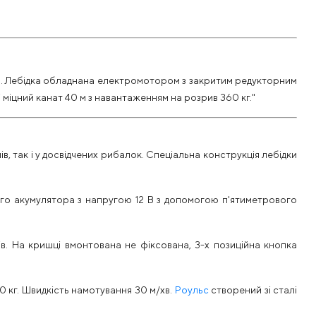
йом. Лебідка обладнана електромотором з закритим редукторним
ті міцний канат 40 м з навантаженням на розрив 360 кг."
в, так і у досвідчених рибалок. Спеціальна конструкція лебідки
го акумулятора з напругою 12 В з допомогою п'ятиметрового
ів. На кришці вмонтована не фіксована, 3-х позиційна кнопка
0 кг. Швидкість намотування 30 м/хв.
Роульс
створений зі сталі