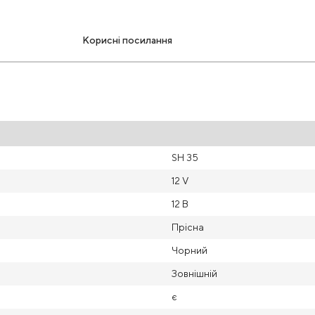
Корисні посилання
SH 35
12 V
12 В
Прісна
Чорний
Зовнішній
є