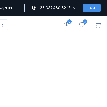
+38 067 430 82 15
окупцям
Вхід
0
0
(067) 430 82-15
office@lebedka.ua