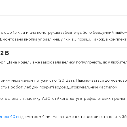
ою до 15 кг, а міцна конструкція забезпечує його безшумний під
 Вмонтована кнопка управління, у якій є 3 позиції. Також, в комплек
12 В
оря. Дана модель вже завоювала велику популярність, як у любителі
рним механізмом потужністю 120 Ватт. Підключається до човново
асть в роботі лебідки покриті водовідштовхувальним мастилом.
отовлена ​​з пластику ABC стійкого до ультрафіолетових промен
иною 40 м
і діаметром 4 мм. Навантаження на розрив становить 36