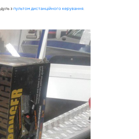
дуль з
пультом дистанційного керування
.