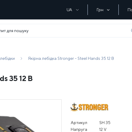
UA
Грн
П
 лебідки
Якірна лебідка Stronger - Steel Hands 35 12 В
ds 35 12 В
Артикул
SH 35
Напруга
12 V