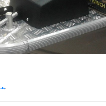
ідку
.