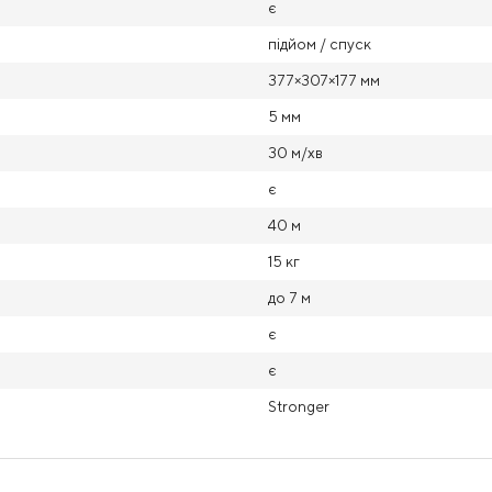
є
підйом / спуск
377×307×177 мм
5 мм
30 м/хв
є
40 м
15 кг
до 7 м
є
є
Stronger