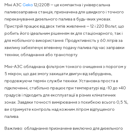
Міні АЗС
Geko
12/220В — це компактна і універсальна
паливозаправна станція, призначена для швидкого і точного
перекачування дизельного палива в будь-яких умовах.
Пристрій працює від двох типів живлення — 12 і 220 Вольт, що
робить його ідеальним рішенням як для стаціонарного, так і
для мобільного використання. Продуктивність у 60 літрів за
хвилину забезпечує впевнену подачу палива під час заправки
техніки, обладнання або транспорту.
Міні-АЗС обладнана фільтром тонкого очищення з порогом у
5 мікрон, що дає змогу захищати двигун від забруднень,
продовжуючи термін служби техніки. Установка проста в
підключенні, стабільно працює при температурі від -10 до +40
градусів і підходить для експлуатації в різних кліматичних
зонах. Завдяки точності вимірювання з похибкою всього 0,5 %,
ви отримуєте контроль над кожним літром відпущеного
палива.
Важливо: обладнання призначене виключно для дизельного