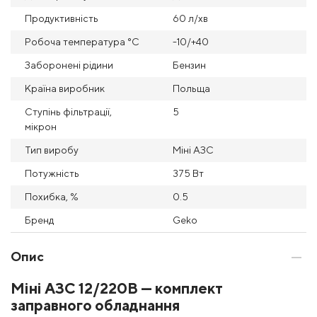
Продуктивність
60 л/хв
Робоча температура °С
-10/+40
Заборонені рідини
Бензин
Країна виробник
Польща
Ступінь фільтрації,
5
мікрон
Тип виробу
Міні АЗС
Потужність
375 Вт
Похибка, %
0.5
Бренд
Geko
Опис
Міні АЗС 12/220В — комплект
заправного обладнання