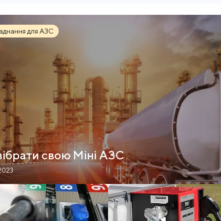
аднання для АЗС
зібрати свою Міні АЗС
2023