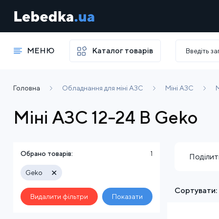
МЕНЮ
Каталог товарів
Головна
Обладнання для міні АЗС
Міні АЗС
М
Міні АЗС 12-24 В Geko
Обрано товарів:
1
Поділит
×
Geko
Сортувати:
Видалити фільтри
Показати