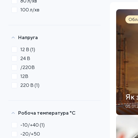
80 л/хв
100 л/хв
Обл
Напруга
12 В
(1)
24 В
/220В
12В
220 В
(1)
Як 
05.01.
Робоча температура °С
-10/+40
(1)
-20/+50