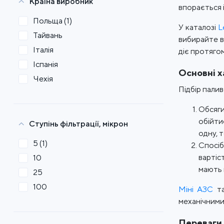
Країна виробник
впорається 
Польща
(1)
У каталозі
L
Тайвань
вибирайте в
Італія
діє протягом
Іспанія
Основні х
Чехія
Підбір пали
Обсяги
обійти
Ступінь фільтрації, мікрон
одну, 
5
(1)
Спосіб
вартіс
10
мають 
25
100
Міні АЗС
та
механічними
Переваги 