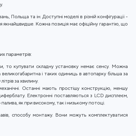
у.
ань, Польща та ін. Доступні моделі в різній конфігурації -
я якнайшвидше. Кожна позиція має офіційну гарантію, що
их параметрів:
ки, то купувати складну установку немає сенсу. Можна
 великогабаритна і таких одиниць в автопарку більша за
ітрів за хвилину.
механічні. Останні мають простішу конструкцію, меншу
 циферблату. Електронні поставляються з LCD дисплеєм,
палива, як при високому, так і низькому потоці.
кавів, способу монтажу. Вони можуть комплектуватися