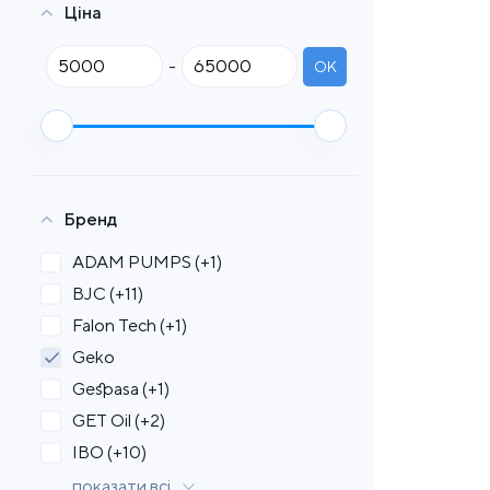
Ціна
-
OK
Бренд
ADAM PUMPS
(+1)
BJC
(+11)
Falon Tech
(+1)
Geko
Gespasa
(+1)
GET Oil
(+2)
IBO
(+10)
показати всі