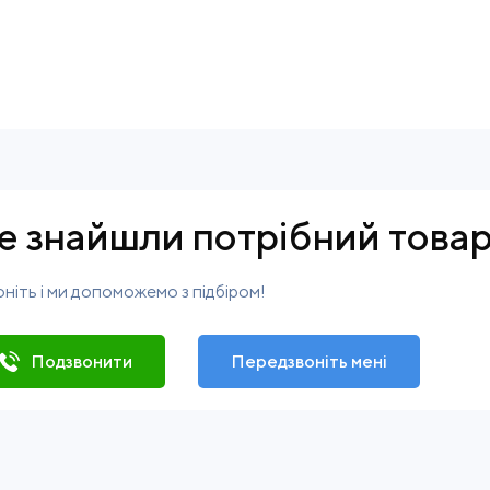
е знайшли потрібний това
ніть і ми допоможемо з підбіром!
Подзвонити
Передзвоніть мені