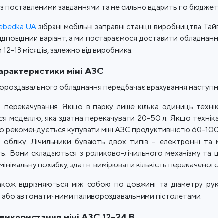
із поставленими завданнями та не сильно вдарить по бюджет
ebedka.UA
зібрані мобільні заправні станції виробництва Тайв
ідповідний варіант, а ми постараємося доставити обладнанн
 12-18 місяців, залежно від виробника.
арактеристики міні АЗС
вороздавального обладнання передбачає врахування наступн
 перекачування. Якщо в парку лише кілька одиниць техні
ся моделлю, яка здатна перекачувати 20-50 л. Якщо техніка
то рекомендується купувати міні АЗС продуктивністю 60-100 л
 обліку. Лічильники бувають двох типів – електронні та 
ть. Вони складаються з роликово-лічильного механізму та
мінімальну похибку, здатні вимірювати кількість перекаченого 
кож відрізняються між собою по довжині та діаметру ру
 або автоматичними паливороздавальними пістолетами.
використання міні АЗС 12-24 В