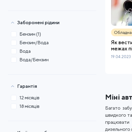
Заборонені рідини
Обладна
Бензин
(1)
Як вести
Бензин/Вода
межах п
Вода
19.04.2023
Вода/Бензин
Гарантія
Міні ав
12 місяців
18 місяців
Багато забу
швидкого та
працювати 
дизельного 