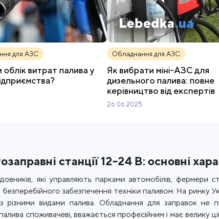
ння для АЗС
Обладнання для АЗС
 облік витрат палива у
Як вибрати міні-АЗС для
ідприємства?
дизельного палива: повне
керівництво від експертів
26.06.2025
тозаправні станції 12-24 В: основні ха
довників, які управляють парками автомобілів, фермери с
 безперебійного забезпечення техніки паливом. На ринку У
з різними видами палива. Обладнання для заправок не п
палива споживачеві, вважається професійним і має велику ці