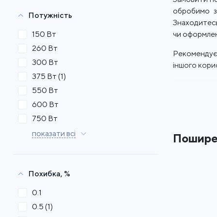
обробимо з
Потужність
Знаходитесь
чи оформлен
150 Вт
260 Вт
Рекомендує
300 Вт
іншого кори
375 Вт
(1)
550 Вт
600 Вт
750 Вт
показати всі
Пошире
Похибка, %
0.1
0.5
(1)