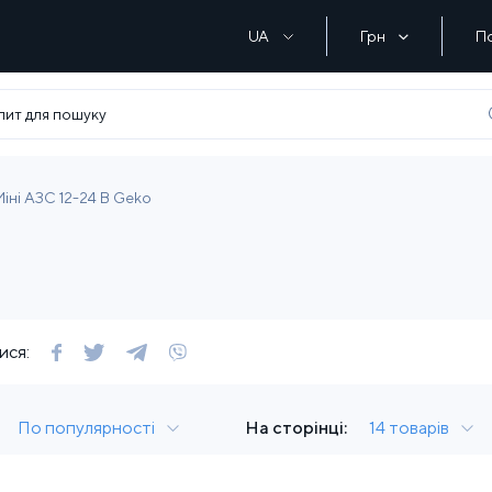
UA
Грн
П
іні АЗС 12-24 В Geko
ися:
По популярності
На сторінці:
14 товарів