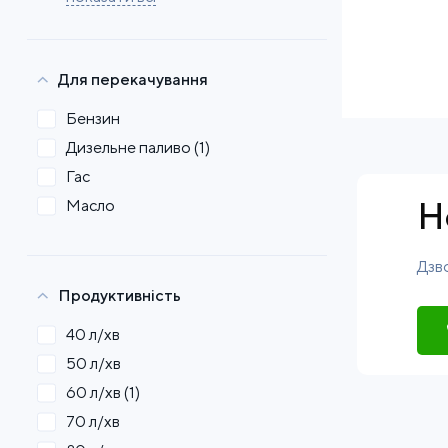
Для перекачування
Бензин
Дизельне паливо
(1)
Гас
Н
Масло
Дзво
Продуктивність
40 л/хв
50 л/хв
60 л/хв
(1)
70 л/хв