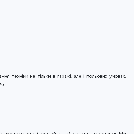
ня техніки не тільки в гаражі, але і польових умовах.
су.
ошик» та вкажіть бажаний спосіб оплати та доставки. Ми