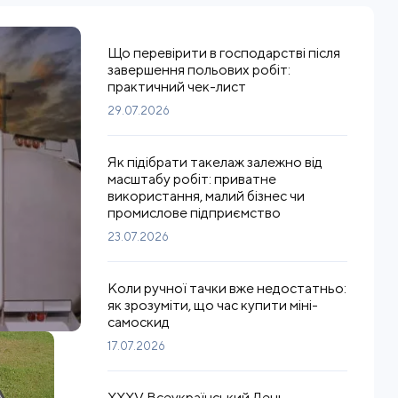
Що перевірити в господарстві після
завершення польових робіт:
практичний чек-лист
29.07.2026
Як підібрати такелаж залежно від
масштабу робіт: приватне
використання, малий бізнес чи
промислове підприємство
23.07.2026
Коли ручної тачки вже недостатньо:
як зрозуміти, що час купити міні-
самоскид
17.07.2026
XXXV Всеукраїнський День