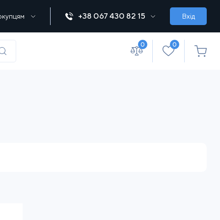
+38 067 430 82 15
окупцям
Вхід
0
0
(067) 430 82-15
office@lebedka.ua