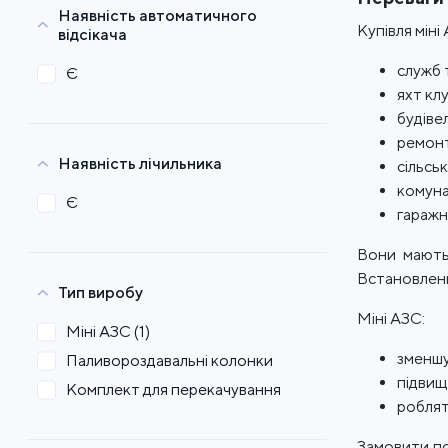
Наявність автоматичного
Купівля міні
відсікача
служб т
Є
яхт клу
будіве
ремонт
Наявність лічильника
сільсь
комуна
Є
гаражн
Вони мають 
Встановлення
Тип виробу
Міні АЗС:
Міні АЗС
(1)
зменшу
Паливороздавальні колонки
підвищ
Комплект для перекачування
роблят
Замовити по