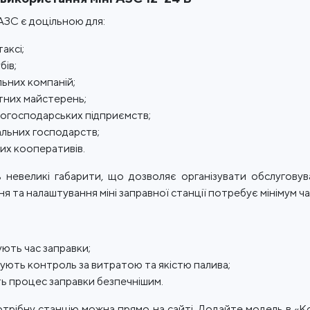
 АЗС є доцільною для:
аксі;
бів;
льних компаній;
них майстерень;
когосподарських підприємств;
льних господарств;
их кооперативів.
невеликі габарити, що дозволяє організувати обслуговуван
 та налаштування міні заправної станції потребує мінімум ча
ють час заправки;
ують контроль за витратою та якістю палива;
ь процес заправки безпечнішим.
трібну станцію можна прямо на сайті. Додайте модель в «К