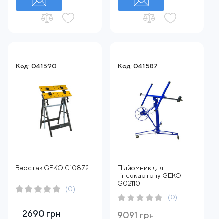
Код: 041590
Код: 041587
Верстак GEKO G10872
Підйомник для
гіпсокартону GEKO
G02110
(0)
(0)
2690 грн
9091 грн