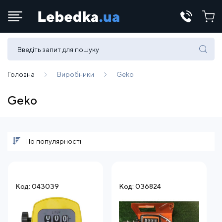
Телефони:
(067) 430 82-15
Головна
Виробники
Geko
Geko
E-mail:
office@lebedka.ua
По популярності
Код: 043039
Код: 036824