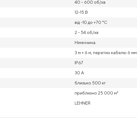
40 – 600 об/хв
12-15 В
від -10 до +70 °C
2 - 54 об/хв
Німеччина
3 м + 6 м, перетин кабелю 6 мм
IP67
30 А
близько 500 кг
приблизно 25 000 м²
LEHNER