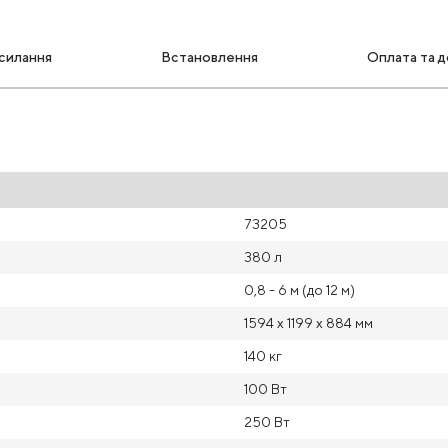
силання
Встановлення
Оплата та д
73205
380 л
0,8 - 6 м (до 12 м)
1594 x 1199 x 884 мм
140 кг
100 Вт
250 Вт