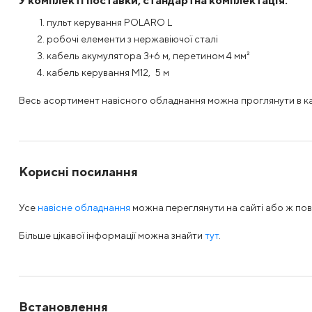
У комплекті поставки, стандартна комплектація:
пульт керування POLARO L
робочі елементи з нержавіючої сталі
кабель акумулятора 3+6 м, перетином 4 мм²
кабель керування М12, 5 м
Весь асортимент навісного обладнання можна проглянути в ка
Корисні посилання
Усе
навісне обладнання
можна переглянути на сайті або ж по
Більше цікавої інформації можна знайти
тут
.
Встановлення