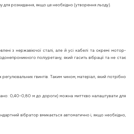
у для розкидання, якщо це необхідно (утворення льоду).
лені з нержавіючої сталі, але й усі кабелі та окремі мотор-
одонепроникного поліуретану, який гасить вібрації та не стає
регулювальних гвинтів. Таким чином, матеріал, який потрібно
вано: 0,40–0,80 м до дороги) можна миттєво налаштувати для
ндартний вібратор вмикається автоматично і, якщо необхідно,