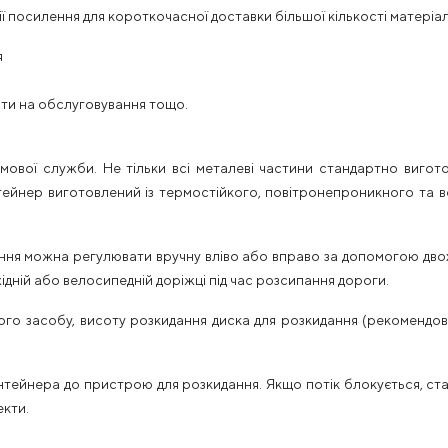
 посилення для короткочасної доставки більшої кількості матеріал
я
ти на обслуговування тощо.
ової служби. Не тільки всі металеві частини стандартно виготов
тейнер виготовлений із термостійкого, повітронепроникного та в
я можна регулювати вручну вліво або вправо за допомогою двох 
дній або велосипедній доріжці під час розсипання дороги.
го засобу, висоту розкидання диска для розкидання (рекомендо
нтейнера до пристрою для розкидання. Якщо потік блокується, ста
екти.