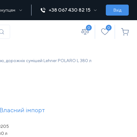
+38 067 430 82 15
окупцям
Вхід
0
0
(067) 430 82-15
еню, дорожніх сумішей Lehner POLARO L 380 л
office@lebedka.ua
Власний імпорт
3205
80 л