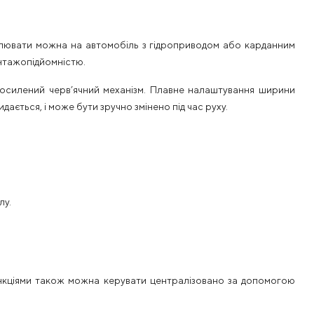
новлювати можна на автомобіль з гідроприводом або карданним
нтажопідйомністю.
 посилений черв’ячний механізм. Плавне налаштування ширини
ається, і може бути зручно змінено під час руху.
лу.
ункціями також можна керувати централізовано за допомогою