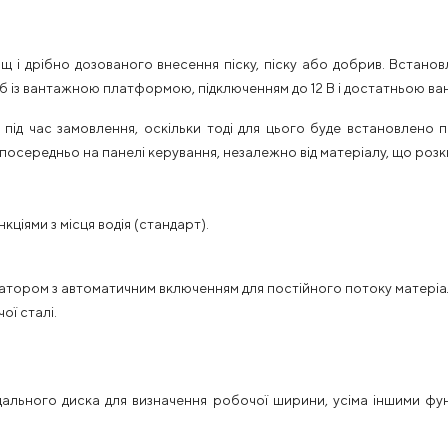
лощ і дрібно дозованого внесення піску, піску або добрив. Вста
б із вантажною платформою, підключенням до 12 В і достатньою ва
 під час замовлення, оскільки тоді для цього буде встановлено
посередньо на панелі керування, незалежно від матеріалу, що розкид
ціями з місця водія (стандарт).
атором з автоматичним включенням для постійного потоку матеріа
ої сталі.
ального диска для визначення робочої ширини, усіма іншими ф