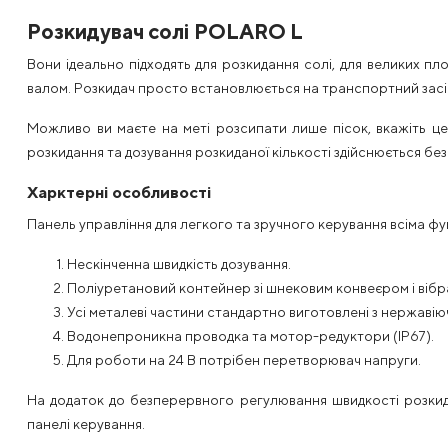
Розкидувач солі POLARO L
Вони ідеально підходять для розкидання солі, для великих п
валом. Розкидач просто встановлюється на транспортний засі
Можливо ви маєте на меті розсипати лише пісок, вкажіть це
розкидання та дозування розкиданої кількості здійснюється без
Харктерні особливості
Панель управління для легкого та зручного керування всіма функ
Нескінченна швидкість дозування.
Поліуретановий контейнер зі шнековим конвеєром і вібр
Усі металеві частини стандартно виготовлені з нержавіюч
Водонепроникна проводка та мотор-редуктори (IP67).
Для роботи на 24 В потрібен перетворювач напруги.
На додаток до безперервного регулювання швидкості розкид
панелі керування.