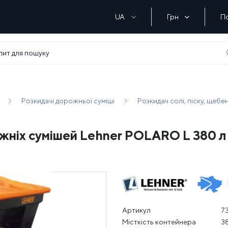
UA
Грн
П
Розкидачі дорожньої суміші
Розкидач солі, піску, щеб
ожніх сумішей Lehner POLARO L 380 л
Артикул
7
Місткість контейнера
3