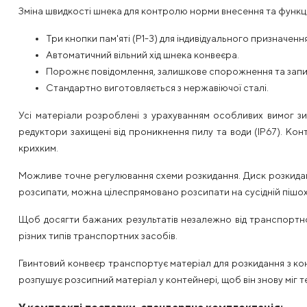
Зміна швидкості шнека для контролю норми внесення та функції
Три кнопки пам'яті (P1-3) для індивідуального призначенн
Автоматичний вільний хід шнека конвеєра.
Порожнє повідомлення, залишкове спорожнення та запи
Стандартно виготовляється з нержавіючої сталі.
Усі матеріали розроблені з урахуванням особливих вимог зим
редуктори захищені від проникнення пилу та води (IP67). Кон
крихким.
Можливе точне регулювання схеми розкидання. Диск розкиданн
розсипати, можна цілеспрямовано розсипати на сусідній пішохі
Щоб досягти бажаних результатів незалежно від транспортно
різних типів транспортних засобів.
Гвинтовий конвеєр транспортує матеріал для розкидання з ко
розпушує розсипний матеріал у контейнері, щоб він знову міг т