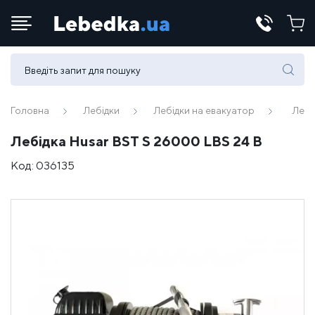
Телефони:
(067) 430 82-15
Головна
Лебідки
Лебідки на евакуатор
Лебі
Лебідка Husar BST S 26000 LBS 24 В
E-mail:
Код:
036135
office@lebedka.ua