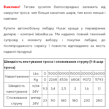
Важливо!
Тягове зусилля безпосередньо залежить від
накрутки троса: чим більше канатних шарів, тим воно менше і
навпаки.
Купити автомобільну лебідку Husar краще у перевірених
дилерів - компанії lebedka.ua. Ми надаємо повний технічний
супровід з моменту вибору і покупки лебідки, до
післяпродажного сервісу. І повністю відповідаємо за якість
наданої продукції.
Швидкість змотування троса і споживання струму (1-й шар
троса)
Lbs
0
5000
10000
15000
20000
26000
Навантаження
Kg
0
2268
4536
6804
9072
11793
Швидкість
м/хв
9,3
3,4
2,5
2
1,6
1,1
намотування
24V
Споживання
ампер
23
90
140
180
230
280
струму
24V