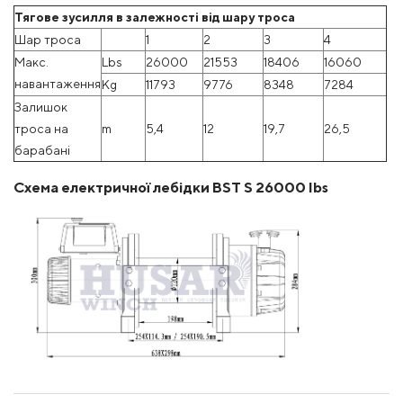
Тягове зусилля в залежності від шару тросa
Шар троса
1
2
3
4
Mакс.
Lbs
26000
21553
18406
16060
навантаження
Kg
11793
9776
8348
7284
Залишок
троса на
m
5,4
12
19,7
26,5
барабані
Схема електричної лебідки BST S 26000 lbs