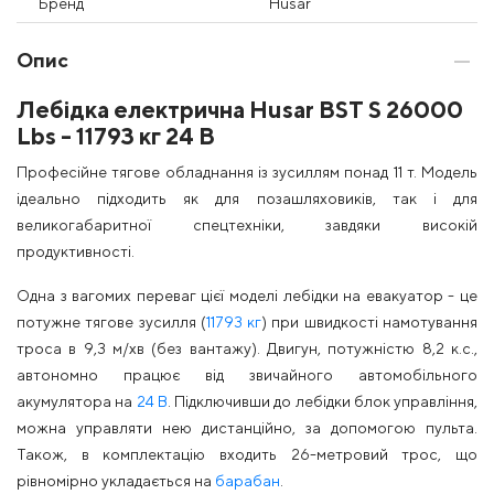
Бренд
Husar
Опис
Лебідка електрична Husar BST S 26000
Lbs - 11793 кг 24 В
Професійне тягове обладнання із зусиллям понад 11 т. Модель
ідеально підходить як для позашляховиків, так і для
великогабаритної спецтехніки, завдяки високій
продуктивності.
Одна з вагомих переваг цієї моделі лебідки на евакуатор - це
потужне тягове зусилля (
11793 кг
) при швидкості намотування
троса в 9,3 м/хв (без вантажу). Двигун, потужністю 8,2 к.с.,
автономно працює від звичайного автомобільного
акумулятора на
24 В
. Підключивши до лебідки блок управління,
можна управляти нею дистанційно, за допомогою пульта.
Також, в комплектацію входить 26-метровий трос, що
рівномірно укладається на
барабан
.