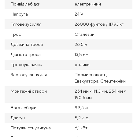
Привід лебідки
електричний
Напруга
24 V
Тягове зусилля
26000 фунтов / 11793 кг
Трос
Сталевий
Довжина троса
26.5 м
Діаметр троса
13,8 мм
Тросоукладчик
ролики
Застосування для
Промисловості,
Евакуатора, Спецтехніки
Монтажні отвори
254 мм × 114.3 мм, 254 мм ×
190.5 мм
Вага лебідки
99,5 кг
Двигун
8,2 к. с.
Потужність двигуна
6,1 кВт