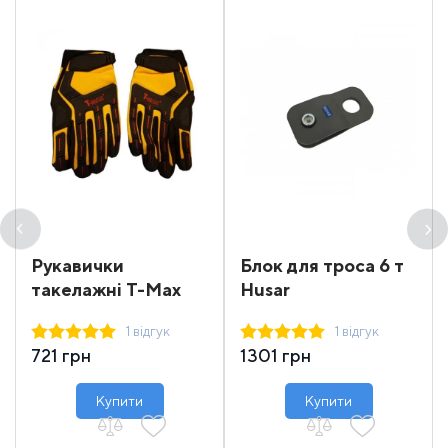
Рукавички
Блок для троса 6 т
такелажні T-Max
Husar
1 відгук
1 відгук
721 грн
1301 грн
Купити
Купити