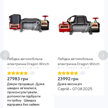
Лебідка автомобільна
Лебідка автомобільна
електрична Dragon Winch
електрична Dragon Winch
DWM 13000 HD 12 В трос
DWM 12000 HD 12 В трос
(2)
(2)
30 м
20 м
27983 грн
23992 грн
Дякую продавцю. Дуже
Дуже якісна річ
швидко зв'язалися,
Сергій • 07.08.2025
проконсультували ,
допомогли підібрати
потрібну . Швидка
відправка без зайвих