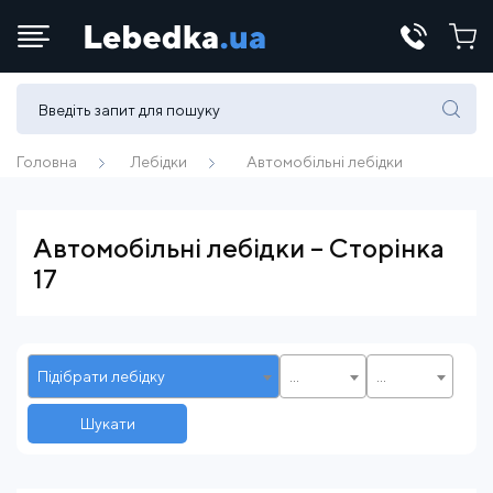
Телефони:
(067) 430 82-15
Головна
Лебідки
Автомобільні лебідки
E-mail:
Автомобільні лебідки – Сторінка
17
office@lebedka.ua
Підібрати лебідку
...
...
Шукати