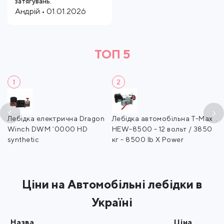
затягувань.
Андрій • 01.01.2026
ТОП 5
1
2
e-
Лебідка електрична Dragon
Лебідка автомобільна T-Max
Л
 -
Winch DWM 10000 HD
HEW-8500 - 12 вольт / 3850
ZE
synthetic
кг - 8500 lb X Power
- 
Ціни на Автомобільні лебідки в
Україні
Назва
Ціна