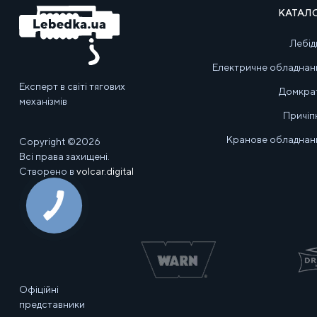
КАТАЛ
Лебід
Електричне обладнан
Експерт в світі тягових
Домкра
механізмів
Причіп
Кранове обладнан
Copyright ©2026
Всі права захищені.
Створено в
volcar.digital
Офіційні
представники