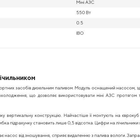
Міні АЗС
550 Вт
0.5
IBO
лічильником
ортних засобів дизельним паливом. Модуль оснащений насосом, з
олодження, що дозволяє використовувати міні АЗС протягом тр
 вертикальну конструкцію. Найчастіше її монтують на єврокуб і
хибка підрахунку становить лише 0,5 відсотка. Цифри на лічильники
щає насос від зношування, сприяє видаленню з палива вологи. Запр