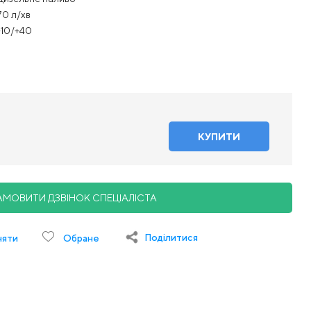
70 л/хв
-10/+40
АМОВИТИ ДЗВІНОК СПЕЦІАЛІСТА
Поділитися
няти
Обране