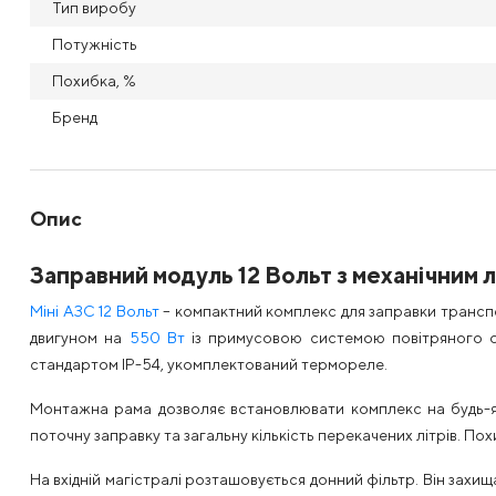
Тип виробу
Потужність
Похибка, %
Бренд
Опис
Заправний модуль 12 Вольт з механічним 
Міні АЗС 12 Вольт
– компактний комплекс для заправки трансп
двигуном на
550 Вт
із примусовою системою повітряного ох
стандартом IP-54, укомплектований термореле.
Монтажна рама дозволяє встановлювати комплекс на будь-яку
поточну заправку та загальну кількість перекачених літрів. По
На вхідній магістралі розташовується донний фільтр. Він захи