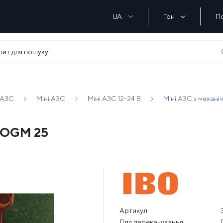
UA
Грн
П
 АЗС
Міні АЗС
Міні АЗС 12-24 В
Міні АЗС з механ
м OGM 25
Артикул
Для перекачування