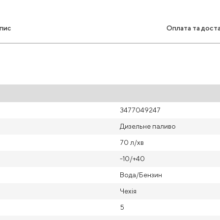
пис
Оплата та дост
3477049247
Дизельне паливо
70 л/хв
-10/+40
Вода/Бензин
Чехія
5