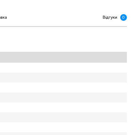
авка
Відгуки
0