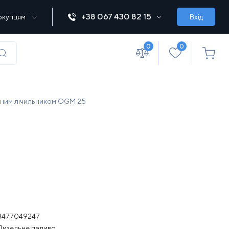
+38 067 430 82 15
окупцям
Вхід
0
0
(067) 430 82-15
ічним лічильником OGM 25
office@lebedka.ua
3477049247
Дизельне паливо