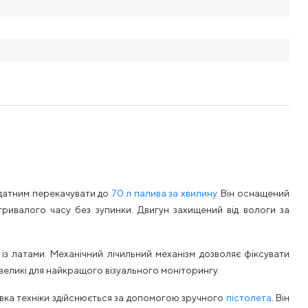
датним перекачувати до
70 л палива за хвилину
. Він оснащений
ивалого часу без зупинки. Двигун захищений від вологи за
з латами. Механічний лічильний механізм дозволяє фіксувати
 великі для найкращого візуального моніторингу.
авка техніки здійснюється за допомогою зручного
пістолета
. Він