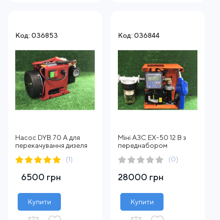
Код: 036853
Код: 036844
Насос DYB 70 А для
Міні АЗС EX-50 12 В з
перекачування дизеля
переднабором
(1)
(0)
6500 грн
28000 грн
Купити
Купити