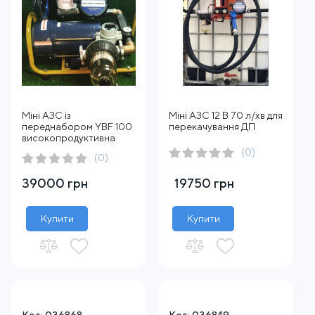
Міні АЗС із
Міні АЗС 12 В 70 л/хв для
переднабором YBF 100
перекачування ДП
високопродуктивна
(0)
(0)
39000 грн
19750 грн
Купити
Купити