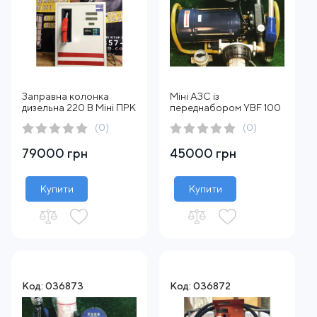
Заправна колонка
Міні АЗС із
дизельна 220 В Міні ПРК
переднабором YBF 100
(0)
(0)
79000 грн
45000 грн
Купити
Купити
Код: 036873
Код: 036872