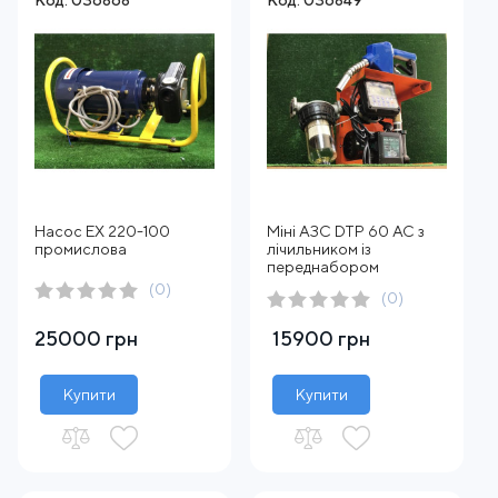
Код: 036868
Код: 036849
Насос EX 220-100
Міні АЗС DTP 60 AC з
промислова
лічильником із
переднабором
(0)
(0)
25000 грн
15900 грн
Купити
Купити