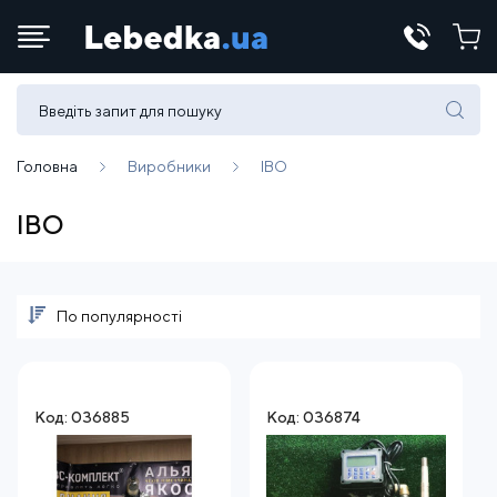
Телефони:
(067) 430 82-15
Головна
Виробники
IBO
IBO
E-mail:
office@lebedka.ua
По популярності
Код: 036885
Код: 036874