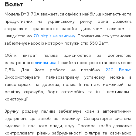
Вольт
Модель DYB-70A вважається однією з найбільш компактних та
продуктивних на українському ринку. Вона дозволяє
заправляти транспортні засоби дизельним паливом зі
швидкістю до
70 літрів на хвилину
. Продуктивність установки
забезпечує насос із мотором потужністю 550 Ватт.
Облік витрат палива здійснюється за допомогою
електронного
лічильника
. Похибка пристрою становить лише
0,5%. Для його роботи не потрібно
220 Вольт
.
Використовувати паливозаправну установку можна в
таксопарках, на дорогах, полях. Її монтаж можливий на
решітку єврокуба, борт автомобіля та інші вертикальні
конструкції.
Зручну роздачу палива забезпечує кран з автоматичним
відстрілом, що запобігає переливу. Сепараторна система
видаляє із пального опади, воду. Прозора колба дозволяє
контролювати рівень забрудненості фільтра та своєчасно