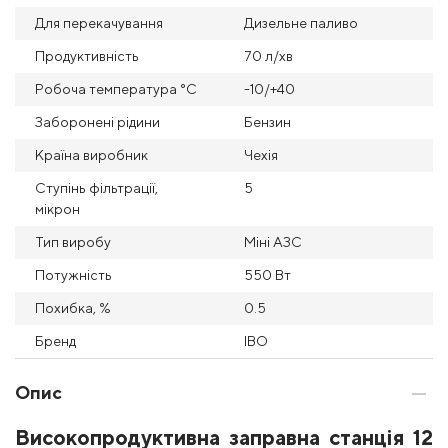
Для перекачування
Дизельне паливо
Продуктивність
70 л/хв
Робоча температура °С
-10/+40
Заборонені рідини
Бензин
Країна виробник
Чехія
Ступінь фільтрації,
5
мікрон
Тип виробу
Міні АЗС
Потужність
550 Вт
Похибка, %
0.5
Бренд
IBO
Опис
Високопродуктивна заправна станція 12