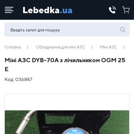
Телефони:
(067) 430 82-15
Головна
Обладнання для міні АЗС
Міні АЗС
М
Міні АЗС DYB-70A з лічильником OGM 25
E-mail:
E
office@lebedka.ua
Код:
036847