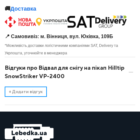
🚚
Доставка
📍 Самовивіз: м. Вінниця, вул. Юківка, 109Б
*Можливість доставки логістичними компаніями SAT, Delivery та
Укрпошта, уточнюйте в менеджера
Відгуки про Відвал для снігу на пікап Hilltip
SnowStriker VP-2400
+
Додати відгук