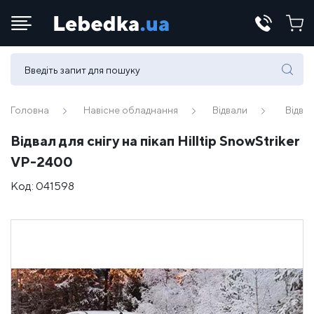
Телефони:
(067) 430 82-15
Головна
Навісне обладнання
Відвали
Відвал
Відвал для снігу на пікап Hilltip SnowStriker
E-mail:
VP-2400
office@lebedka.ua
Код:
041598