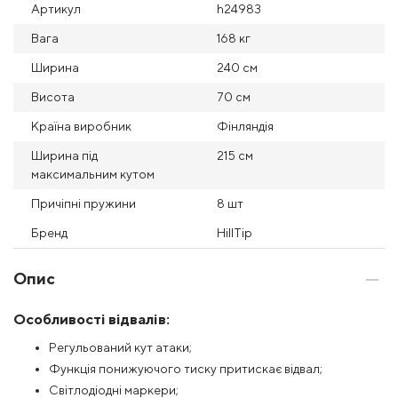
Артикул
h24983
Вага
168 кг
Ширина
240 см
Висота
70 см
Країна виробник
Фінляндія
Ширина під
215 см
максимальним кутом
Причіпні пружини
8 шт
Бренд
HillTip
Опис
Особливості відвалів:
Регульований кут атаки;
Функція понижуючого тиску притискає відвал;
Світлодіодні маркери;