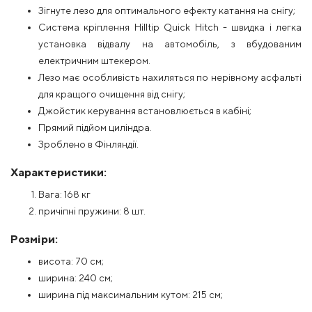
Зігнуте лезо для оптимального ефекту катання на снігу;
Система кріплення Hilltip Quick Hitch - швидка і легка
установка відвалу на автомобіль, з вбудованим
електричним штекером.
Лезо має особливість нахиляться по нерівному асфальті
для кращого очищення від снігу;
Джойстик керування встановлюється в кабіні;
Прямий підйом циліндра.
Зроблено в Фінляндії.
Характеристики:
Вага: 168 кг
причіпні пружини: 8 шт.
Розміри:
висота: 70 см;
ширина: 240 см;
ширина під максимальним кутом: 215 см;