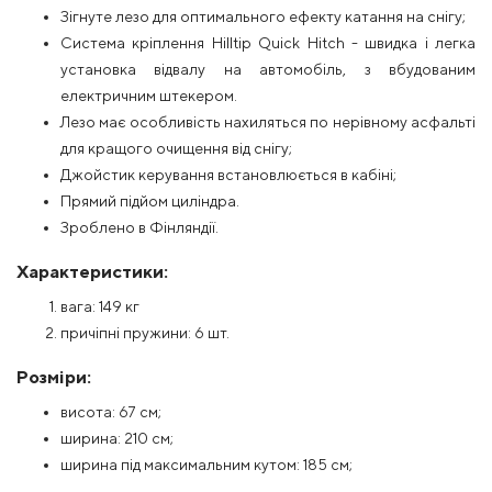
Зігнуте лезо для оптимального ефекту катання на снігу;
Система кріплення Hilltip Quick Hitch - швидка і легка
установка відвалу на автомобіль, з вбудованим
електричним штекером.
Лезо має особливість нахиляться по нерівному асфальті
для кращого очищення від снігу;
Джойстик керування встановлюється в кабіні;
Прямий підйом циліндра.
Зроблено в Фінляндії.
Характеристики:
вага: 149 кг
причіпні пружини: 6 шт.
Розміри:
висота: 67 см;
ширина: 210 см;
ширина під максимальним кутом: 185 см;