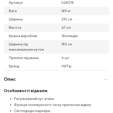
Артикул
h24074
Вага
149 кг
Ширина
210 см
Висота
67 см
Країна виробник
Фінляндія
Ширина під
185 см
максимальним кутом
Причіпні пружини
6 шт
Бренд
HillTip
Опис
Особливості відвалів:
Регульований кут атаки;
Функція понижуючого тиску притискає відвал;
Світлодіодні маркери;