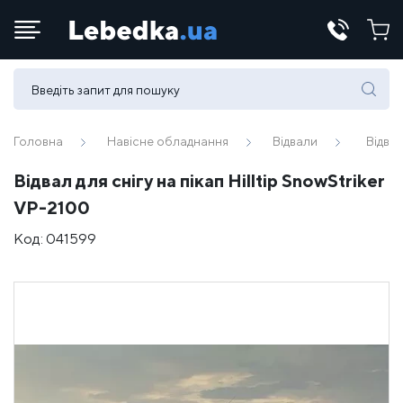
Телефони:
(067) 430 82-15
Головна
Навісне обладнання
Відвали
Відвал
Відвал для снігу на пікап Hilltip SnowStriker
E-mail:
VP-2100
office@lebedka.ua
Код:
041599