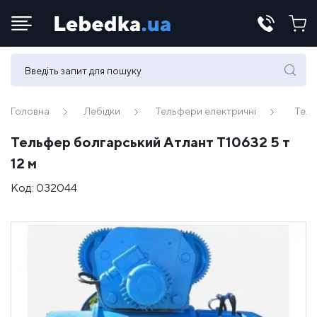
Телефони:
(067) 430 82-15
Головна
Лебідки
Тельфери електричні
Тель
Тельфер болгарський Атлант Т10632 5 т
E-mail:
12 м
office@lebedka.ua
Код:
032044