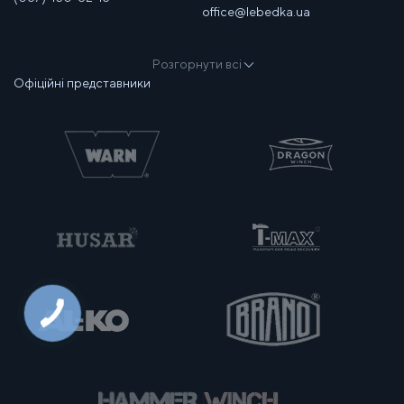
office@lebedka.ua
Розгорнути всі
Офіційні представники