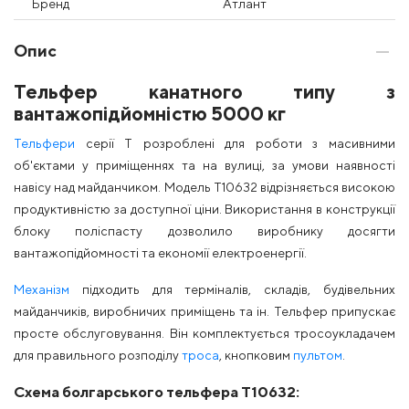
Бренд
Атлант
Опис
Тельфер канатного типу з
вантажопідйомністю 5000 кг
Тельфери
серії Т розроблені для роботи з масивними
об'єктами у приміщеннях та на вулиці, за умови наявності
навісу над майданчиком. Модель Т10632 відрізняється високою
продуктивністю за доступної ціни. Використання в конструкції
блоку поліспасту дозволило виробнику досягти
вантажопідйомності та економії електроенергії.
Механізм
підходить для терміналів, складів, будівельних
майданчиків, виробничих приміщень та ін. Тельфер припускає
просте обслуговування. Він комплектується тросоукладачем
для правильного розподілу
троса
, кнопковим
пультом
.
Схема болгарського тельфера Т10632: