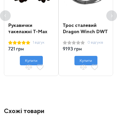
Рукавички
Трос сталевий
такелажні T-Max
Dragon Winch DWT
16000-18000 31 м
1 відгук
0 відгуків
721 грн
9193 грн
Купити
Купити
Схожі товари