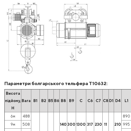
Параметри болгарського тельфера Т10632:
Висота
підйому,
Вага
B1
B2
B5
B6
B8
B9
C
C6
C7
C8
D1
D4
L1
Н
6м
488
890
9м
508
140
300
1300
317
230
11
210
995