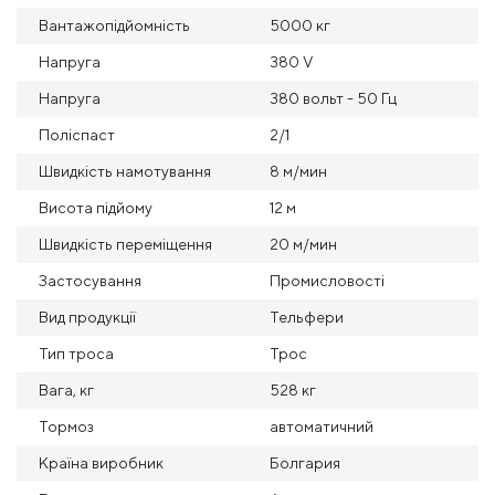
Вантажопідйомність
5000 кг
Напруга
380 V
Напруга
380 вольт - 50 Гц
Поліспаст
2/1
Швидкість намотування
8 м/мин
Висота підйому
12 м
Швидкість переміщення
20 м/мин
Застосування
Промисловості
Вид продукції
Тельфери
Тип троса
Трос
Вага, кг
528 кг
Тормоз
автоматичний
Країна виробник
Болгария