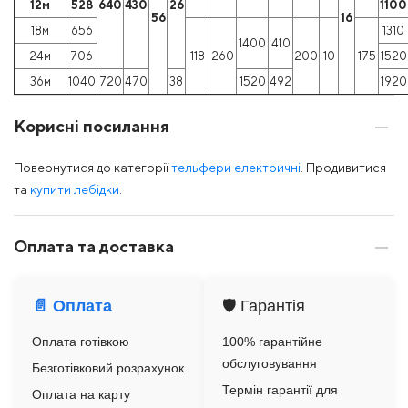
12м
528
640
430
26
1100
56
16
18м
656
1310
1400
410
24м
706
118
260
200
10
175
1520
36м
1040
720
470
38
1520
492
1920
Корисні посилання
Повернутися до категорії
тельфери електричні
. Продивитися
та
купити лебідки
.
Оплата та доставка
📄 Оплата
🛡️ Гарантія
Оплата готівкою
100% гарантійне
обслуговування
Безготівковий розрахунок
Термін гарантії для
Оплата на карту