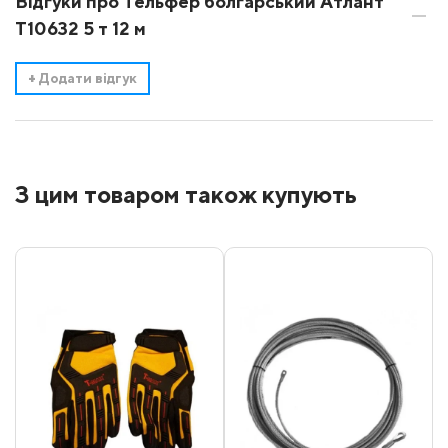
Відгуки про Тельфер болгарський Атлант
Т10632 5 т 12 м
+
Додати відгук
З цим товаром також купують