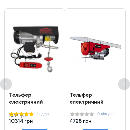
Тельфер
Тельфер
електричний
електричний
Dragon Winch DWI
Einhell 250 кг 12 м
1 відгук
0 відгуків
400/800
11435 грн
10314 грн
4728 грн