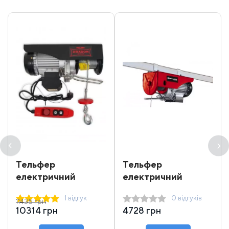
Тельфер
Тельфер
електричний
електричний
Dragon Winch DWI
Einhell 250 кг 12 м
1 відгук
0 відгуків
400/800
11435 грн
10314 грн
4728 грн