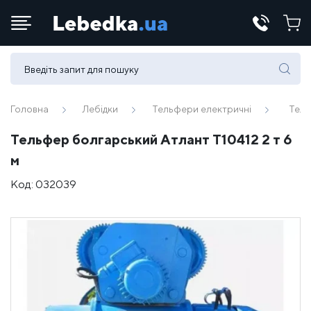
Телефони:
(067) 430 82-15
Головна
Лебідки
Тельфери електричні
Тель
Тельфер болгарський Атлант Т10412 2 т 6
E-mail:
м
office@lebedka.ua
Код:
032039