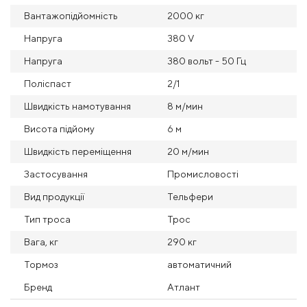
Вантажопідйомність
2000 кг
Напруга
380 V
Напруга
380 вольт - 50 Гц
Поліспаст
2/1
Швидкість намотування
8 м/мин
Висота підйому
6 м
Швидкість переміщення
20 м/мин
Застосування
Промисловості
Вид продукції
Тельфери
Тип троса
Трос
Вага, кг
290 кг
Тормоз
автоматичний
Бренд
Атлант