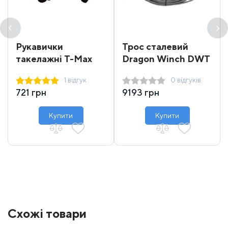
Рукавички
Трос сталевий
такелажні T-Max
Dragon Winch DWT
16000-18000 31 м
1 відгук
0 відгуків
721 грн
9193 грн
Купити
Купити
Схожі товари