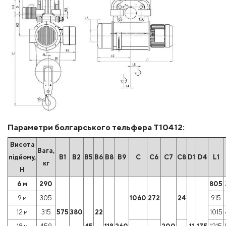
Параметри болгарського тельфера Т10412:
Висота
Вага,
підйому,
B1
B2
B5
B6
B8
B9
C
C6
C7
C8
D1
D4
L1
кг
Н
6 м
290
805
9 м
305
1060
272
24
915
12 м
315
575
380
22
1015