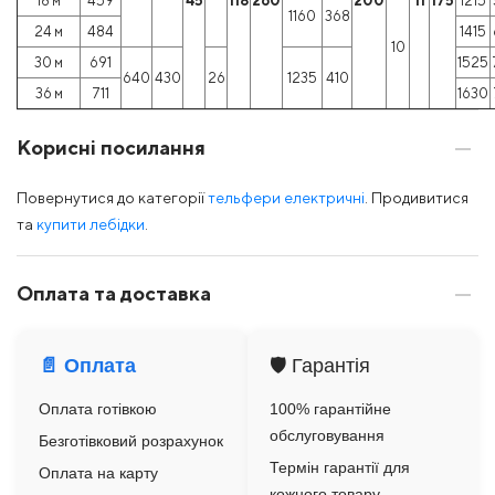
18 м
459
45
118
260
200
11
175
1215
1160
368
24 м
484
1415
10
30 м
691
1525
640
430
26
1235
410
36 м
711
1630
Корисні посилання
Повернутися до категорії
тельфери електричні
. Продивитися
та
купити лебідки
.
Оплата та доставка
📄 Оплата
🛡️ Гарантія
Оплата готівкою
100% гарантійне
обслуговування
Безготівковий розрахунок
Термін гарантії для
Оплата на карту
кожного товару