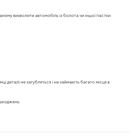
зму визволити автомобіль із болота чи іншої пастки.
мці деталі не загубляться і не займають багато місця в
ошкоджень.