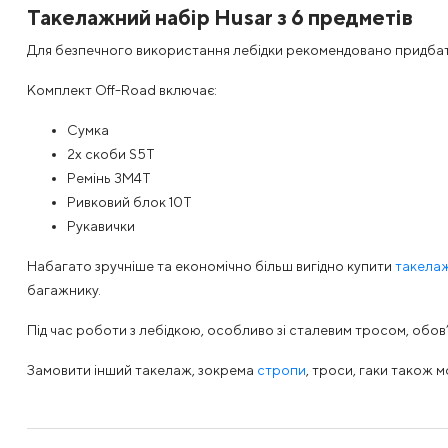
Такелажний набір Husar з 6 предметів
Для безпечного використання лебідки рекомендовано придбати 
Комплект Off-Road включає:
Сумка
2x скоби S5T
Ремінь 3M4T
Ривковий блок 10Т
Рукавички
Набагато зручніше та економічно більш вигідно купити
такелаж
багажнику.
Під час роботи з лебідкою, особливо зі сталевим тросом, обов
Замовити інший такелаж, зокрема
стропи
, троси, гаки також 