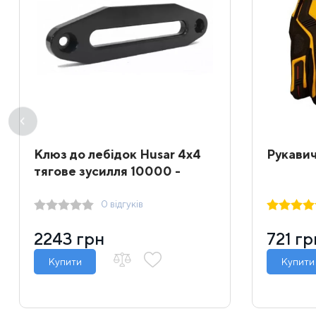
Клюз до лебідок Husar 4x4
Рукавич
тягове зусилля 10000 -
12000 lbs
0 відгуків
2243 грн
721 гр
Купити
Купити