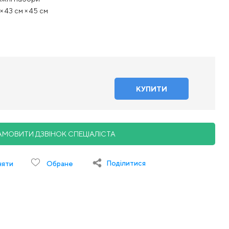
× 43 см × 45 см
АМОВИТИ ДЗВІНОК СПЕЦІАЛІСТА
Поділитися
няти
Обране