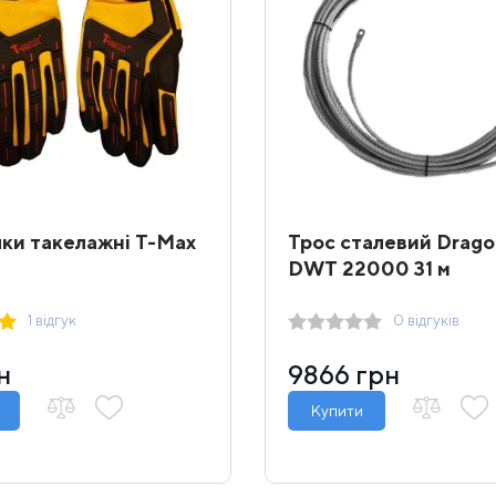
ки такелажні T-Max
Трос сталевий Drag
DWT 22000 31 м
1 відгук
0 відгуків
н
9866 грн
Купити