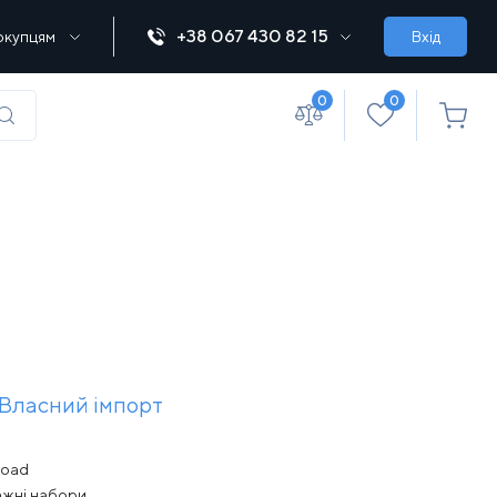
+38 067 430 82 15
окупцям
Вхід
0
0
(067) 430 82-15
office@lebedka.ua
Власний імпорт
road
ажні набори