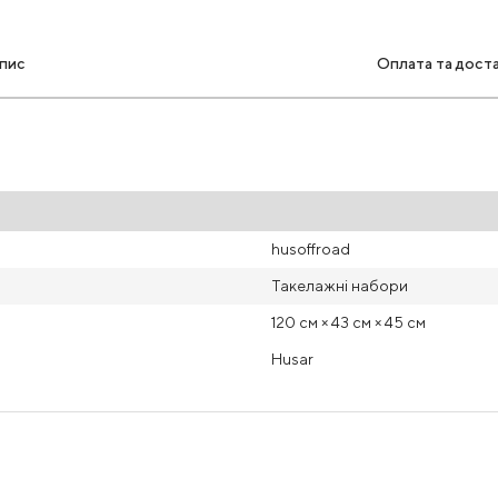
пис
Оплата та дост
husoffroad
Такелажні набори
120 см × 43 см × 45 см
Husar