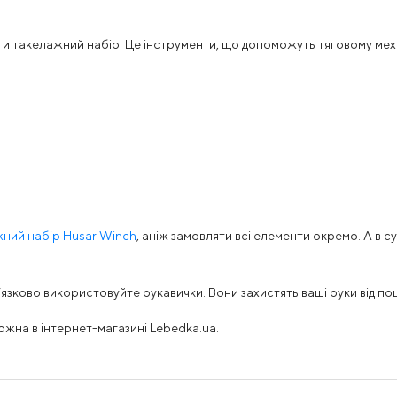
такелажний набір. Це інструменти, що допоможуть тяговому механі
ний набір Husar Winch
, аніж замовляти всі елементи окремо. А в су
’язково використовуйте рукавички. Вони захистять ваші руки від п
можна в інтернет-магазині Lebedka.ua.