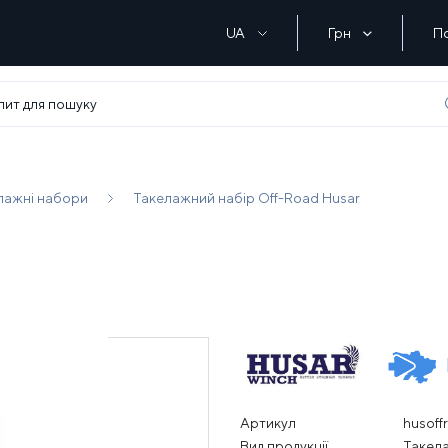
UA
Грн
П
лажні набори
Такелажний набір Off-Road Husar
Артикул
husoff
Вид продукції
Такел