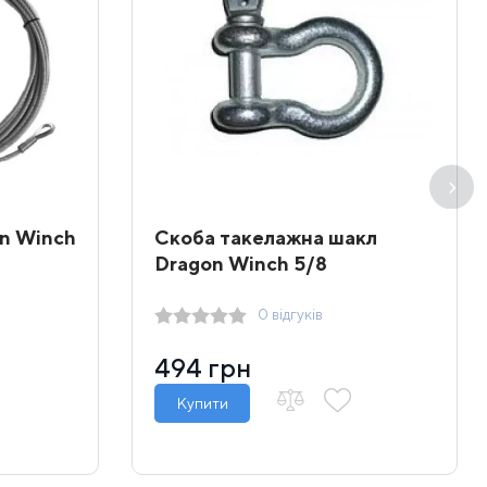
on Winch
Скоба такелажна шакл
Dragon Winch 5/8
0 відгуків
494 грн
Купити