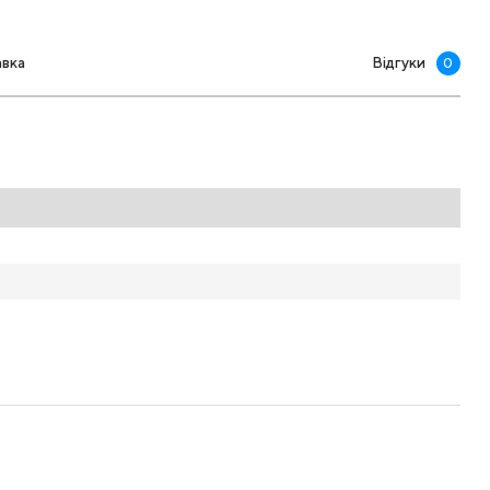
авка
Відгуки
0