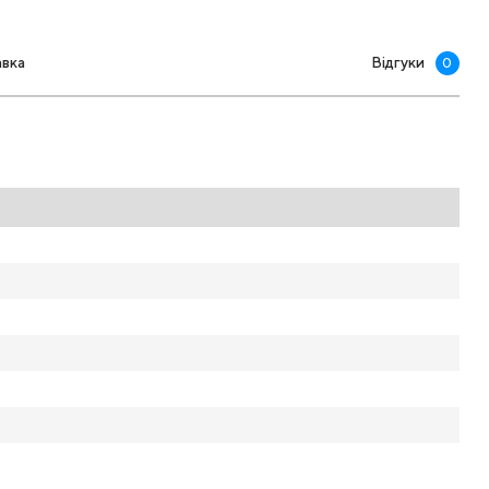
авка
Відгуки
0