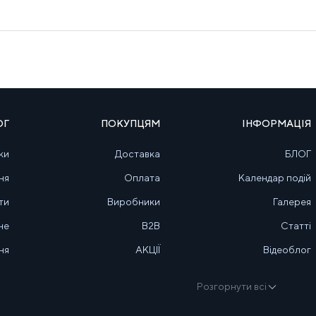
ОГ
ПОКУПЦЯМ
ІНФОРМАЦІЯ
ки
Доставка
БЛОГ
ня
Оплата
Календар подій
ти
Виробники
Галерея
не
B2B
Статті
ня
АКЦІЇ
Відеоблог
Розгорнути всі