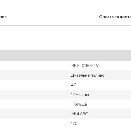
пис
Оплата та дост
RE SL011B-24V
Дизельне паливо
40
12 місяців
Польща
Міні АЗС
175