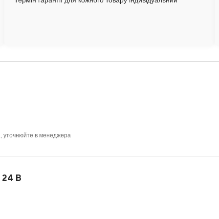
Термін гарантії для кожного товару індивідуальний
а, уточнюйте в менеджера
 24 В