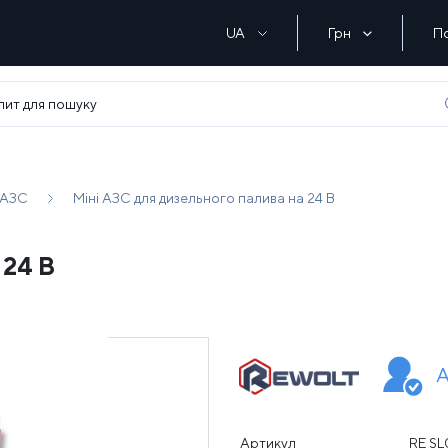
UA
Грн
П
 АЗС
Міні АЗС для дизельного палива на 24 В
 24 В
А
Артикул
RE SL