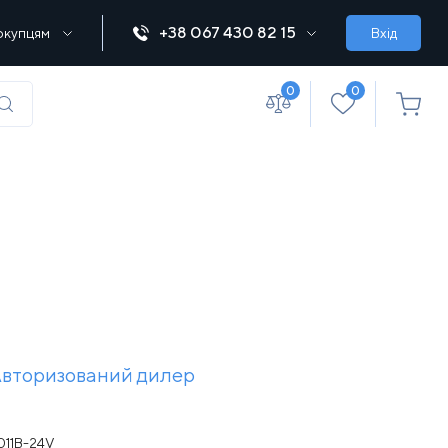
+38 067 430 82 15
окупцям
Вхід
0
0
(067) 430 82-15
office@lebedka.ua
вторизований дилер
011B-24V