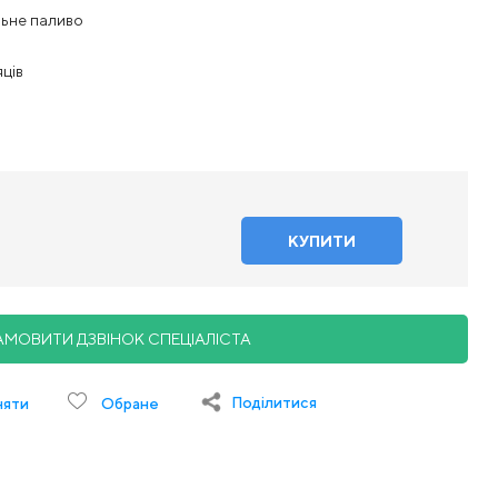
ьне паливо
яців
АМОВИТИ ДЗВІНОК СПЕЦІАЛІСТА
Поділитися
няти
Обране