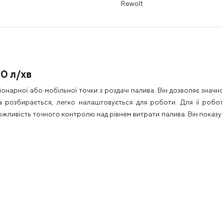
Rewolt
40 л/хв
онарної або мобільної точки з роздачі палива. Він дозволяє знач
розбирається, легко налаштовується для роботи. Для її робот
жливість точного контролю над рівнем витрати палива. Він показує