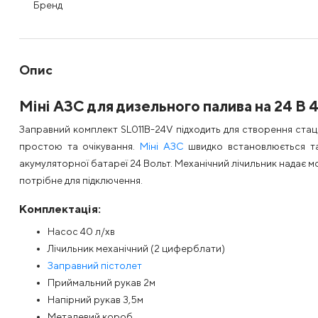
Бренд
Опис
Міні АЗС для дизельного палива на 24 В 
Заправний комплект SL011B-24V підходить для створення стаці
простою та очікування.
Міні АЗС
швидко встановлюється та 
акумуляторної батареї 24 Вольт. Механічний лічильник надає мо
потрібне для підключення.
Комплектація:
Насос 40 л/хв
Лічильник механічний (2 циферблати)
Заправний пістолет
Приймальний рукав 2м
Напірний рукав 3,5м
Металевий короб