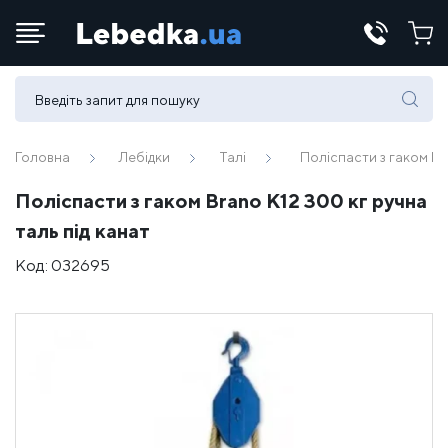
Телефони:
(067) 430 82-15
Головна
Лебідки
Талі
Поліспасти з гаком Br
Поліспасти з гаком Brano K12 300 кг ручна
E-mail:
таль під канат
office@lebedka.ua
Код:
032695