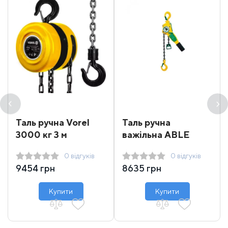
Таль ручна Vorel
Таль ручна
3000 кг 3 м
важільна ABLE
ланцюгова
TAB1500 1.5 т 1.5 м -
0 відгуків
0 відгуків
6 м
9454 грн
8635 грн
Купити
Купити