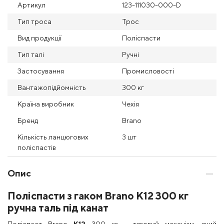
Артикул
123-111030-000-D
Тип троса
Трос
Вид продукції
Поліспасти
Тип талі
Ручні
Застосування
Промисловості
Вантажопідйомність
300 кг
Країна виробник
Чехія
Бренд
Brano
Кількість ланцюгових
3 шт
поліспастів
Опис
Поліспасти з гаком Brano K12 300 кг
ручна таль під канат