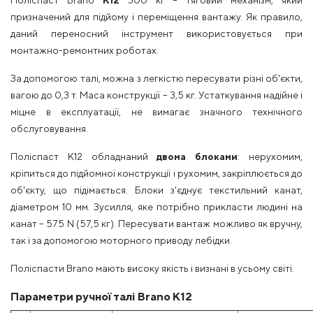
Поліспаст Brano
K12
300 кг – тяговий механізм, який
призначений для підйому і переміщення вантажу. Як правило,
даний переносний інструмент використовується при
монтажно-ремонтних роботах.
За допомогою талі, можна з легкістю пересувати різні об'єкти,
вагою до 0,3 т. Маса конструкції – 3,5 кг. Устаткування надійне і
міцне в експлуатації, не вимагає значного технічного
обслуговування.
Поліспаст K12 обладнаний
двома блоками
: нерухомим,
кріпиться до підйомної конструкції і рухомим, закріплюється до
об'єкту, що підімається. Блоки з'єднує текстильний канат,
діаметром 10 мм. Зусилля, яке потрібно прикласти людині на
канат – 575 N (57,5 кг). Пересувати вантаж можливо як вручну,
так і за допомогою моторного приводу лебідки.
Поліспасти Brano мають високу якість і визнані в усьому світі.
Параметри ручної талі Brano K12